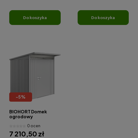
do koszyka
do koszyka
-
5
%
BIOHORT Domek
ogrodowy
AvantGarde A1
0 ocen
180x220 cm
7 210,50 zł