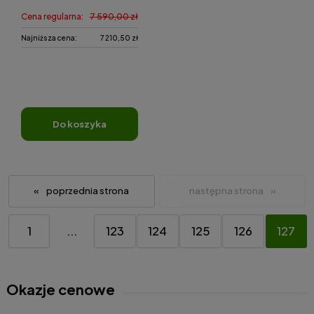
Cena regularna:
7 590,00 zł
Najniższa cena:
7 210,50 zł
do koszyka
«
»
1
...
123
124
125
126
127
Okazje cenowe