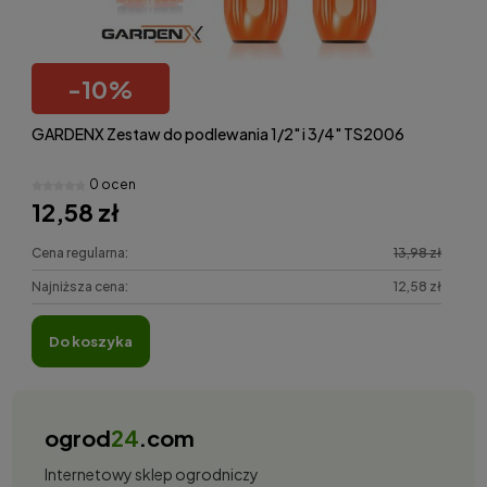
-
10
%
GARDENX Zestaw do podlewania 1/2" i 3/4" TS2006
0 ocen
12,58 zł
Cena regularna:
13,98 zł
Najniższa cena:
12,58 zł
do koszyka
ogrod
24
.com
Internetowy sklep ogrodniczy