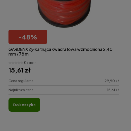
-
48
%
GARDENX Żyłka tnąca kwadratowa wzmocniona 2,40
mm / 78 m
0 ocen
15,61 zł
Cena regularna:
29,90 zł
Najniższa cena:
15,61 zł
do koszyka