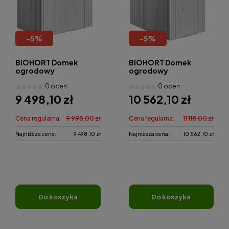
-
5
%
-
5
%
BIOHORT Domek
BIOHORT Domek
ogrodowy
ogrodowy
AvantGarde A5
AvantGarde A4
0 ocen
0 ocen
260x220 cm
180x380 cm
9 498,10 zł
10 562,10 zł
Cena regularna:
9 998,00 zł
Cena regularna:
11 118,00 zł
Najniższa cena:
9 498,10 zł
Najniższa cena:
10 562,10 zł
do koszyka
do koszyka