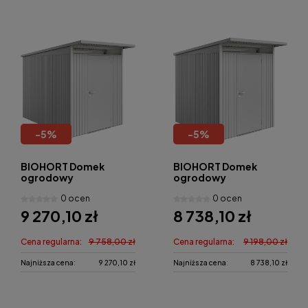
-
5
%
-
5
%
BIOHORT Domek
BIOHORT Domek
ogrodowy
ogrodowy
AvantGarde A3
AvantGarde A2
0 ocen
0 ocen
180x300 cm
180x260 cm
9 270,10 zł
8 738,10 zł
Cena regularna:
9 758,00 zł
Cena regularna:
9 198,00 zł
Najniższa cena:
9 270,10 zł
Najniższa cena:
8 738,10 zł