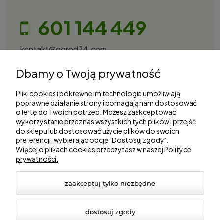
601 144 449
kontakt@ogrod24.com
S&Garden Sobota Spółka Jawna
Dbamy o Twoją prywatność
Gorzowska 27, 66-530 Trzebicz
NIP: 2810087034
Pliki cookies i pokrewne im technologie umożliwiają
poprawne działanie strony i pomagają nam dostosować
ofertę do Twoich potrzeb. Możesz zaakceptować
Zakupy
wykorzystanie przez nas wszystkich tych plików i przejść
do sklepu lub dostosować użycie plików do swoich
Informacje
preferencji, wybierając opcję "Dostosuj zgody".
Więcej o plikach cookies przeczytasz w naszej Polityce
prywatności.
Marki
zaakceptuj tylko niezbędne
dostosuj zgody