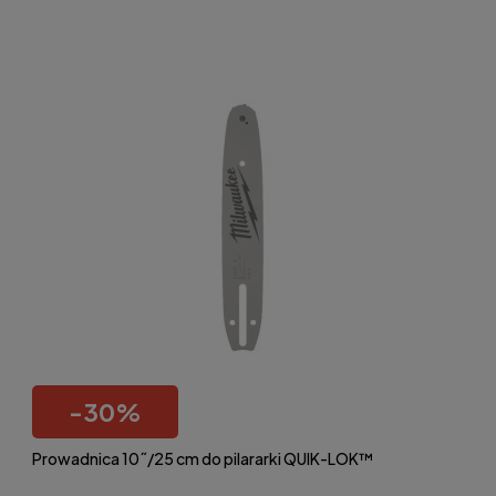
-
30
%
Prowadnica 10˝/25 cm do pilararki QUIK-LOK™