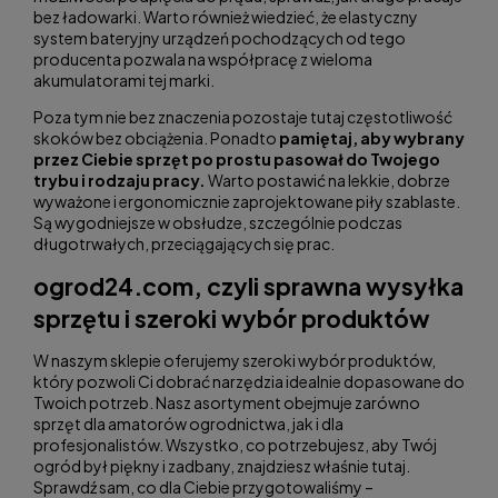
bez ładowarki. Warto również wiedzieć, że elastyczny
system bateryjny urządzeń pochodzących od tego
producenta pozwala na współpracę z wieloma
akumulatorami tej marki.
Poza tym nie bez znaczenia pozostaje tutaj częstotliwość
skoków bez obciążenia. Ponadto
pamiętaj, aby wybrany
przez Ciebie sprzęt po prostu pasował do Twojego
trybu i rodzaju pracy.
Warto postawić na lekkie, dobrze
wyważone i ergonomicznie zaprojektowane piły szablaste.
Są wygodniejsze w obsłudze, szczególnie podczas
długotrwałych, przeciągających się prac.
ogrod24.com, czyli sprawna wysyłka
sprzętu i szeroki wybór produktów
W naszym sklepie oferujemy szeroki wybór produktów,
który pozwoli Ci dobrać narzędzia idealnie dopasowane do
Twoich potrzeb. Nasz asortyment obejmuje zarówno
sprzęt dla amatorów ogrodnictwa, jak i dla
profesjonalistów. Wszystko, co potrzebujesz, aby Twój
ogród był piękny i zadbany, znajdziesz właśnie tutaj.
Sprawdź sam, co dla Ciebie przygotowaliśmy –