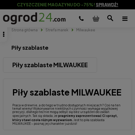
CZYSZCZENIE MAGAZYNU DO -75%!
SPRAWDŹ!
Strona główna
Strefa marek
Milwaukee
Piły szablaste
Piły szablaste MILWAUKEE
Piły szablaste MILWAUKEE
Praca w drewnie, a do tego w trudno dostępnych miejscach? Coś na ten
temat wiemy! Wykonywanie niektórych czynności wymaga wyjątkowej
precyzji, dlatego też nie mogą odbyć się bez urządzeń do zadań
specjalnych. Tak się składa, że
pragniemy zaprezentować Ci sprzęt,
który stawi czoła różnym wyzwaniom.
Jest to piła szablasta
MILWAUKEE – poznaj jej charakter już dziś!