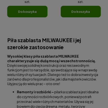
szt.
szt.
do koszyka
do koszyka
Piła szablasta MILWAUKEE i jej
szerokie zastosowanie
Wysokiej klasy piła szablasta MILWAUKEE
charakteryzuje się dużą mocą i wszechstronnością.
Dzięki swojej solidnej konstrukcji oraz niezawodnym
funkcjom jest to narzędzie, sprawdzające się w naprawdę
wielu różnych sytuacjach. Dlatego też to dobra inwestycja
zarówno dla profesjonalistów, jak i dla majsterkowiczów.
Użyjesz ją do wielu prac – oto one!
Remonty i rozbiórki –
pilarka szablasta jest idealna
do czynności rozbiórkowych, ponieważ potrafi
przecinać wiele różnych materiałów. Używa się jej
bowiem do cięcia drewna, metalu, tworzyw