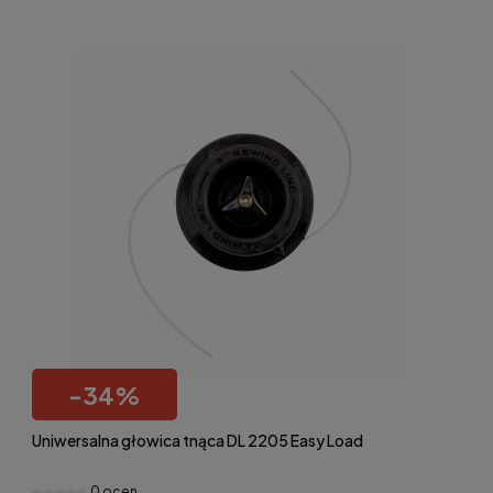
-
34
%
Uniwersalna głowica tnąca DL 2205 Easy Load
0 ocen