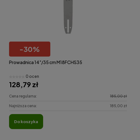
-
30
%
Prowadnica 14"/35 cm M18FCHS35
0 ocen
128,79 zł
Cena regularna:
185,00 zł
Najniższa cena:
185,00 zł
do koszyka