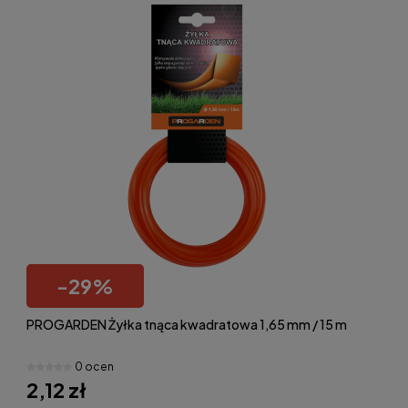
-
29
%
PROGARDEN Żyłka tnąca kwadratowa 1,65 mm / 15 m
0 ocen
2,12 zł