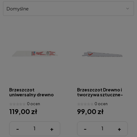
Brzeszczot
Brzeszczot Drewno i
uniwersalny drewno
tworzywa sztuczne-
metal 200 x 10 / 14 Tpi
230 x 6 Tpi - 5 szt.
0 ocen
0 ocen
5szt
119,00 zł
99,00 zł
-
+
-
+