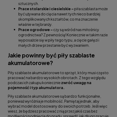
sztucznych.
Prace stolarskie i ciesielskie –
piła szablasta może
być używana do cięcia nawet tych nieco bardziej
skomplikowanych kształtów, co ma znaczenie
właśnie w tej branży.
Prace ogrodowe –
czy są wśród nas miłośnicy
ogrodnictwa? Z pewnością! Koniecznie w takim razie
wyposażcie się w piły tego typu, a cięcie gałęzi i
małych drzew przestanie być wyzwaniem.
Jakie powinny być piły szablaste
akumulatorowe?
Piły szablaste akumulatorowe to sprzęt, który musi często
pracować na bardzo wysokich obrotach. Z tego względu
podczas ich zakupu koniecznie
zwróć uwagę na
pojemność i typ akumulatora.
Piły szablaste akumulatorowe są bardzo funkcjonalne,
ponieważ wyróżnia je mobilność. Pamiętaj jednak, aby
wybrać model dostosowany do swoich potrzeb. Jeśli więc
wiesz, że będziesz pracować z nią przez jakiś czas bez
możliwości podpięcia do prądu, sprawdź, jak długo pracuje