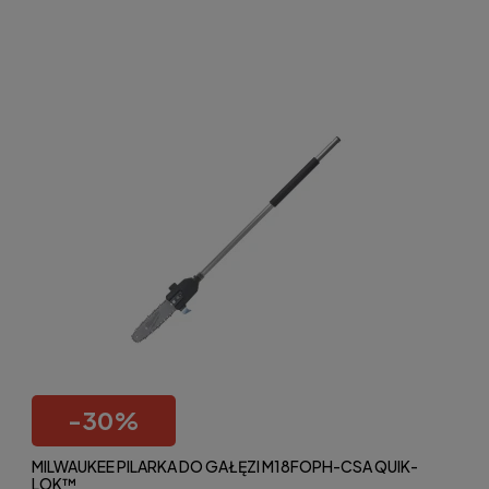
-
30
%
MILWAUKEE PILARKA DO GAŁĘZI M18FOPH-CSA QUIK-
LOK™