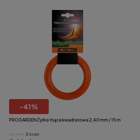
-
41
%
PROGARDEN Żyłka tnąca kwadratowa 2,40 mm / 15 m
0 ocen