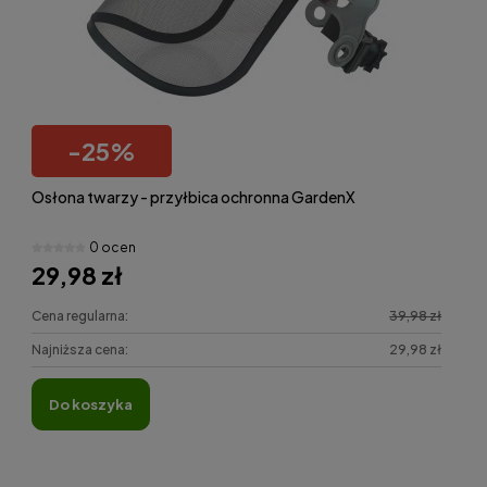
-
25
%
Osłona twarzy - przyłbica ochronna GardenX
0 ocen
29,98 zł
Cena regularna:
39,98 zł
Najniższa cena:
29,98 zł
do koszyka