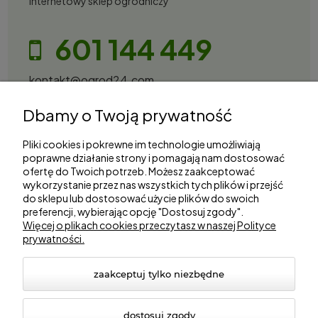
Internetowy sklep ogrodniczy
601 144 449
kontakt@ogrod24.com
S&Garden Sobota Spółka Jawna
Dbamy o Twoją prywatność
Gorzowska 27, 66-530 Trzebicz
NIP: 2810087034
Pliki cookies i pokrewne im technologie umożliwiają
poprawne działanie strony i pomagają nam dostosować
ofertę do Twoich potrzeb. Możesz zaakceptować
Zakupy
wykorzystanie przez nas wszystkich tych plików i przejść
do sklepu lub dostosować użycie plików do swoich
preferencji, wybierając opcję "Dostosuj zgody".
Informacje
Więcej o plikach cookies przeczytasz w naszej Polityce
prywatności.
Marki
zaakceptuj tylko niezbędne
dostosuj zgody