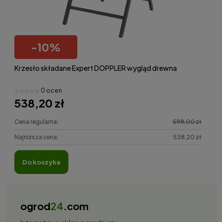
-
10
%
Krzesło składane Expert DOPPLER wygląd drewna
0 ocen
538,20 zł
Cena regularna:
598,00 zł
Najniższa cena:
538,20 zł
do koszyka
ogrod
24
.com