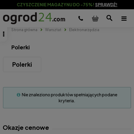
CZYSZCZENIE MAGAZYNU DO -75%!
SPRAWDŹ!
Strona główna
Warsztat
Elektronarzędzia
Polerki
Polerki
Nie znaleziono produktów spełniających podane
kryteria.
Okazje cenowe