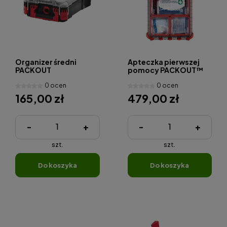
Organizer średni
Apteczka pierwszej
PACKOUT
pomocy PACKOUT™
0 ocen
0 ocen
165,00 zł
479,00 zł
-
+
-
+
szt.
szt.
do koszyka
do koszyka