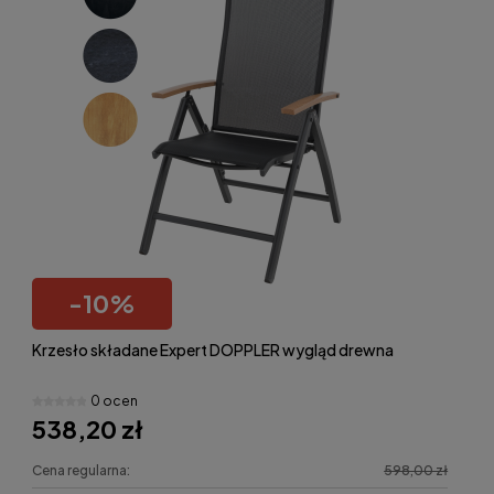
-
10
%
Krzesło składane Expert DOPPLER wygląd drewna
0 ocen
538,20 zł
Cena regularna:
598,00 zł