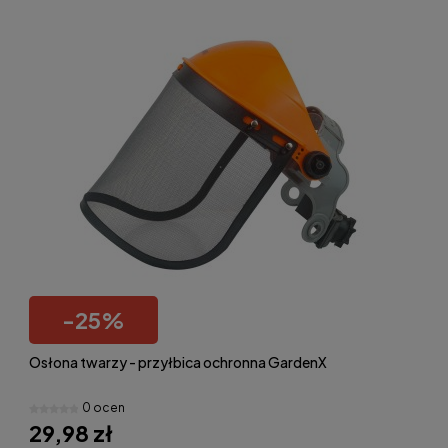
-
25
%
Osłona twarzy - przyłbica ochronna GardenX
0 ocen
29,98 zł