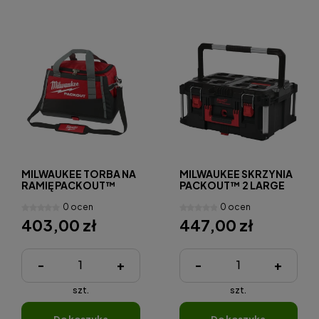
MILWAUKEE TORBA NA
MILWAUKEE SKRZYNIA
RAMIĘ PACKOUT™
PACKOUT™ 2 LARGE
50CM
BOX
0 ocen
0 ocen
403,00 zł
447,00 zł
-
+
-
+
szt.
szt.
do koszyka
do koszyka