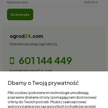
Najniższa cena:
538,20 zł
do koszyka
ogrod
24
.com
Internetowy sklep ogrodniczy
601 144 449
kontakt@ogrod24.com
S&Garden Sobota Spółka Jawna
Dbamy o Twoją prywatność
Gorzowska 27, 66-530 Trzebicz
NIP: 2810087034
Pliki cookies i pokrewne im technologie umożliwiają
poprawne działanie strony i pomagają nam dostosować
ofertę do Twoich potrzeb. Możesz zaakceptować
Zakupy
wykorzystanie przez nas wszystkich tych plików i przejść