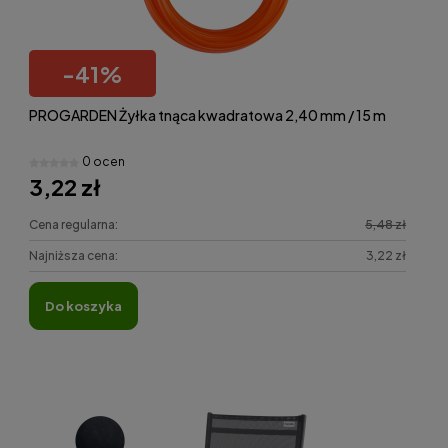
-
41
%
PROGARDEN Żyłka tnąca kwadratowa 2,40 mm / 15 m
0 ocen
3,22 zł
Cena regularna:
5,48 zł
Najniższa cena:
3,22 zł
do koszyka