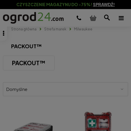
CZYSZCZENIE MAGAZYNU DO -75%!
SPRAWDŹ!
Strona główna
Strefa marek
Milwaukee
PACKOUT™
PACKOUT™