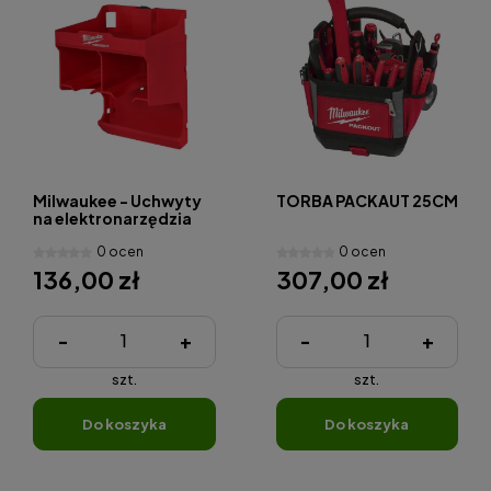
Milwaukee - Uchwyty
TORBA PACKAUT 25CM
na elektronarzędzia
PACKOUT™
0 ocen
0 ocen
136,00 zł
307,00 zł
-
+
-
+
szt.
szt.
do koszyka
do koszyka