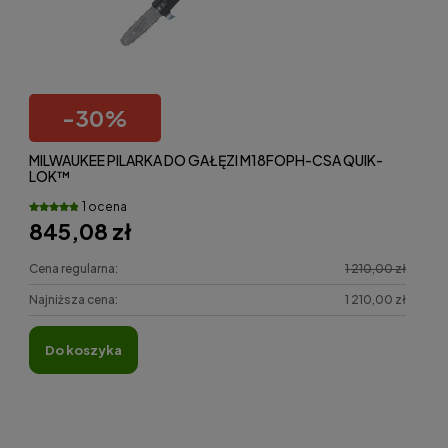
-
30
%
MILWAUKEE PILARKA DO GAŁĘZI M18FOPH-CSA QUIK-
LOK™
1 ocena
845,08 zł
Cena regularna:
1 210,00 zł
Najniższa cena:
1 210,00 zł
do koszyka