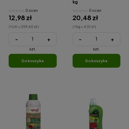
kg
0 ocen
0 ocen
12,98 zł
20,48 zł
( 1 Litr = 259,60 zł )
( 1 kg = 4,10 zł )
-
+
-
+
szt.
szt.
do koszyka
do koszyka