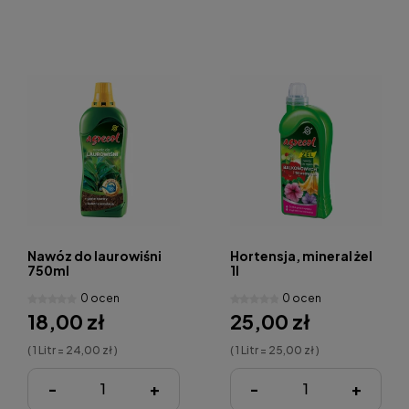
Nawóz do laurowiśni
Hortensja, mineral żel
750ml
1l
0 ocen
0 ocen
18,00 zł
25,00 zł
( 1 Litr = 24,00 zł )
( 1 Litr = 25,00 zł )
-
+
-
+