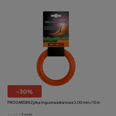
-
30
%
PROGARDEN Żyłka tnąca kwadratowa 3,00 mm / 15 m
0 ocen