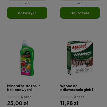
szt.
szt.
do koszyka
do koszyka
Mineral żel do roślin
Wapno do
balkonowych i
odkwaszania gleb i
tarasowych 1l
bielenia drzew 1.2 kg
0 ocen
0 ocen
25,00 zł
11,98 zł