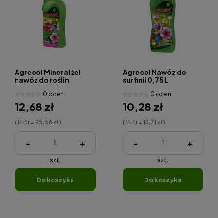
Agrecol Mineral żel
Agrecol Nawóz do
nawóz do roślin
surfinii 0,75 L
balkonowych 0,5 L
0 ocen
0 ocen
12,68 zł
10,28 zł
( 1 Litr = 25,36 zł )
( 1 Litr = 13,71 zł )
-
+
-
+
szt.
szt.
do koszyka
do koszyka