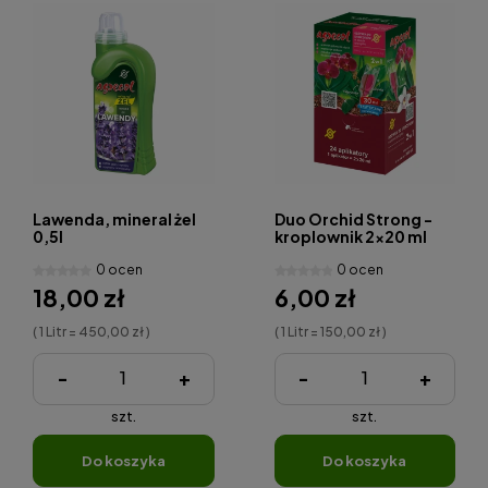
Lawenda, mineral żel
Duo Orchid Strong -
0,5l
kroplownik 2x20 ml
0 ocen
0 ocen
18,00 zł
6,00 zł
( 1 Litr = 450,00 zł )
( 1 Litr = 150,00 zł )
-
+
-
+
szt.
szt.
do koszyka
do koszyka