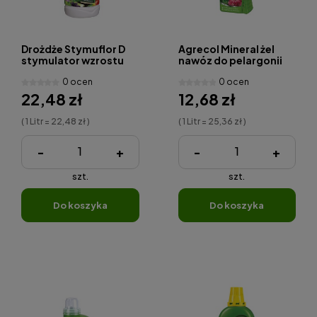
Drożdże Stymuflor D
Agrecol Mineral żel
stymulator wzrostu
nawóz do pelargonii
roślin 1 L
0,5 L
0 ocen
0 ocen
22,48 zł
12,68 zł
( 1 Litr = 22,48 zł )
( 1 Litr = 25,36 zł )
-
+
-
+
szt.
szt.
do koszyka
do koszyka