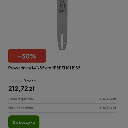
-
30
%
Prowadnica 14"/35 cm M18FTHCHS35
0 ocen
212,72 zł
Cena regularna:
306,00 zł
Najniższa cena:
306,00 zł
do koszyka