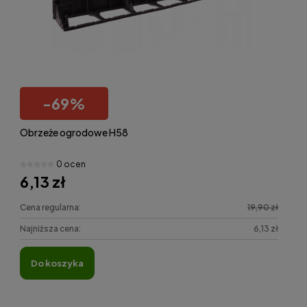
-
69
%
Obrzeże ogrodowe H58
0 ocen
6,13 zł
Cena regularna:
19,90 zł
Najniższa cena:
6,13 zł
do koszyka