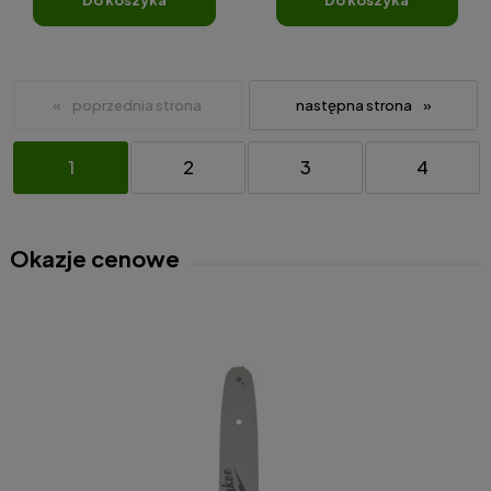
do koszyka
do koszyka
«
»
1
2
3
4
Okazje cenowe