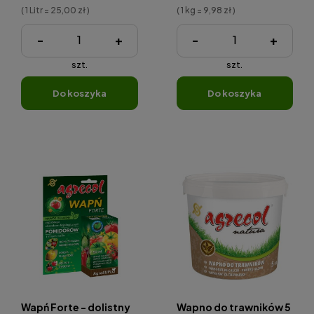
( 1 Litr = 25,00 zł )
( 1 kg = 9,98 zł )
-
+
-
+
szt.
szt.
do koszyka
do koszyka
Wapń Forte - dolistny
Wapno do trawników 5