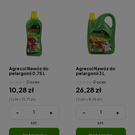
Agrecol Nawóz do
Agrecol Nawóz do
pelargonii 0,75 L
pelargonii 3 L
0 ocen
0 ocen
10,28 zł
26,28 zł
( 1 Litr = 13,71 zł )
( 1 Litr = 8,76 zł )
-
+
-
+
szt.
szt.