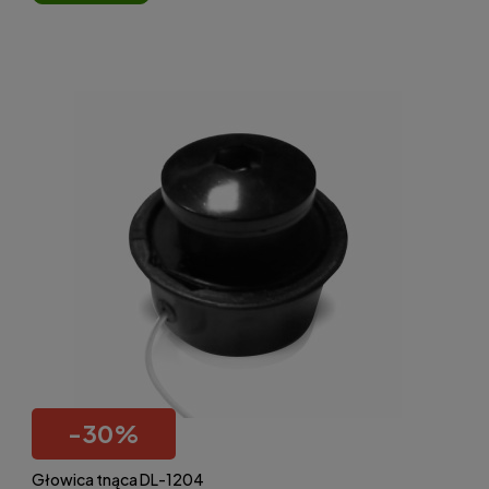
-
30
%
Głowica tnąca DL-1204