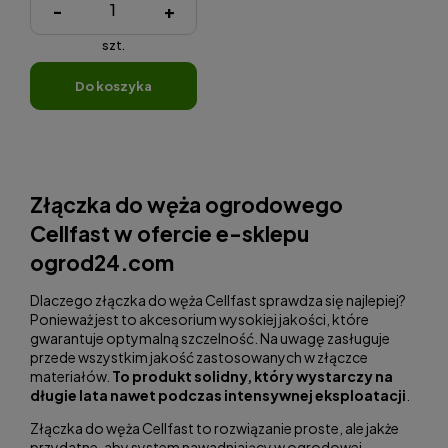
-
+
szt.
do koszyka
Złączka do węża ogrodowego
Cellfast w ofercie e-sklepu
ogrod24.com
Dlaczego złączka do węża Cellfast sprawdza się najlepiej?
Ponieważ jest to akcesorium wysokiej jakości, które
gwarantuje optymalną szczelność. Na uwagę zasługuje
przede wszystkim jakość zastosowanych w złączce
materiałów.
To produkt solidny, który wystarczy na
długie lata nawet podczas intensywnej eksploatacji
.
Złączka do węża Cellfast to rozwiązanie proste, ale jakże
przydatne, aby system nawadniający w ogrodowej