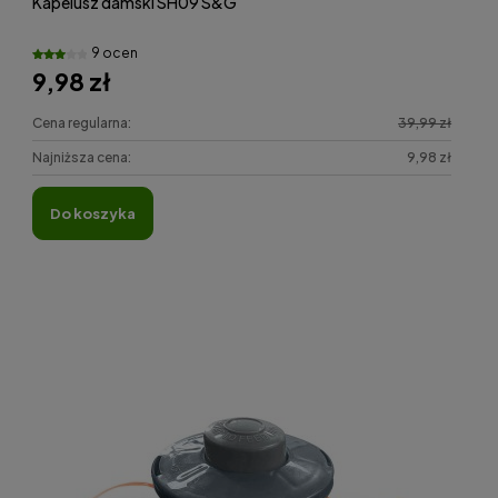
Kapelusz damski SH09 S&G
9 ocen
9,98 zł
Cena regularna:
39,99 zł
Najniższa cena:
9,98 zł
do koszyka