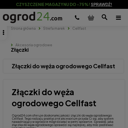
CZYSZCZENIE MAGAZYNU DO -75%!
SPRAWDŹ!
Strona główna
Strefa marek
Cellfast
Akcesoria ogrodowe
Złączki
Złączki do węża ogrodowego Cellfast
Złączki do węża
ogrodowego Cellfast
Ogrod24.com oferuje doskonałej jakości złączki do węża ogrodowego
Cellfast. Tego rodzaju praktyczne akcesorium przyda Ci się, aby system
nawadniający w ogrodzie mógł działać w pełni sprawnie. Sprawdź, jaka
złączka do węża ogrodowego sprawdzi się najlepiej, aby móc podlewać
wszystkie rośliny.