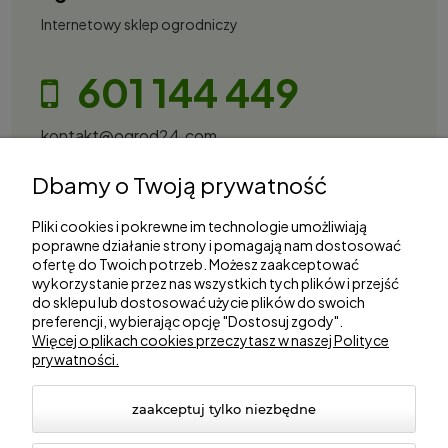
Internetowy sklep ogrodniczy
601 144 449
kontakt@ogrod24.com
S&Garden Sobota Spółka Jawna
Dbamy o Twoją prywatność
Gorzowska 27, 66-530 Trzebicz
NIP: 2810087034
Pliki cookies i pokrewne im technologie umożliwiają
poprawne działanie strony i pomagają nam dostosować
ofertę do Twoich potrzeb. Możesz zaakceptować
Zakupy
wykorzystanie przez nas wszystkich tych plików i przejść
do sklepu lub dostosować użycie plików do swoich
Informacje
preferencji, wybierając opcję "Dostosuj zgody".
Więcej o plikach cookies przeczytasz w naszej Polityce
prywatności.
Marki
zaakceptuj tylko niezbędne