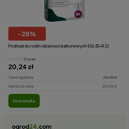
-
28
%
Podłoże do roślin rabatowo balkonowych 50L (B+R 2)
0 ocen
20,24 zł
Cena regularna:
28,28 zł
Najniższa cena:
20,24 zł
do koszyka
ogrod
24
.com