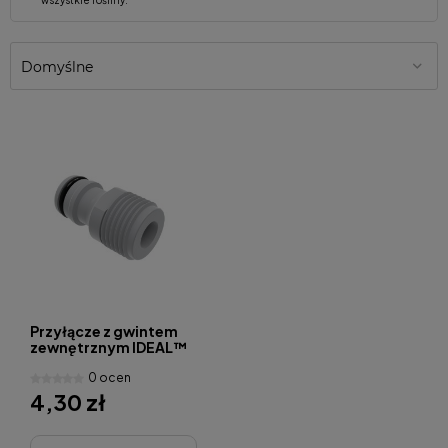
Przyłącze z gwintem
zewnętrznym IDEAL™
G1/2"
0 ocen
4,30 zł