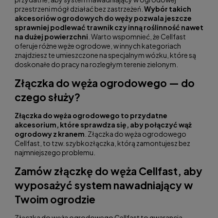
przestrzeni mógł działać bez zastrzeżeń.
Wybór takich
akcesoriów ogrodowych do węży pozwala jeszcze
sprawniej podlewać trawnik czy inną roślinność nawet
na dużej powierzchni
. Warto wspomnieć, że Cellfast
oferuje różne węże ogrodowe, w innych kategoriach
znajdziesz te umieszczone na specjalnym wózku, które są
doskonałe do pracy na rozległym terenie zielonym.
Złączka do węża ogrodowego — do
czego służy?
Złączka do węża ogrodowego to przydatne
akcesorium, które sprawdza się, aby połączyć wąż
ogrodowy z kranem
. Złączka do węża ogrodowego
Cellfast, to tzw. szybkozłączka, którą zamontujesz bez
najmniejszego problemu.
Zamów złączkę do węża Cellfast, aby
wyposażyć system nawadniający w
Twoim ogrodzie
Złączka do węża ogrodowego Cellfast to gwarancja