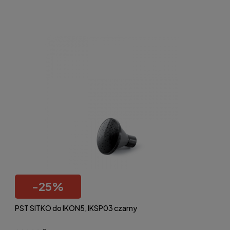
-
25
%
PST SITKO do IKON5, IKSP03 czarny