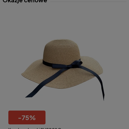
-
75
%