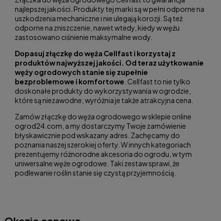
najlepszej jakości. Produkty tej marki są w pełni odporne na
uszkodzenia mechaniczne i nie ulegają korozji. Są też
odporne na zniszczenie, nawet wtedy, kiedy w wężu
zastosowano ciśnienie maksymalne wody.
Dopasuj złączkę do węża Cellfast i korzystaj z
produktów najwyższej jakości. Od teraz użytkowanie
węży ogrodowych stanie się zupełnie
bezproblemowe i komfortowe
. Cellfast to nie tylko
doskonałe produkty do wykorzystywania w ogrodzie,
które są niezawodne, wyróżnia je także atrakcyjna cena.
Zamów złączkę do węża ogrodowego w sklepie online
ogrod24.com, a my dostarczymy Twoje zamówienie
błyskawicznie pod wskazany adres. Zachęcamy do
poznania naszej szerokiej oferty. W innych kategoriach
prezentujemy różnorodne akcesoria do ogrodu, w tym
uniwersalne węże ogrodowe. Taki zestaw sprawi, że
podlewanie roślin stanie się czystą przyjemnością.
Okazje cenowe