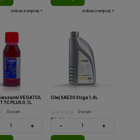
zobacz więcej
zobacz więcej
mieszanki VEGATOL
Olej SAE30 Stiga 1,4L
 TC PLUS 0,1 L
0 ocen
0 ocen
59,90 zł
+
-
+
00 zł )
( 1 Litr = 42,79 zł )