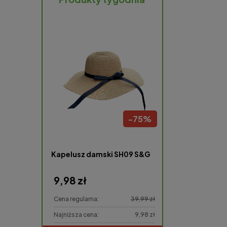
-
75
%
in
Kapelusz damski SH09 S&G
Świeczka do de
baterie rucho
cm
9,98 zł
4,98 zł
Cena regularna:
39,99 zł
Cena regularna:
Najniższa cena:
9,98 zł
Najniższa cena: