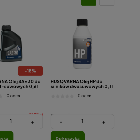
-
18
%
A Olej SAE 30 do
HUSQVARNA Olej HP do
 4-suwowych 0,6 l
silników dwusuwowych 0,1 l
0 ocen
0 ocen
rna:
31,98 zł
12,49 zł
+
-
+
na:
26,17 zł
( 1 Litr = 124,90 zł )
zyka
do koszyka