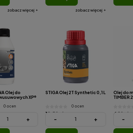
zobacz więcej
zobacz więcej
A Olej do
STIGA Olej 2T Synthetic 0,1 L
Olej do 
dwusuwowych XP®
TIMBER 2T
0 ocen
0 ocen
12,50 zł
4,10 zł
+
-
+
-
( 1 Litr = 125,00 zł )
( 1 Litr = 41,