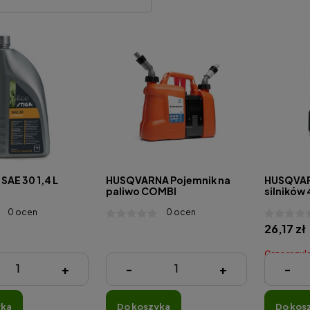
 SAE 30 1,4 L
HUSQVARNA Pojemnik na
HUSQVARN
paliwo COMBI
silników
0 ocen
0 ocen
26,17 zł
Cena regula
249,00 zł
+
-
+
-
Najniższa ce
 zł )
yka
do koszyka
do kos