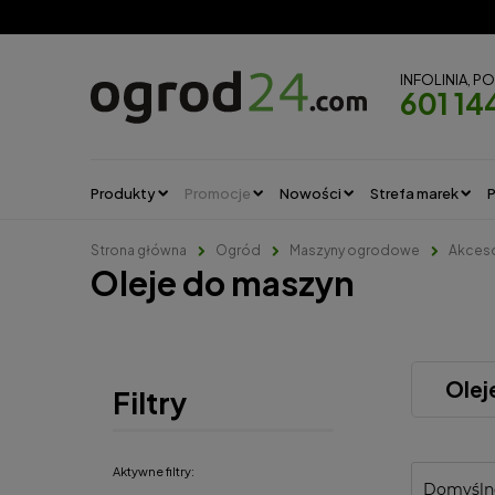
INFOLINIA, P
601 14
Produkty
Promocje
Nowości
Strefa marek
P
Strona główna
Ogród
Maszyny ogrodowe
Akceso
Oleje do maszyn
Olej
Filtry
Aktywne filtry: