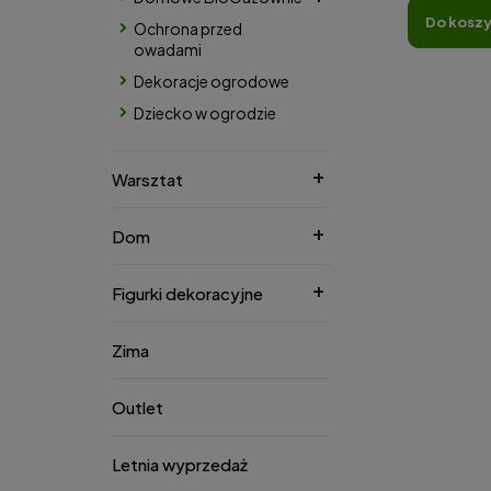
do kosz
Ochrona przed
owadami
Dekoracje ogrodowe
Dziecko w ogrodzie
Warsztat
Dom
Figurki dekoracyjne
Zima
Outlet
Letnia wyprzedaż