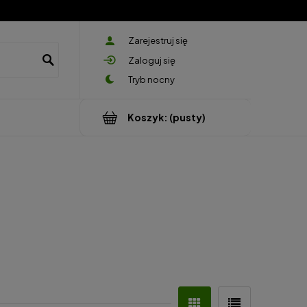
Zarejestruj się
Zaloguj się
Koszyk:
(pusty)