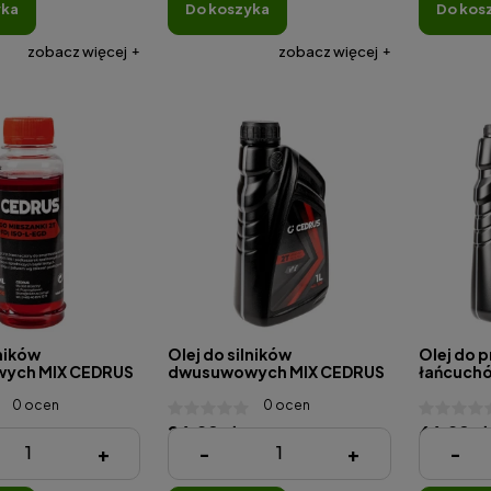
yka
do koszyka
do kos
zobacz więcej
zobacz więcej
lników
Olej do silników
Olej do p
ych MIX CEDRUS
dwusuwowych MIX CEDRUS
łańcuchó
1l
0 ocen
0 ocen
26,98 zł
66,98 zł
+
-
+
-
 zł )
( 1 Litr = 26,98 zł )
( 1 Litr = 13,