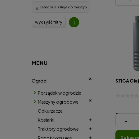
Kategorie:
Oleje do maszyn
+
wyczyść filtry
MENU
Ogród
STIGA Olej
Porządek w ogrodzie
Maszyny ogrodowe
Odkurzacze
55,00 zł
Kosiarki
-
( 1 Litr = 39,29
Traktory ogrodowe
Roboty koszące
do kosz