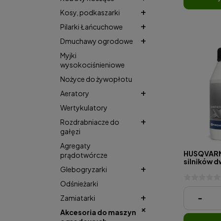
Kosy, podkaszarki
Pilarki Łańcuchowe
Dmuchawy ogrodowe
Myjki
wysokociśnieniowe
Nożyce do żywopłotu
Aeratory
Wertykulatory
Rozdrabniacze do
gałęzi
Agregaty
HUSQVARN
prądotwórcze
silników 
Glebogryzarki
0,1 l
Odśnieżarki
16,99 zł
-
Zamiatarki
Akcesoria do maszyn