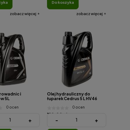
zyka
do koszyka
zobacz więcej
zobacz więcej
rowadnic i
Olej hydrauliczny do
w 5L
łuparek Cedrus 5 L HV46
0 ocen
0 ocen
110,00 zł
+
-
+
40 zł )
( 1 Litr = 22,00 zł )