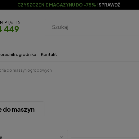
CZYSZCZENIE MAGAZYNU DO -75%!
SPRAWDŹ!
ON-PT/8-16
4 449
oradnik ogrodnika
Kontakt
ria do maszyn ogrodowych
e do maszyn