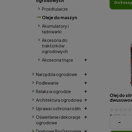
ogrodowych
do kosz
Przedłużacze
Oleje do maszyn
Akumulatory i
ładowarki
Akcesoria do
traktorków
ogrodowych
Akcesoria tnące
Narzędzia ogrodowe
Podlewanie
Relaks w ogrodzie
Olej do si
Architektura ogrodowa
dwusuwow
0.1L
Uprawa i ochrona roślin
2,98 zł
Oświetlenie i dekoracje
-
ogrodowe
( 1 Litr = 29,80
Domowe BioGazownie