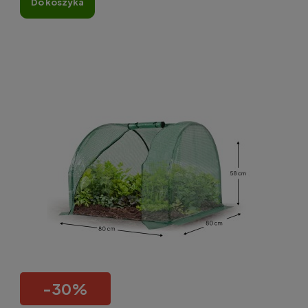
do koszyka
-
30
%