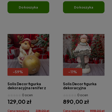
do koszyka
do koszyka
-
59
%
-
11
%
Solis Decor figurka
Solis Decor figurka
dekoracyjna renifer z
dekoracyjna
bombką
dziewczynka
0 ocen
0 ocen
,,Welcome"
129,00 zł
890,00 zł
Cena regularna:
318,00 zł
Cena regularna:
998,00 zł