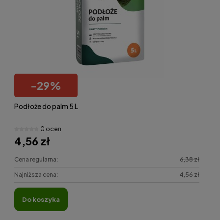
-
29
%
Podłoże do palm 5 L
0 ocen
4,56 zł
Cena regularna:
6,38 zł
Najniższa cena:
4,56 zł
do koszyka