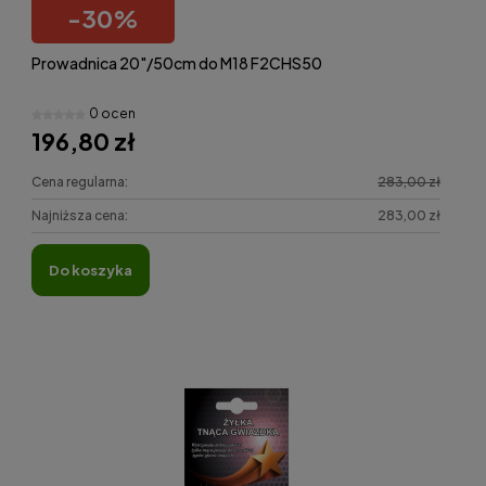
-
30
%
Prowadnica 20"/50cm do M18 F2CHS50
0 ocen
196,80 zł
Cena regularna:
283,00 zł
Najniższa cena:
283,00 zł
do koszyka