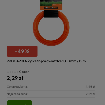
-
49
%
PROGARDEN Żyłka tnąca gwiazdka 2,00 mm / 15 m
0 ocen
2,29 zł
Cena regularna:
4,48 zł
Najniższa cena:
2,29 zł