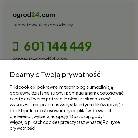
ogrod
24
.com
Internetowy sklep ogrodniczy
601 144 449
kontakt@ogrod24.com
S&Garden Sobota Spółka Jawna
Dbamy o Twoją prywatność
Gorzowska 27, 66-530 Trzebicz
NIP: 2810087034
Pliki cookies i pokrewne im technologie umożliwiają
poprawne działanie strony i pomagają nam dostosować
ofertę do Twoich potrzeb. Możesz zaakceptować
Zakupy
wykorzystanie przez nas wszystkich tych plików i przejść
do sklepu lub dostosować użycie plików do swoich
preferencji, wybierając opcję "Dostosuj zgody".
Informacje
Więcej o plikach cookies przeczytasz w naszej Polityce
prywatności.
Marki