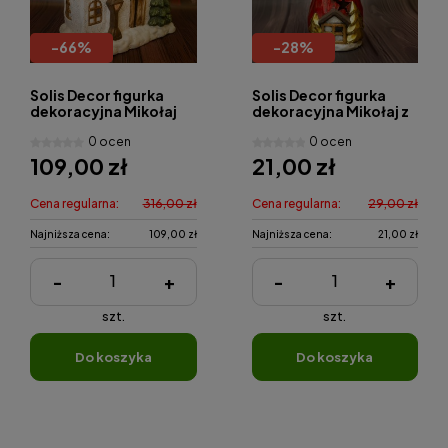
-
66
%
-
28
%
Solis Decor figurka
Solis Decor figurka
dekoracyjna Mikołaj
dekoracyjna Mikołaj z
na dachu domku
choinką
0 ocen
0 ocen
109,00 zł
21,00 zł
Cena regularna:
316,00 zł
Cena regularna:
29,00 zł
Najniższa cena:
109,00 zł
Najniższa cena:
21,00 zł
-
+
-
+
szt.
szt.
do koszyka
do koszyka