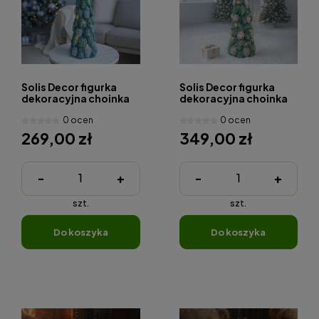
Solis Decor figurka
Solis Decor figurka
dekoracyjna choinka
dekoracyjna choinka
87 cm
108 cm
0 ocen
0 ocen
269,00 zł
349,00 zł
-
+
-
+
szt.
szt.
do koszyka
do koszyka