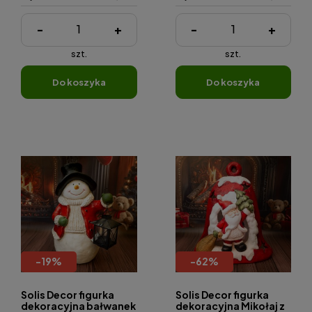
-
+
-
+
szt.
szt.
do koszyka
do koszyka
-
19
%
-
62
%
Solis Decor figurka
Solis Decor figurka
dekoracyjna bałwanek
dekoracyjna Mikołaj z