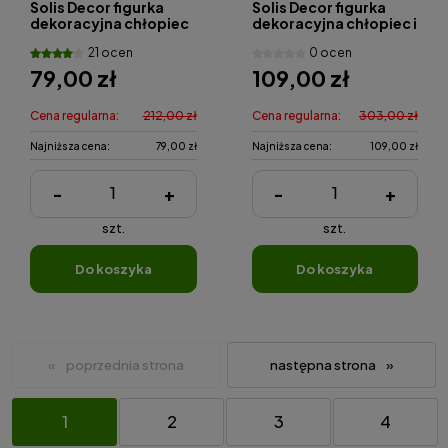
Solis Decor figurka
Solis Decor figurka
dekoracyjna chłopiec
dekoracyjna chłopiec i
z misiami
skrzynka pocztowa
21 ocen
0 ocen
79,00 zł
109,00 zł
Cena regularna:
212,00 zł
Cena regularna:
303,00 zł
Najniższa cena:
79,00 zł
Najniższa cena:
109,00 zł
-
+
-
+
szt.
szt.
do koszyka
do koszyka
«
»
1
2
3
4