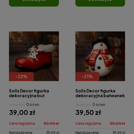
-
22
%
-
21
%
Solis Decor figurka
Solis Decor figurka
dekoracyjna but
dekoracyjna bałwanek
czerwony
z miotłą
0 ocen
0 ocen
39,00 zł
39,50 zł
Cena regularna:
50,00 zł
Cena regularna:
50,00 zł
Najniższa cena:
39,00 zł
Najniższa cena:
39,50 zł