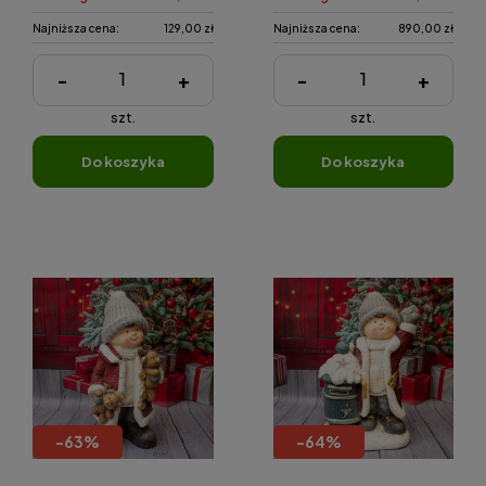
Najniższa cena:
129,00 zł
Najniższa cena:
890,00 zł
-
+
-
+
szt.
szt.
do koszyka
do koszyka
-
63
%
-
64
%