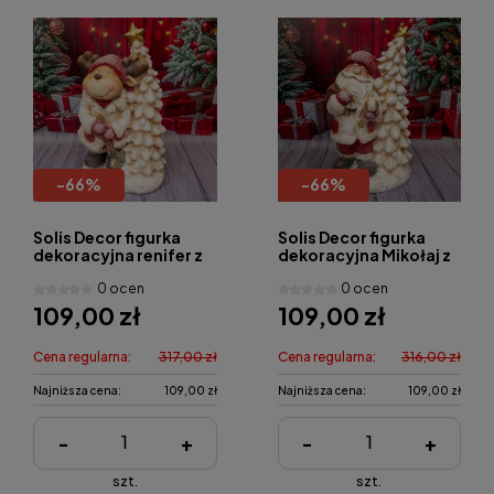
-
66
%
-
66
%
Solis Decor figurka
Solis Decor figurka
dekoracyjna renifer z
dekoracyjna Mikołaj z
choinką
choinką
0 ocen
0 ocen
109,00 zł
109,00 zł
Cena regularna:
317,00 zł
Cena regularna:
316,00 zł
Najniższa cena:
109,00 zł
Najniższa cena:
109,00 zł
-
+
-
+
szt.
szt.