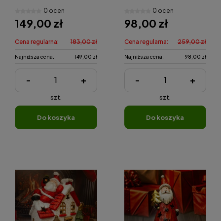
z latarnią
choinka obok dzwonu
0 ocen
0 ocen
149,00 zł
98,00 zł
Cena regularna:
183,00 zł
Cena regularna:
259,00 zł
Najniższa cena:
149,00 zł
Najniższa cena:
98,00 zł
-
+
-
+
szt.
szt.
do koszyka
do koszyka