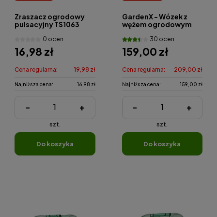
Zraszacz ogrodowy
GardenX - Wózek z
pulsacyjny TS1063
wężem ogrodowym
GardenX
20m
0 ocen
30 ocen
16,98 zł
159,00 zł
Cena regularna:
19,98 zł
Cena regularna:
209,00 zł
Najniższa cena:
16,98 zł
Najniższa cena:
159,00 zł
-
+
-
+
szt.
szt.
do koszyka
do koszyka