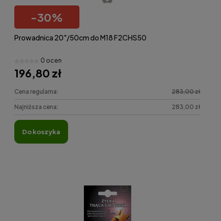
-
30
%
Prowadnica 20"/50cm do M18 F2CHS50
0 ocen
196,80 zł
Cena regularna:
283,00 zł
Najniższa cena:
283,00 zł
do koszyka