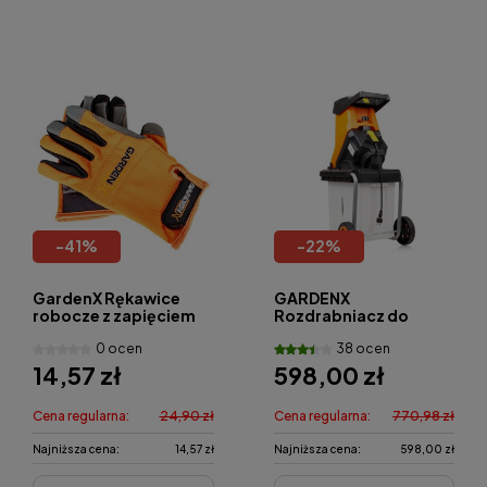
-
41
%
-
22
%
GardenX Rękawice
GARDENX
robocze z zapięciem
Rozdrabniacz do
rozmiar M
gałęzi GY6000 2500W
0 ocen
38 ocen
14,57 zł
598,00 zł
Cena regularna:
24,90 zł
Cena regularna:
770,98 zł
Najniższa cena:
14,57 zł
Najniższa cena:
598,00 zł