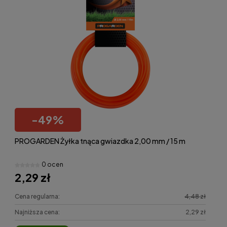
-
49
%
PROGARDEN Żyłka tnąca gwiazdka 2,00 mm / 15 m
0 ocen
2,29 zł
Cena regularna:
4,48 zł
Najniższa cena:
2,29 zł