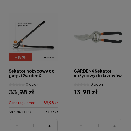
-
15
%
Sekator nożycowy do
GARDENX Sekator
gałęzi GardenX
nożycowy do krzewów
TG051-A
TG021
0 ocen
0 ocen
33,98 zł
13,98 zł
Cena regularna:
39,98 zł
Najniższa cena:
33,98 zł
-
+
-
+