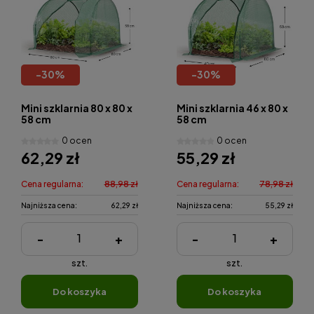
-
30
%
-
30
%
Mini szklarnia 80 x 80 x
Mini szklarnia 46 x 80 x
58 cm
58 cm
0 ocen
0 ocen
62,29 zł
55,29 zł
Cena regularna:
88,98 zł
Cena regularna:
78,98 zł
Najniższa cena:
62,29 zł
Najniższa cena:
55,29 zł
-
+
-
+
szt.
szt.
do koszyka
do koszyka