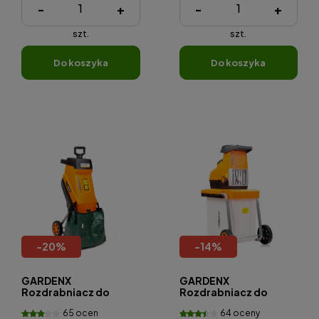
-
+
-
+
szt.
szt.
do koszyka
do koszyka
-
20
%
-
14
%
GARDENX
GARDENX
Rozdrabniacz do
Rozdrabniacz do
gałęzi GY6203 2500W
gałęzi GY6610 2800W
65 ocen
64 oceny