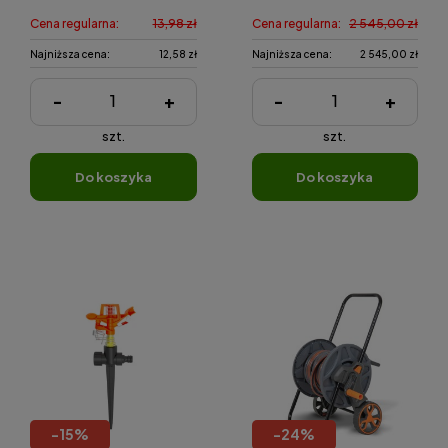
Cena regularna:
13,98 zł
Cena regularna:
2 545,00 zł
Najniższa cena:
12,58 zł
Najniższa cena:
2 545,00 zł
-
+
-
+
szt.
szt.
do koszyka
do koszyka
-
15
%
-
24
%