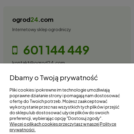
ogrod
24
.com
Internetowy sklep ogrodniczy
601 144 449
kontakt@ogrod24.com
S&Garden Sobota Spółka Jawna
Dbamy o Twoją prywatność
Gorzowska 27, 66-530 Trzebicz
NIP: 2810087034
Pliki cookies i pokrewne im technologie umożliwiają
poprawne działanie strony i pomagają nam dostosować
ofertę do Twoich potrzeb. Możesz zaakceptować
Zakupy
wykorzystanie przez nas wszystkich tych plików i przejść
do sklepu lub dostosować użycie plików do swoich
preferencji, wybierając opcję "Dostosuj zgody".
Informacje
Więcej o plikach cookies przeczytasz w naszej Polityce
prywatności.
Marki