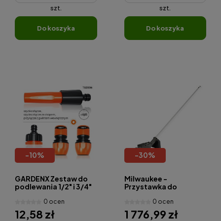
szt.
szt.
do koszyka
do koszyka
-
10
%
-
30
%
GARDENX Zestaw do
Milwaukee -
podlewania 1/2" i 3/4"
Przystawka do
TS2006
usuwania chwastów -
0 ocen
0 ocen
QUIK-LOK™
12,58 zł
1 776,99 zł