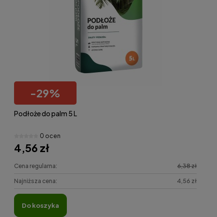
-
29
%
Podłoże do palm 5 L
0 ocen
4,56 zł
Cena regularna:
6,38 zł
Najniższa cena:
4,56 zł
do koszyka