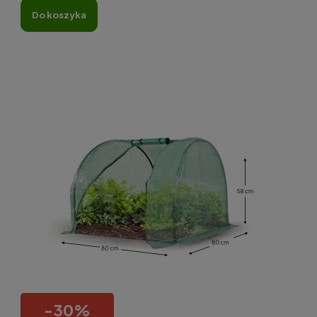
do koszyka
-
30
%