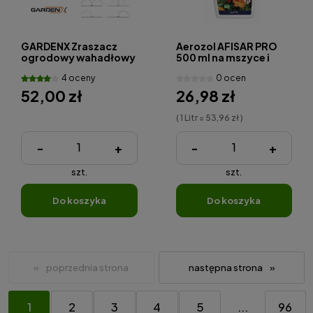
GARDENX Zraszacz
Aerozol AFISAR PRO
ogrodowy wahadłowy
500 ml na mszyce i
inne szkodniki
4 oceny
0 ocen
ZIEMOVIT
52,00 zł
26,98 zł
( 1 Litr = 53,96 zł )
-
+
-
+
szt.
szt.
do koszyka
do koszyka
«
»
1
2
3
4
5
...
96