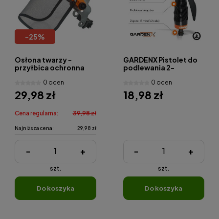
-
25
%
Osłona twarzy -
GARDENX Pistolet do
przyłbica ochronna
podlewania 2-
GardenX
funkcyjny TS2051
0 ocen
0 ocen
29,98 zł
18,98 zł
Cena regularna:
39,98 zł
Najniższa cena:
29,98 zł
-
+
-
+
szt.
szt.
do koszyka
do koszyka