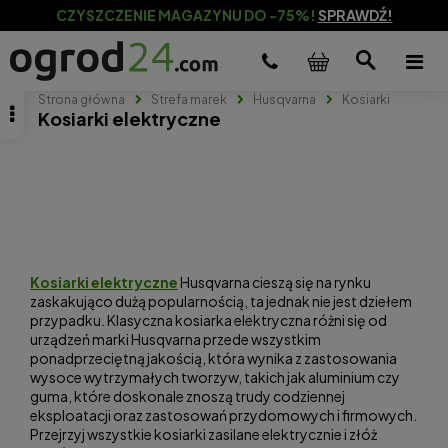
CZYSZCZENIE MAGAZYNU DO -75%!
SPRAWDŹ!
Strona główna
Strefa marek
Husqvarna
Kosiarki
Kosiarki elektryczne
Kosiarki elektryczne
Husqvarna cieszą się na rynku
zaskakująco dużą popularnością, ta jednak nie jest dziełem
przypadku. Klasyczna kosiarka elektryczna różni się od
urządzeń marki Husqvarna przede wszystkim
ponadprzeciętną jakością, która wynika z zastosowania
wysoce wytrzymałych tworzyw, takich jak aluminium czy
guma, które doskonale znoszą trudy codziennej
eksploatacji oraz zastosowań przydomowych i firmowych.
Przejrzyj wszystkie kosiarki zasilane elektrycznie i złóż