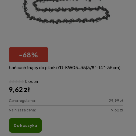
-
68
%
Łańcuch tnący do pilarki YD-KW05-38(3/8"-14"-35cm)
0 ocen
9,62 zł
Cena regularna:
29,99 zł
Najniższa cena:
9,62 zł
do koszyka