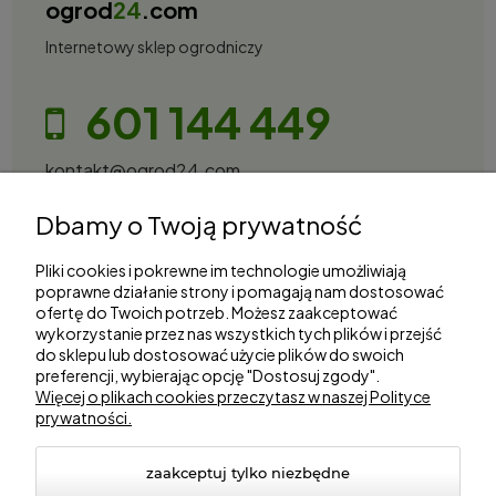
ogrod
24
.com
Internetowy sklep ogrodniczy
601 144 449
kontakt@ogrod24.com
S&Garden Sobota Spółka Jawna
Dbamy o Twoją prywatność
Gorzowska 27, 66-530 Trzebicz
NIP: 2810087034
Pliki cookies i pokrewne im technologie umożliwiają
poprawne działanie strony i pomagają nam dostosować
ofertę do Twoich potrzeb. Możesz zaakceptować
Zakupy
wykorzystanie przez nas wszystkich tych plików i przejść
do sklepu lub dostosować użycie plików do swoich
preferencji, wybierając opcję "Dostosuj zgody".
Informacje
Więcej o plikach cookies przeczytasz w naszej Polityce
prywatności.
Marki
zaakceptuj tylko niezbędne