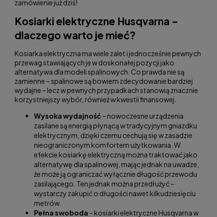
zamówienie już dziś!
Kosiarki elektryczne Husqvarna –
dlaczego warto je mieć?
Kosiarka elektryczna ma wiele zalet i jednocześnie pewnych
przewag stawiających je w doskonałej pozycji jako
alternatywa dla modeli spalinowych. Co prawda nie są
zamienne – spalinowe są bowiem zdecydowanie bardziej
wydajne – lecz w pewnych przypadkach stanowią znacznie
korzystniejszy wybór, również w kwestii finansowej.
Wysoka wydajność
– nowoczesne urządzenia
zasilane są energią płynącą w tradycyjnym gniazdku
elektrycznym, dzięki czemu cechują się w zasadzie
nieograniczonym komfortem użytkowania. W
efekcie kosiarkę elektryczną można traktować jako
alternatywę dla spalinowej, mając jednak na uwadze,
że może ją ograniczać wyłącznie długość przewodu
zasilającego. Ten jednak można przedłużyć –
wystarczy zakupić o długości nawet kilkudziesięciu
metrów.
Pełna swoboda
– kosiarki elektryczne Husqvarna w