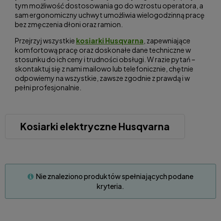
tym możliwość dostosowania go do wzrostu operatora, a
sam ergonomiczny uchwyt umożliwia wielogodzinną pracę
bez zmęczenia dłoni oraz ramion.
Przejrzyj wszystkie
kosiarki Husqvarna
, zapewniające
komfortową pracę oraz doskonałe dane techniczne w
stosunku do ich ceny i trudności obsługi. W razie pytań –
skontaktuj się z nami mailowo lub telefonicznie, chętnie
odpowiemy na wszystkie, zawsze zgodnie z prawdą i w
pełni profesjonalnie.
Kosiarki elektryczne Husqvarna
Nie znaleziono produktów spełniających podane
kryteria.