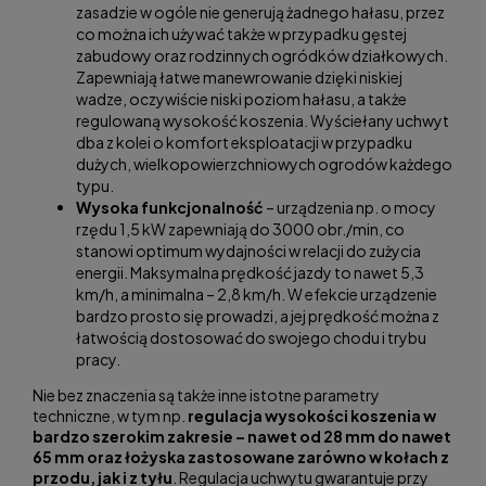
zasadzie w ogóle nie generują żadnego hałasu, przez
co można ich używać także w przypadku gęstej
zabudowy oraz rodzinnych ogródków działkowych.
Zapewniają łatwe manewrowanie dzięki niskiej
wadze, oczywiście niski poziom hałasu, a także
regulowaną wysokość koszenia. Wyściełany uchwyt
dba z kolei o komfort eksploatacji w przypadku
dużych, wielkopowierzchniowych ogrodów każdego
typu.
Wysoka funkcjonalność
– urządzenia np. o mocy
rzędu 1,5 kW zapewniają do 3000 obr./min, co
stanowi optimum wydajności w relacji do zużycia
energii. Maksymalna prędkość jazdy to nawet 5,3
km/h, a minimalna – 2,8 km/h. W efekcie urządzenie
bardzo prosto się prowadzi, a jej prędkość można z
łatwością dostosować do swojego chodu i trybu
pracy.
Nie bez znaczenia są także inne istotne parametry
techniczne, w tym np.
regulacja wysokości koszenia w
bardzo szerokim zakresie – nawet od 28 mm do nawet
65 mm oraz łożyska zastosowane zarówno w kołach z
przodu, jak i z tyłu
. Regulacja uchwytu gwarantuje przy