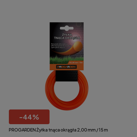
-
44
%
PROGARDEN Żyłka tnąca okrągła 2,00 mm / 15 m