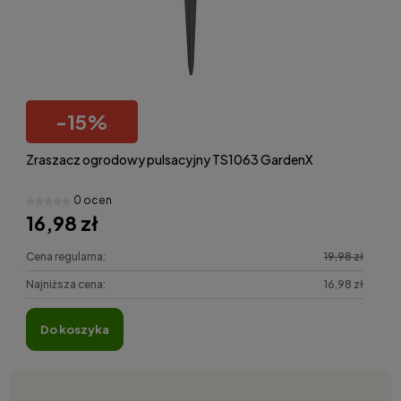
-
15
%
Zraszacz ogrodowy pulsacyjny TS1063 GardenX
0 ocen
16,98 zł
Cena regularna:
19,98 zł
Najniższa cena:
16,98 zł
do koszyka