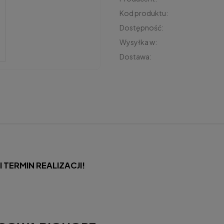
Kod produktu:
Dostępność:
Wysyłka w:
Dostawa:
Cena nie zawiera 
płatności
ERMIN REALIZACJI!