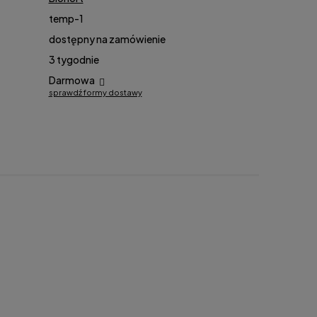
temp-1
dostępny na zamówienie
3 tygodnie
Darmowa
sprawdź formy dostawy
ewentualnych kosztów