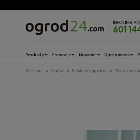
INFOLINIA, P
601 14
Produkty
Promocje
Nowości
Strefa marek
P
Ogród
Relaks w ogrodzie
Meble ogro