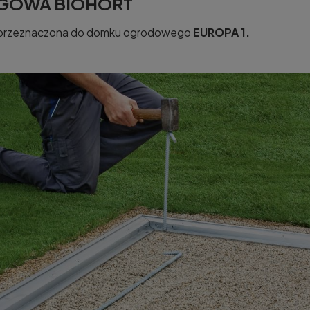
OGOWA BIOHORT
i przeznaczona do domku ogrodowego
EUROPA 1.