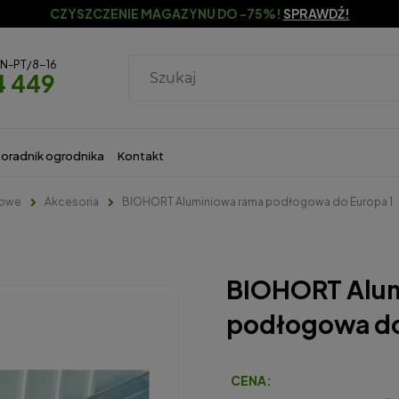
CZYSZCZENIE MAGAZYNU DO -75%!
SPRAWDŹ!
ON-PT/8-16
4 449
oradnik ogrodnika
Kontakt
dowe
Akcesoria
BIOHORT Aluminiowa rama podłogowa do Europa 1
BIOHORT Alum
podłogowa do
CENA: