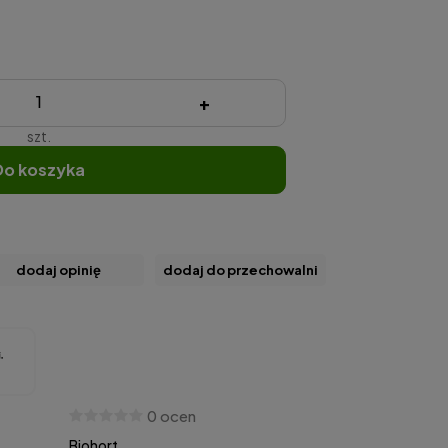
+
szt.
do koszyka
dodaj opinię
dodaj do przechowalni
0 ocen
Biohort