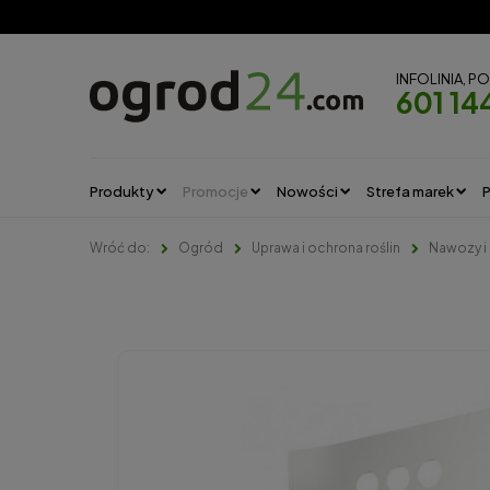
INFOLINIA, P
601 14
Produkty
Promocje
Nowości
Strefa marek
P
Ogród
Uprawa i ochrona roślin
Nawozy i