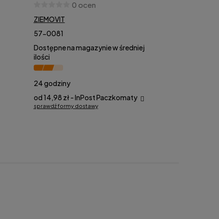
0 ocen
ZIEMOVIT
57-0081
Dostępne na magazynie w średniej
ilości
24 godziny
od 14,98 zł
- InPost Paczkomaty
sprawdź formy dostawy
Cena nie zawiera ewentualnych kosztów
płatności