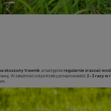
na skoszony trawnik
, a następnie
regularnie zraszać wod
 trawą. W zależności od potrzeby przeprowadzić
2-3 razy w 
em.