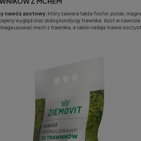
WNIKÓW Z MCHEM
y nawóz azotowy
, który zawiera także fosfor, potas, magne
ej piękny wygląd oraz dobrą kondycję trawnika. Azot w nawozie 
aga usuwać mech z trawnika, a także nadaje trawie soczysty,