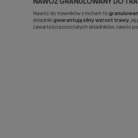
NAWÓZ GRANULOWANY DO TRA
Nawóz do trawników z mchem to
granulowan
składniki
gwarantują silny wzrost trawy
, j
zawartości pozostałych składników, nawóz pom