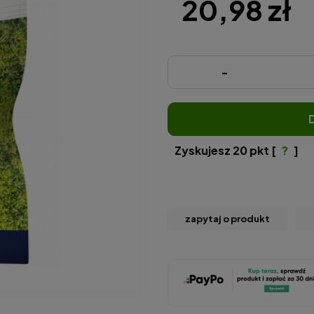
20,98 zł
-
Zyskujesz
20
pkt [
?
]
zapytaj o produkt