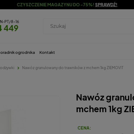
CZYSZCZENIE MAGAZYNU DO -75%!
SPRAWDŹ!
ON-PT/8-16
4 449
oradnik ogrodnika
Kontakt
 odżywki
Nawóz granulowany do trawników z mchem 1kg ZIEMOVIT
Nawóz granul
mchem 1kg Z
CENA: