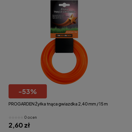
-
53
%
PROGARDEN Żyłka tnąca gwiazdka 2,40 mm / 15 m
0 ocen
2,60 zł