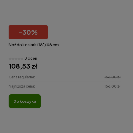
-
30
%
Nóż do kosiarki 18"/46 cm
0 ocen
108,53 zł
Cena regularna:
156,00 zł
Najniższa cena:
156,00 zł
do koszyka