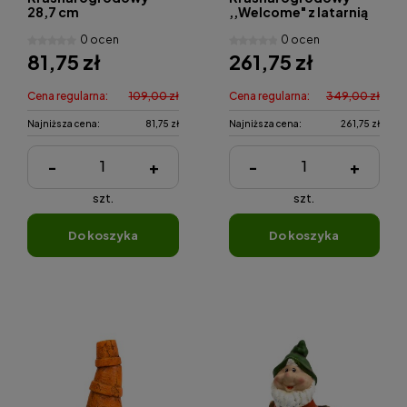
28,7 cm
,,Welcome" z latarnią
68,2 cm
0 ocen
0 ocen
81,75 zł
261,75 zł
Cena regularna:
109,00 zł
Cena regularna:
349,00 zł
Najniższa cena:
81,75 zł
Najniższa cena:
261,75 zł
-
+
-
+
szt.
szt.
do koszyka
do koszyka