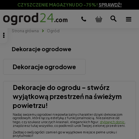
CZYSZCZENIE MAGAZYNU DO -75%!
SPRAWDŹ!
Strona główna
Ogród
Dekoracje ogrodowe
Dekoracje ogrodowe
Dekoracje do ogrodu – stwórz
wyjątkową przestrzeń na świeżym
powietrzu!
Nadaj swojemu ogrodowi niepowtarzalny charakter dzięki dekoracjom
ogrodowym, które łączą estetykę z funkcjonalnością. Niezależnie od
tego, czy szukasz uroczych krasnali, eleganckich figur,
stylowych donic
,
znajdziesz tutaj wszystko, co podkreśli urok Twojej zielonej przestrzeni.
Zadbaj o swój ogród i zamień go w wyjątkowe miejsce pełne uroku i
przytulności!