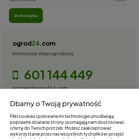
do koszyka
ogrod
24
.com
Internetowy sklep ogrodniczy
601 144 449
kontakt@ogrod24.com
S&Garden Sobota Spółka Jawna
Dbamy o Twoją prywatność
Gorzowska 27, 66-530 Trzebicz
NIP: 2810087034
Pliki cookies i pokrewne im technologie umożliwiają
poprawne działanie strony i pomagają nam dostosować
ofertę do Twoich potrzeb. Możesz zaakceptować
Zakupy
wykorzystanie przez nas wszystkich tych plików i przejść