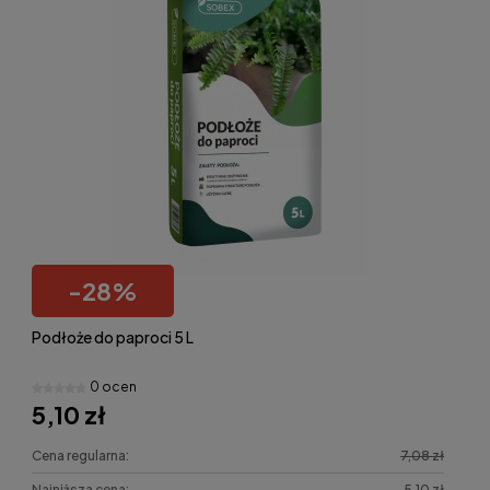
-
28
%
Podłoże do paproci 5 L
0 ocen
5,10 zł
Cena regularna:
7,08 zł
Najniższa cena:
5,10 zł