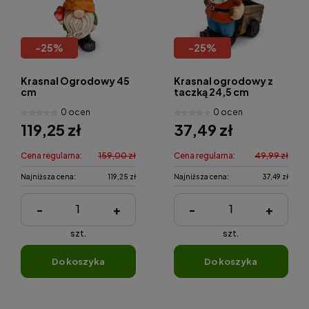
-
25
%
-
25
%
Krasnal Ogrodowy 45
Krasnal ogrodowy z
cm
taczką 24,5 cm
0 ocen
0 ocen
119,25 zł
37,49 zł
Cena regularna:
159,00 zł
Cena regularna:
49,99 zł
Najniższa cena:
119,25 zł
Najniższa cena:
37,49 zł
-
+
-
+
szt.
szt.
do koszyka
do koszyka