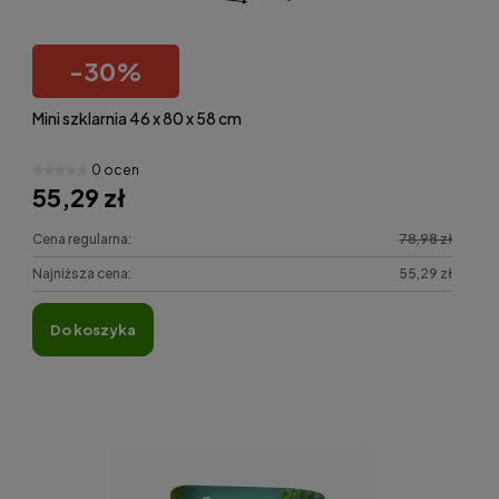
-
30
%
Mini szklarnia 46 x 80 x 58 cm
0 ocen
55,29 zł
Cena regularna:
78,98 zł
Najniższa cena:
55,29 zł
do koszyka