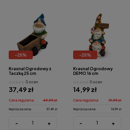
-
25
%
-
25
%
Krasnal Ogrodowy z
Krasnal Ogrodowy
Taczką 25 cm
DEMO 16 cm
0 ocen
0 ocen
37,49 zł
14,99 zł
Cena regularna:
49,99 zł
Cena regularna:
19,99 zł
Najniższa cena:
37,49 zł
Najniższa cena:
14,99 zł
-
+
-
+