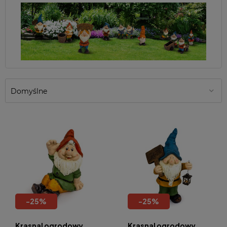
-
25
%
-
25
%
Krasnal ogrodowy
Krasnal ogrodowy