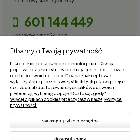
Internetowy sklep ogrodniczy
601 144 449
kontakt@ogrod24.com
S&Garden Sobota Spółka Jawna
Dbamy o Twoją prywatność
Gorzowska 27, 66-530 Trzebicz
NIP: 2810087034
Pliki cookies i pokrewne im technologie umożliwiają
poprawne działanie strony i pomagają nam dostosować
ofertę do Twoich potrzeb. Możesz zaakceptować
Zakupy
wykorzystanie przez nas wszystkich tych plików i przejść
do sklepu lub dostosować użycie plików do swoich
preferencji, wybierając opcję "Dostosuj zgody".
Informacje
Więcej o plikach cookies przeczytasz w naszej Polityce
prywatności.
Marki
zaakceptuj tylko niezbędne
dostosuj zgody