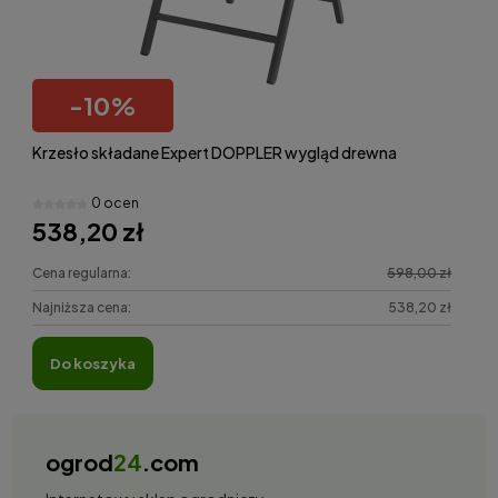
-
10
%
Krzesło składane Expert DOPPLER wygląd drewna
0 ocen
538,20 zł
Cena regularna:
598,00 zł
Najniższa cena:
538,20 zł
do koszyka
ogrod
24
.com