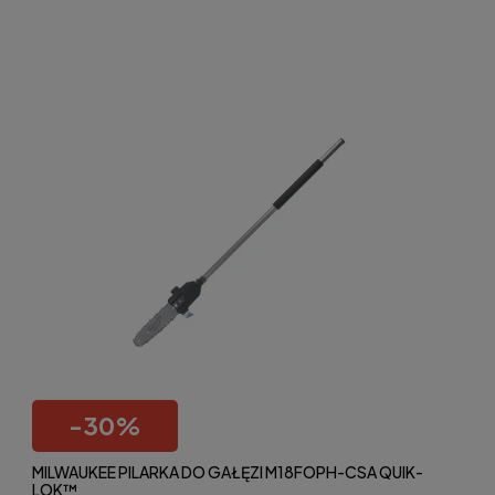
-
30
%
MILWAUKEE PILARKA DO GAŁĘZI M18FOPH-CSA QUIK-
LOK™