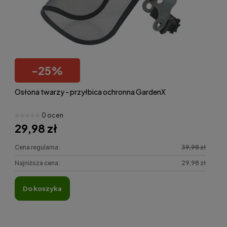
-
25
%
Osłona twarzy - przyłbica ochronna GardenX
0 ocen
29,98 zł
Cena regularna:
39,98 zł
Najniższa cena:
29,98 zł
do koszyka