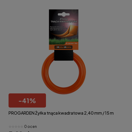
-
41
%
PROGARDEN Żyłka tnąca kwadratowa 2,40 mm / 15 m
0 ocen