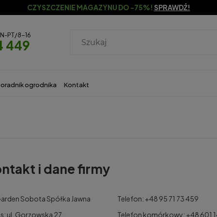
CZYSZCZENIE MAGAZYNU DO -75%!
SPRAWDŹ!
ON-PT/8-16
4 449
oradnik ogrodnika
Kontakt
ntakt i dane firmy
arden Sobota Spółka Jawna
Telefon: +48 95 71 73 459
s: ul. Gorzowska 27,
Telefon komórkowy: +48 601 