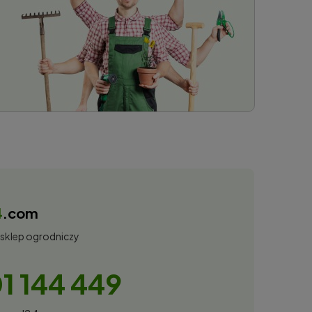
4
.com
 sklep ogrodniczy
1 144 449