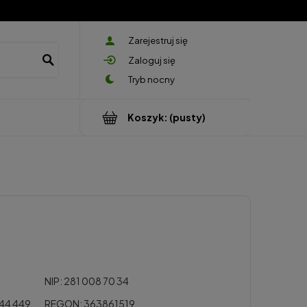
Zarejestruj się
Zaloguj się
Koszyk:
(pusty)
NIP: 281 008 70 34
144 449
REGON: 363861519