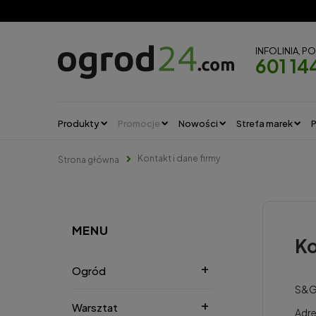
INFOLINIA, P
601 14
Produkty
Promocje
Nowości
Strefa marek
P
Kontakt i dane firmy
Strona główna
MENU
Ko
Ogród
S&G
Warsztat
Adre