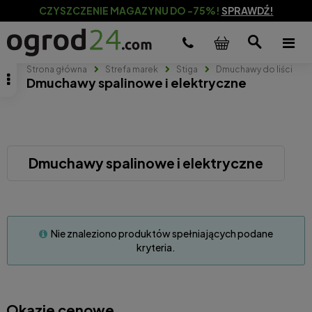
CZYSZCZENIE MAGAZYNU DO -75%!
SPRAWDŹ!
Strona główna
Strefa marek
Stiga
Dmuchawy do liści
Dmuchawy spalinowe i elektryczne
Dmuchawy spalinowe i elektryczne
Nie znaleziono produktów spełniających podane
kryteria.
Okazje cenowe