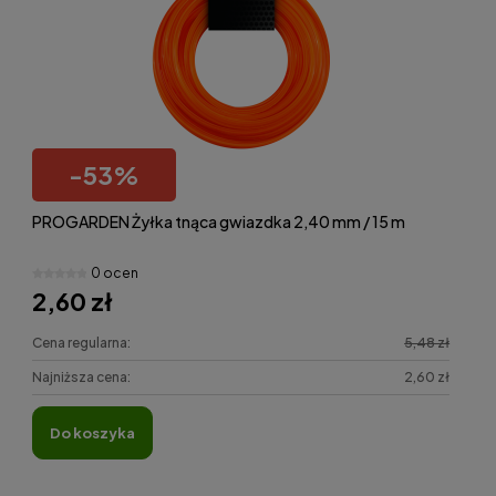
-
53
%
PROGARDEN Żyłka tnąca gwiazdka 2,40 mm / 15 m
0 ocen
2,60 zł
Cena regularna:
5,48 zł
Najniższa cena:
2,60 zł
do koszyka