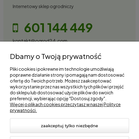
Internetowy sklep ogrodniczy
601 144 449
kontakt@ogrod24.com
S&Garden Sobota Spółka Jawna
Dbamy o Twoją prywatność
Gorzowska 27, 66-530 Trzebicz
NIP: 2810087034
Pliki cookies i pokrewne im technologie umożliwiają
poprawne działanie strony i pomagają nam dostosować
ofertę do Twoich potrzeb. Możesz zaakceptować
Zakupy
wykorzystanie przez nas wszystkich tych plików i przejść
do sklepu lub dostosować użycie plików do swoich
preferencji, wybierając opcję "Dostosuj zgody".
Informacje
Więcej o plikach cookies przeczytasz w naszej Polityce
prywatności.
Marki
zaakceptuj tylko niezbędne