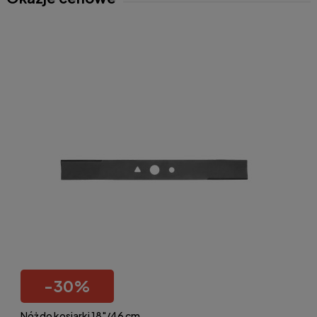
-
30
%
Nóż do kosiarki 18"/46 cm