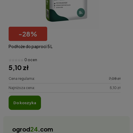
-
28
%
Podłoże do paproci 5 L
0 ocen
5,10 zł
Cena regularna:
7,08 zł
Najniższa cena:
5,10 zł
do koszyka
ogrod
24
.com