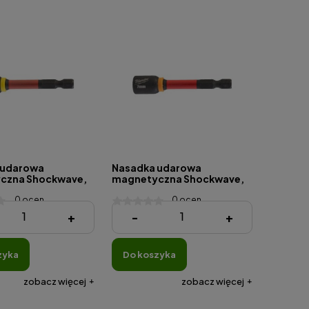
 udarowa
Nasadka udarowa
czna Shockwave,
magnetyczna Shockwave,
5 mm
HEX7 x 65 mm
0 ocen
0 ocen
45,00 zł
+
-
+
zyka
do koszyka
zobacz więcej
zobacz więcej