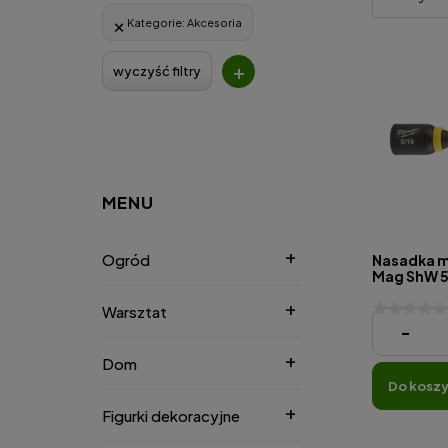
Kategorie:
Akcesoria
+
wyczyść filtry
MENU
Ogród
Nasadka 
Mag ShW 5/
szt.
Warsztat
37,90 zł
-
Dom
do kosz
Figurki dekoracyjne