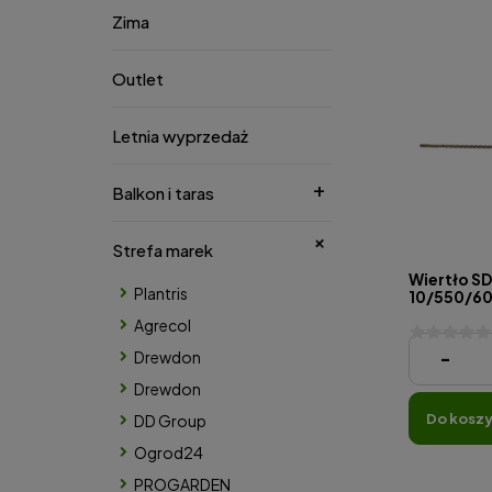
Zima
Outlet
Letnia wyprzedaż
Balkon i taras
Strefa marek
Wiertło S
Plantris
10/550/
Agrecol
99,00 zł
-
Drewdon
Drewdon
do kosz
DD Group
Ogrod24
PROGARDEN