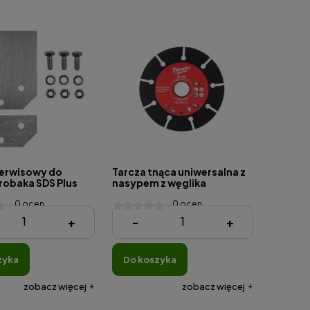
erwisowy do
Tarcza tnąca uniwersalna z
robaka SDS Plus
nasypem z węglika
wolframu 125 x 22,23 mm
0 ocen
0 ocen
zł
98,00 zł
+
-
+
zyka
do koszyka
zobacz więcej
zobacz więcej