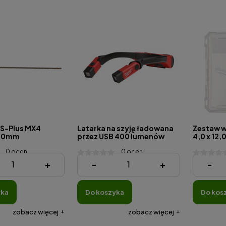
DS-Plus MX4
Latarka na szyję ładowana
Zestaw wi
600mm
przez USB 400 lumenów
4,0 x 12,
0 ocen
0 ocen
479,00 zł
119,00 z
+
-
+
-
yka
do koszyka
do kos
zobacz więcej
zobacz więcej