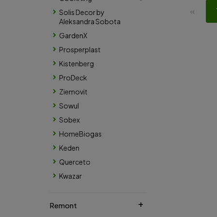
«
Solis Decor by
Aleksandra Sobota
GardenX
Prosperplast
Kistenberg
ProDeck
Ziemovit
Sowul
Sobex
HomeBiogas
Keden
Querceto
Kwazar
Remont