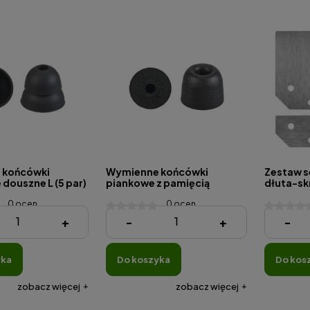
 końcówki
Wymienne końcówki
Zestaw s
 douszne L (5 par)
piankowe z pamięcią
dłuta-sk
kształtu M (5 par)
0 ocen
0 ocen
69,00 zł
229,00 
+
-
+
-
yka
do koszyka
do kos
zobacz więcej
zobacz więcej