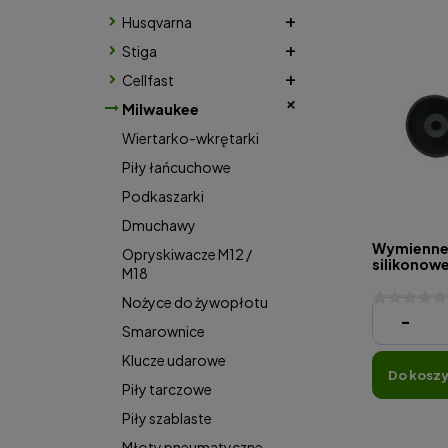
Husqvarna
Stiga
Cellfast
Milwaukee
Wiertarko-wkrętarki
Piły łańcuchowe
Podkaszarki
Dmuchawy
Wymienne
Opryskiwacze M12 /
silikonowe
M18
Nożyce do żywopłotu
69,00 zł
-
Smarownice
Klucze udarowe
do kosz
Piły tarczowe
Piły szablaste
Młoty pneumatyczne