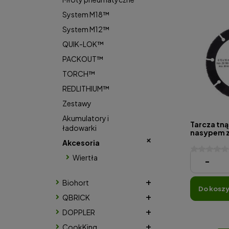
System M18™
System M12™
QUIK-LOK™
PACKOUT™
TORCH™
REDLITHIUM™
Zestawy
Akumulatory i
Tarcza tną
ładowarki
nasypem z
wolframu 7
Akcesoria
Wiertła
45,00 zł
-
Biohort
do kosz
QBRICK
DOPPLER
CookKing