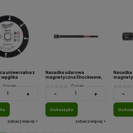
ca uniwersalna z
Nasadka udarowa
Nasadka
 węglika
magnetyczna Shockwave,
magnety
6 x 10 mm - 1 szt
HEX8 x 150mm
HEX8 x 6
0 ocen
0 ocen
52,00 zł
47,00 zł
+
-
+
-
yka
do koszyka
do kos
zobacz więcej
zobacz więcej