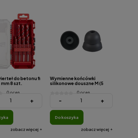
erteł do betonu fi
Wymienne końcówki
0 mm 8 szt.
silikonowe douszne M (5
par)
0 ocen
0 ocen
ł
69,00 zł
+
-
+
zyka
do koszyka
zobacz więcej
zobacz więcej