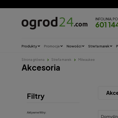
INFOLINIA, P
601 14
Produkty
Promocje
Nowości
Strefa marek
P
Strona główna
Strefa marek
Milwaukee
Akcesoria
Akce
Filtry
Aktywne filtry: