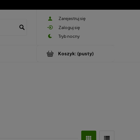
Zarejestruj się
Zaloguj się
Koszyk:
(pusty)