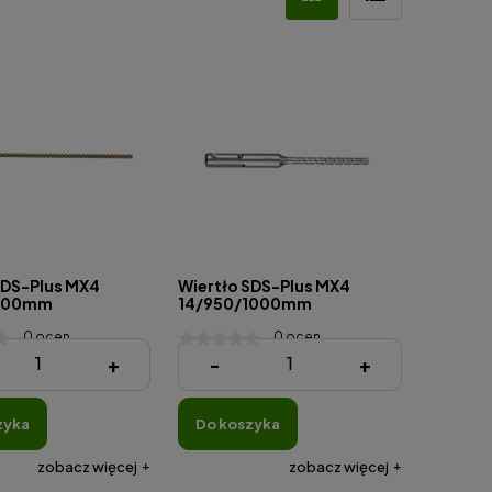
SDS-Plus MX4
Wiertło SDS-Plus MX4
600mm
14/950/1000mm
0 ocen
0 ocen
ł
359,00 zł
+
-
+
zyka
do koszyka
zobacz więcej
zobacz więcej