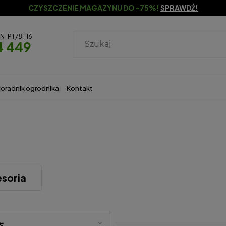
CZYSZCZENIE MAGAZYNU DO -75%!
SPRAWDŹ!
ON-PT/8-16
4 449
oradnik ogrodnika
Kontakt
soria