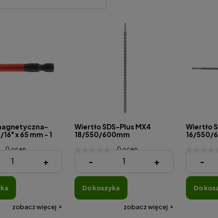
magnetyczna-
Wiertło SDS-Plus MX4
Wiertło 
16" x 65 mm - 1
18/550/600mm
16/550/
0 ocen
0 ocen
234,90 zł
194,90 z
+
-
+
-
yka
do koszyka
do kos
zobacz więcej
zobacz więcej