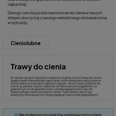
najbardziej.
Dlatego zamów już dziś nasiona traw do cienia w naszym
sklepie i skorzystaj z naszego wieloletniego doświadczenia
w tej branży.
Cieniolubne
Trawy do cienia
W naszym sklepie Ogrod24 znajdziesz między innymi trawy do cienia –
bogaty wybór różnorodnych gatunków, które doskonale radzą sobie w
mniej nasłonecznionych częściach ogrodu. Nasze trawy ozdobne do
cienia są zdrowe, bujne i odporne na różne warunki pogodowe, co
gwarantuje ich długowieczność i zdrowy wygląd przez cały rok.
Wykorzystując nasze mieszanki nasion, Twój trawnik stanie się
atrakcyjny mimo pozornie niesprzyjających warunków pogodowych.
Nie znaleziono produktów spełniających podane