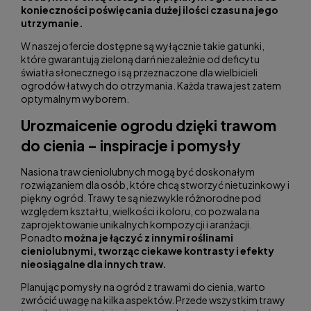
konieczności poświęcania dużej ilości czasu na jego
utrzymanie.
W naszej ofercie dostępne są wyłącznie takie gatunki,
które gwarantują zieloną darń niezależnie od deficytu
światła słonecznego i są przeznaczone dla wielbicieli
ogrodów łatwych do otrzymania. Każda trawa jest zatem
optymalnym wyborem.
Urozmaicenie ogrodu dzięki trawom
do cienia – inspiracje i pomysły
Nasiona traw cieniolubnych mogą być doskonałym
rozwiązaniem dla osób, które chcą stworzyć nietuzinkowy i
piękny ogród. Trawy te są niezwykle różnorodne pod
względem kształtu, wielkości i koloru, co pozwala na
zaprojektowanie unikalnych kompozycji i aranżacji.
Ponadto
można je łączyć z innymi roślinami
cieniolubnymi, tworząc ciekawe kontrasty i efekty
nieosiągalne dla innych traw.
Planując pomysły na ogród z trawami do cienia, warto
zwrócić uwagę na kilka aspektów. Przede wszystkim trawy