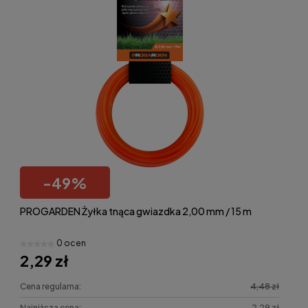
-
49
%
PROGARDEN Żyłka tnąca gwiazdka 2,00 mm / 15 m
0 ocen
2,29 zł
Cena regularna:
4,48 zł
Najniższa cena:
2,29 zł