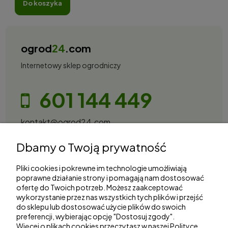
do koszyka
ogrod
24
.com
Internetowy sklep ogrodniczy
601 144 449
kontakt@ogrod24.com
S&Garden Sobota Spółka Jawna
Dbamy o Twoją prywatność
Gorzowska 27, 66-530 Trzebicz
NIP: 2810087034
Pliki cookies i pokrewne im technologie umożliwiają
poprawne działanie strony i pomagają nam dostosować
ofertę do Twoich potrzeb. Możesz zaakceptować
Zakupy
wykorzystanie przez nas wszystkich tych plików i przejść
do sklepu lub dostosować użycie plików do swoich
Informacje
preferencji, wybierając opcję "Dostosuj zgody".
Więcej o plikach cookies przeczytasz w naszej Polityce