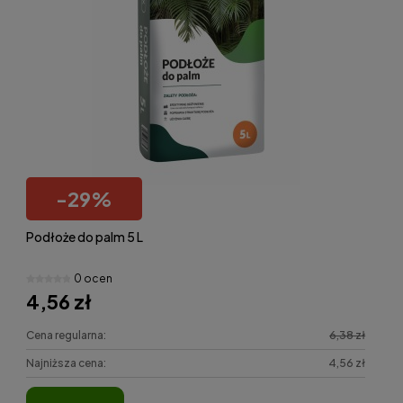
-
29
%
Podłoże do palm 5 L
0 ocen
4,56 zł
Cena regularna:
6,38 zł
Najniższa cena:
4,56 zł