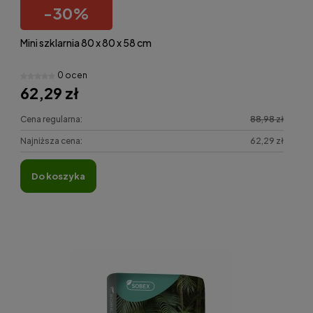
-
30
%
Mini szklarnia 80 x 80 x 58 cm
0 ocen
62,29 zł
Cena regularna:
88,98 zł
Najniższa cena:
62,29 zł
do koszyka