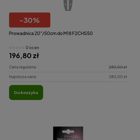
-
30
%
Prowadnica 20"/50cm do M18 F2CHS50
0 ocen
196,80 zł
Cena regularna:
283,00 zł
Najniższa cena:
283,00 zł
do koszyka