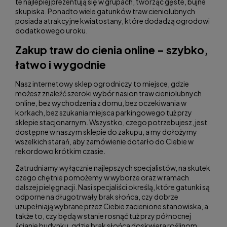
te najlepiej prezentują się w grupach, tworząc gęste, bujne
skupiska. Ponadto wiele gatunków traw cieniolubnych
posiada atrakcyjne kwiatostany, które dodadzą ogrodowi
dodatkowego uroku.
Zakup traw do cienia online – szybko,
łatwo i wygodnie
Nasz internetowy sklep ogrodniczy to miejsce, gdzie
możesz znaleźć szeroki wybór nasion traw cieniolubnych
online, bez wychodzenia z domu, bez oczekiwania w
korkach, bez szukania miejsca parkingowego tuż przy
sklepie stacjonarnym. Wszystko, czego potrzebujesz, jest
dostępne w naszym sklepie do zakupu, a my dołożymy
wszelkich starań, aby zamówienie dotarło do Ciebie w
rekordowo krótkim czasie.
Zatrudniamy wyłącznie najlepszych specjalistów, na skutek
czego chętnie pomożemy w wyborze oraz w ramach
dalszej pielęgnacji. Nasi specjaliści określą, które gatunki są
odporne na długotrwały brak słońca, czy dobrze
uzupełniają wybrane przez Ciebie zacienione stanowiska, a
także to, czy będą w stanie rosnąć tuż przy północnej
ścianie budynku, gdzie brak słońca doskwiera roślinom