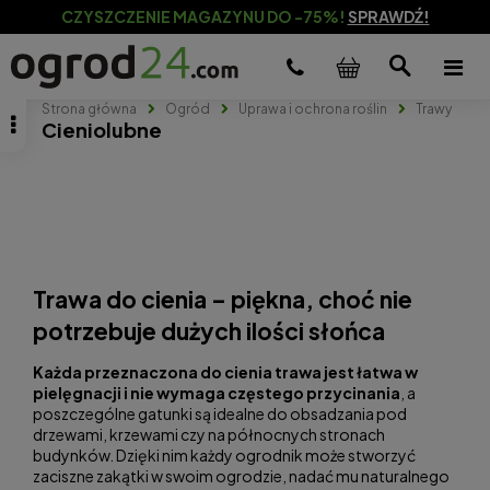
CZYSZCZENIE MAGAZYNU DO -75%!
SPRAWDŹ!
Strona główna
Ogród
Uprawa i ochrona roślin
Trawy
Cieniolubne
Trawa do cienia – piękna, choć nie
potrzebuje dużych ilości słońca
Każda przeznaczona do cienia trawa jest łatwa w
pielęgnacji i nie wymaga częstego przycinania
, a
poszczególne gatunki są idealne do obsadzania pod
drzewami, krzewami czy na północnych stronach
budynków. Dzięki nim każdy ogrodnik może stworzyć
zaciszne zakątki w swoim ogrodzie, nadać mu naturalnego