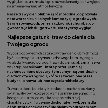
wyglądu oraz urozmaicić go o nowe elementy, bez względu
na zmienne warunki atmosferyczne.
Nasze trawy cieniolubne są różnorodne, co pozwala
na stworzenie unikalnych kompozycji ogrodowych.
Są one również odporne na szkodniki i choroby, co
gwarantuje ich długotrwałe i estetyczny wygląd.
Najlepsze gatunki traw do cienia dla
Twojego ogrodu
Wybór odpowiednich gatunków traw cieniolubnych może
być kluczowy dla utrzymania zdrowego i atrakcyjnego
wyglądu Twojego ogrodu. Trawy do cienia, jak sama nazwa
wskazuje, są
roślinami, które preferują mniej
nasłonecznione obszary, tym samym są one idealne
dla tych części ogrodu, które są zacienione przez
budynki, drzewa lub inne części architektury.
Trawa do cienia jest nie tylko odporna na niskie poziomy
światła, ale również często wymaga mniej pielęgnacji niż
inne gatunki traw, co wynika bezpośrednio z jej
charakterystyki. To czyni je
doskonałym wyborem dla
osób, które chcą cieszyć się pięknym ogrodem bez