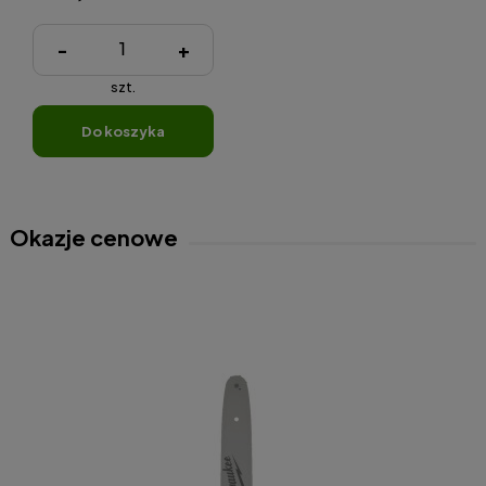
-
+
szt.
do koszyka
Okazje cenowe