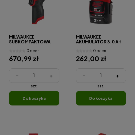
MILWAUKEE
MILWAUKEE
SUBKOMPAKTOWA
AKUMULATOR 3.0 AH
WIERTARKA UDAROWA
M12B3
0 ocen
0 ocen
M12FPD2-0 FUEL™
670,99 zł
262,00 zł
-
+
-
+
szt.
szt.
do koszyka
do koszyka