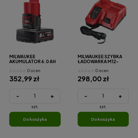
MILWAUKEE
MILWAUKEE SZYBKA
AKUMULATOR 6.0 AH
ŁADOWARKA M12-
M12B6
18FC
0 ocen
0 ocen
352,99 zł
298,00 zł
-
+
-
+
szt.
szt.
do koszyka
do koszyka