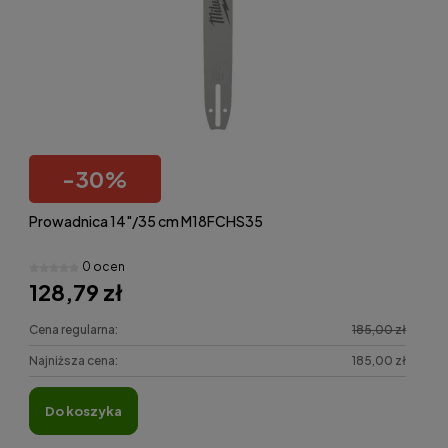
-
30
%
Prowadnica 14"/35 cm M18FCHS35
0 ocen
128,79 zł
Cena regularna:
185,00 zł
Najniższa cena:
185,00 zł
do koszyka