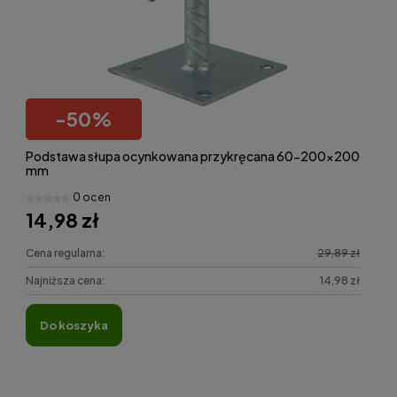
-
50
%
Podstawa słupa ocynkowana przykręcana 60-200x200
mm
0 ocen
14,98 zł
Cena regularna:
29,89 zł
Najniższa cena:
14,98 zł
do koszyka