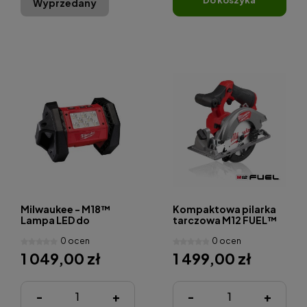
Wyprzedany
Milwaukee - M18™
Kompaktowa pilarka
Lampa LED do
tarczowa M12 FUEL™
oświetlania
0 ocen
0 ocen
powierzchni -M18 AL
1 049,00 zł
1 499,00 zł
-
+
-
+