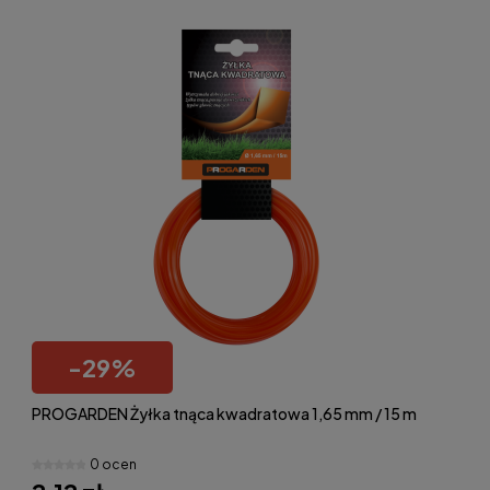
-
29
%
PROGARDEN Żyłka tnąca kwadratowa 1,65 mm / 15 m
0 ocen