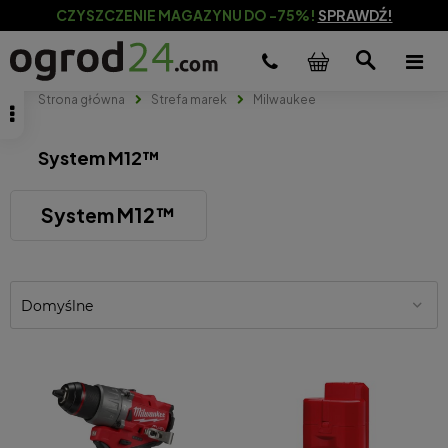
CZYSZCZENIE MAGAZYNU DO -75%!
SPRAWDŹ!
Strona główna
Strefa marek
Milwaukee
System M12™
System M12™