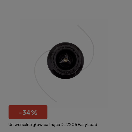
-
34
%
Uniwersalna głowica tnąca DL 2205 Easy Load