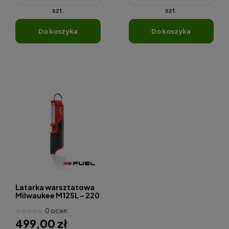
szt.
szt.
do koszyka
do koszyka
Latarka warsztatowa
Milwaukee M12SL – 220
lm, IP24
0 ocen
499,00 zł