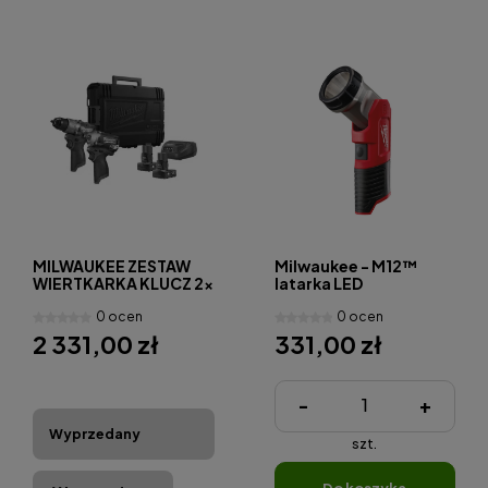
MILWAUKEE ZESTAW
Milwaukee - M12™
WIERTKARKA KLUCZ 2x
latarka LED
AKUMULATOR
0 ocen
0 ocen
ŁADOWARKA M12
FPP2H2-402X
2 331,00 zł
331,00 zł
-
+
Wyprzedany
szt.
do koszyka