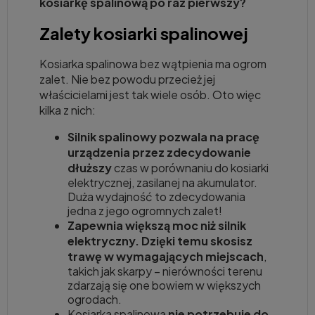
kosiarkę spalinową po raz pierwszy?
Zalety kosiarki spalinowej
Kosiarka spalinowa bez wątpienia ma ogrom
zalet. Nie bez powodu przecież jej
właścicielami jest tak wiele osób. Oto więc
kilka z nich:
Silnik spalinowy pozwala na pracę
urządzenia przez zdecydowanie
dłuższy
czas w porównaniu do kosiarki
elektrycznej, zasilanej na akumulator.
Duża wydajność to zdecydowania
jedna z jego ogromnych zalet!
Zapewnia większą moc niż silnik
elektryczny. Dzięki temu skosisz
trawę w wymagających miejscach
,
takich jak skarpy – nierówności terenu
zdarzają się one bowiem w większych
ogrodach.
Kosiarka spalinowa
nie potrzebuje do