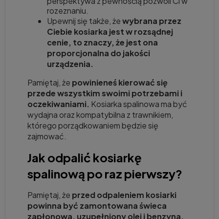
perspektywa z pewnością pozwoli Ci w
rozeznaniu.
Upewnij się także, że
wybrana przez
Ciebie kosiarka jest w rozsądnej
cenie, to znaczy, że jest ona
proporcjonalna do jakości
urządzenia.
Pamiętaj, że
powinieneś kierować się
przede wszystkim swoimi potrzebami i
oczekiwaniami.
Kosiarka spalinowa ma być
wydajna oraz kompatybilna z trawnikiem,
którego porządkowaniem będzie się
zajmować.
Jak odpalić kosiarkę
spalinową po raz pierwszy?
Pamiętaj, że
przed odpaleniem kosiarki
powinna być zamontowana świeca
zapłonowa, uzupełniony olej i benzyna.