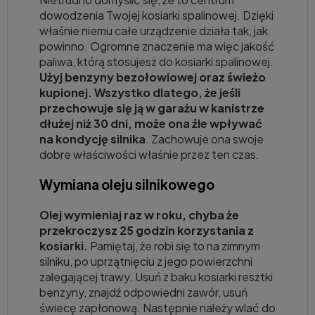
dowodzenia Twojej kosiarki spalinowej. Dzięki
właśnie niemu całe urządzenie działa tak, jak
powinno. Ogromne znaczenie ma więc jakość
paliwa, którą stosujesz do kosiarki spalinowej.
Użyj benzyny bezołowiowej oraz świeżo
kupionej. Wszystko dlatego, że jeśli
przechowuje się ją w garażu w kanistrze
dłużej niż 30 dni, może ona źle wpływać
na kondycję silnika
. Zachowuje ona swoje
dobre właściwości właśnie przez ten czas.
Wymiana oleju silnikowego
Olej wymieniaj raz w roku, chyba że
przekroczysz 25 godzin korzystania z
kosiarki.
Pamiętaj, że robi się to na zimnym
silniku, po uprzątnięciu z jego powierzchni
zalegającej trawy. Usuń z baku kosiarki resztki
benzyny, znajdź odpowiedni zawór, usuń
świecę zapłonową. Następnie należy wlać do