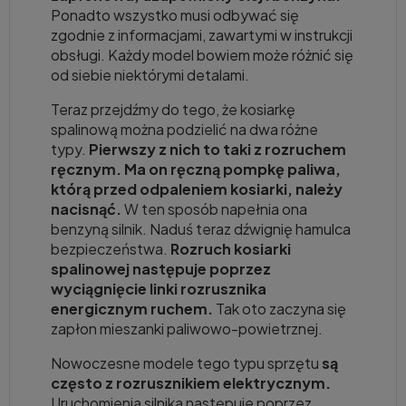
Ponadto wszystko musi odbywać się
zgodnie z informacjami, zawartymi w instrukcji
obsługi. Każdy model bowiem może różnić się
od siebie niektórymi detalami.
Teraz przejdźmy do tego, że kosiarkę
spalinową można podzielić na dwa różne
typy.
Pierwszy z nich to taki z rozruchem
ręcznym. Ma on ręczną pompkę paliwa,
którą przed odpaleniem kosiarki, należy
nacisnąć.
W ten sposób napełnia ona
benzyną silnik. Naduś teraz dźwignię hamulca
bezpieczeństwa.
Rozruch kosiarki
spalinowej następuje poprzez
wyciągnięcie linki rozrusznika
energicznym ruchem.
Tak oto zaczyna się
zapłon mieszanki paliwowo-powietrznej.
Nowoczesne modele tego typu sprzętu
są
często z rozrusznikiem elektrycznym.
Uruchomienia silnika następuje poprzez