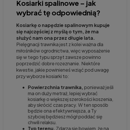
Kosiarki spalinowe – jak
wybrać tę odpowiednią?
Kosiarkę o napędzie spalinowym kupuje
się najczęściej z myślą o tym, że ma
służyć nam ona przez długie lata.
Pielęgnacji trawnika jest z kolei ważna dla
miłośników ogrodnictwa, więc wyposażenie
się w tego typu sprzęt zawsze powinno
poprzedzić dobre rozeznanie. Niektóre
kwestie, jakie powinieneś wziąć pod uwagę
przy wyborze kosiarki to:
Powierzchnia trawnika,
ponieważ jeśli
ma on duży metraż, lepiej wybrać
kosiarkę o większej szerokości koszenia,
aby skrócić czas pracy. W ten sposób
będzie ona efektywniejsza, a Ty
szybciej będziesz mógł poddać się
chwili relaksu.
Typ terenu.
Zdarza się bowiem, że na