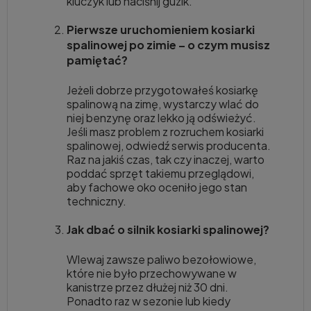
kluczyk lub naciśnij guzik.
Pierwsze uruchomieniem kosiarki
spalinowej po zimie – o czym musisz
pamiętać?
Jeżeli dobrze przygotowałeś kosiarkę
spalinową na zimę, wystarczy wlać do
niej benzynę oraz lekko ją odświeżyć.
Jeśli masz problem z rozruchem kosiarki
spalinowej, odwiedź serwis producenta.
Raz na jakiś czas, tak czy inaczej, warto
poddać sprzęt takiemu przeglądowi,
aby fachowe oko oceniło jego stan
techniczny.
Jak dbać o silnik kosiarki spalinowej?
Wlewaj zawsze paliwo bezołowiowe,
które nie było przechowywane w
kanistrze przez dłużej niż 30 dni.
Ponadto raz w sezonie lub kiedy