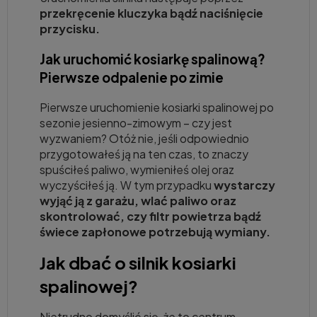
przekręcenie kluczyka bądź naciśnięcie
przycisku.
Jak uruchomić kosiarkę spalinową?
Pierwsze odpalenie po zimie
Pierwsze uruchomienie kosiarki spalinowej po
sezonie jesienno-zimowym – czy jest
wyzwaniem? Otóż nie, jeśli odpowiednio
przygotowałeś ją na ten czas, to znaczy
spuściłeś paliwo, wymieniłeś olej oraz
wyczyściłeś ją. W tym przypadku
wystarczy
wyjąć ją z garażu, wlać paliwo oraz
skontrolować, czy filtr powietrza bądź
świece zapłonowe potrzebują wymiany.
Jak dbać o silnik kosiarki
spalinowej?
Nietrudno domyślić się, że to centrum