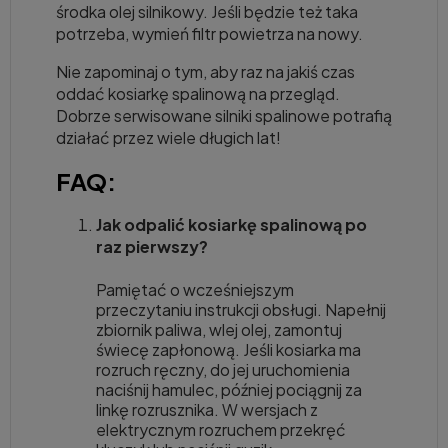
środka olej silnikowy. Jeśli będzie też taka
potrzeba, wymień filtr powietrza na nowy.
Nie zapominaj o tym, aby raz na jakiś czas
oddać kosiarkę spalinową na przegląd.
Dobrze serwisowane silniki spalinowe potrafią
działać przez wiele długich lat!
FAQ:
Jak odpalić kosiarkę spalinową po
raz pierwszy?
Pamiętać o wcześniejszym
przeczytaniu instrukcji obsługi. Napełnij
zbiornik paliwa, wlej olej, zamontuj
świecę zapłonową. Jeśli kosiarka ma
rozruch ręczny, do jej uruchomienia
naciśnij hamulec, później pociągnij za
linkę rozrusznika. W wersjach z
elektrycznym rozruchem przekręć