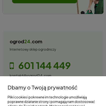
ogrod
24
.com
Internetowy sklep ogrodniczy
601 144 449
kontakt@ogrod24.com
S&Garden Sobota Spółka Jawna
Dbamy o Twoją prywatność
Gorzowska 27, 66-530 Trzebicz
NIP: 2810087034
Pliki cookies i pokrewne im technologie umożliwiają
poprawne działanie strony i pomagają nam dostosować