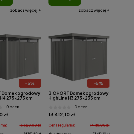
zobacz więcej
zobacz więcej
-
5
%
-
5
%
 Domek ogrodowy
BIOHORT Domek ogrodowy
 H4 275x275 cm
HighLine H3 275x235 cm
0 ocen
0 ocen
0 zł
13 412,10 zł
rna:
15 528,00 zł
Cena regularna:
14 118,00 zł
na:
14 751,60 zł
Najniższa cena:
13 412,10 zł