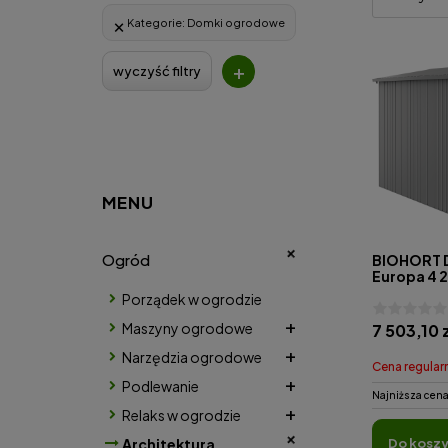
Kategorie:
Domki ogrodowe
+
wyczyść filtry
MENU
Ogród
BIOHORT 
Europa 4 
Porządek w ogrodzie
Maszyny ogrodowe
7 503,10 
Narzędzia ogrodowe
Cena regular
Podlewanie
Najniższa cena
Relaks w ogrodzie
Architektura
do kosz