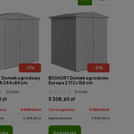
-
5
%
-
5
%
 Domek ogrodowy
BIOHORT Domek ogrodowy
2A 244x84 cm
Europa 2 172x156 cm
0 ocen
0 ocen
 zł
5 308,60 zł
rna:
5 588,00 zł
Cena regularna:
5 588,00 zł
na:
5 308,60 zł
Najniższa cena:
5 308,60 zł
zyka
do koszyka