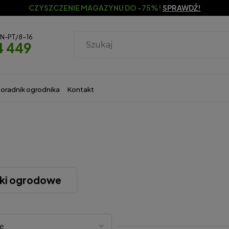
CZYSZCZENIE MAGAZYNU DO -75%!
SPRAWDŹ!
ON-PT/8-16
4 449
oradnik ogrodnika
Kontakt
ki ogrodowe