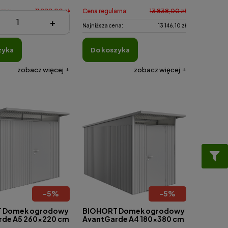
rna:
11 288,00 zł
Cena regularna:
13 838,00 zł
+
na:
10 723,60 zł
Najniższa cena:
13 146,10 zł
zyka
do koszyka
zobacz więcej
zobacz więcej
-
5
%
-
5
%
 Domek ogrodowy
BIOHORT Domek ogrodowy
rde A5 260x220 cm
AvantGarde A4 180x380 cm