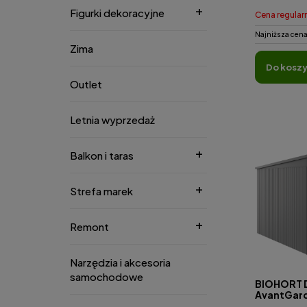
Figurki dekoracyjne
Cena regular
Najniższa cena
Zima
do kosz
Outlet
Letnia wyprzedaż
Balkon i taras
Strefa marek
Remont
Narzędzia i akcesoria
samochodowe
BIOHORT 
AvantGar