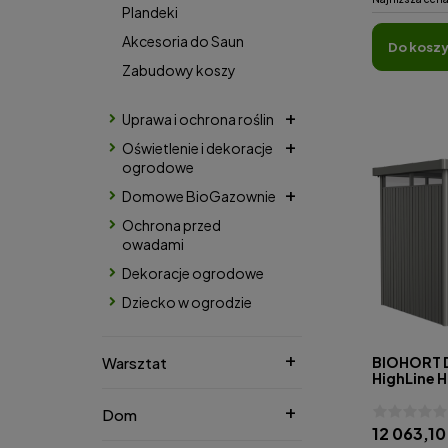
Plandeki
Akcesoria do Saun
do kosz
Zabudowy koszy
Uprawa i ochrona roślin
Oświetlenie i dekoracje
ogrodowe
Domowe BioGazownie
Ochrona przed
owadami
Dekoracje ogrodowe
Dziecko w ogrodzie
Warsztat
BIOHORT 
HighLine 
Dom
12 063,10