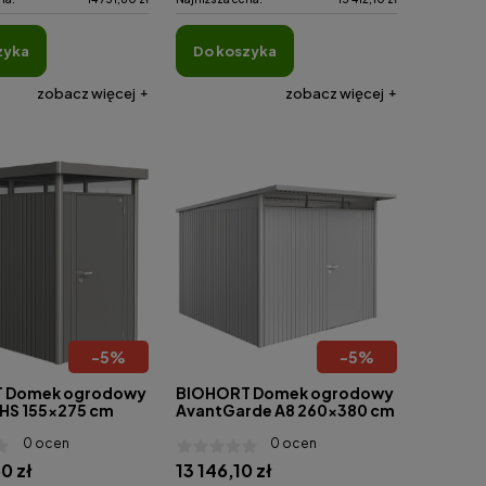
zyka
do koszyka
zobacz więcej
zobacz więcej
-
5
%
-
5
%
 Domek ogrodowy
BIOHORT Domek ogrodowy
 HS 155x275 cm
AvantGarde A8 260x380 cm
0 ocen
0 ocen
0 zł
13 146,10 zł