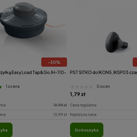
-
30
%
 żyłką Easy Load Tap&Go JH-110-
PST SITKO do IKON5, IKSP03 cza
1 ocena
0 ocen
1,79 zł
rna:
19,98 zł
Cena regularna:
ena:
13,99 zł
Najniższa cena:
zyka
do koszyka