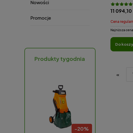
Nowości
11 094,10 
Promocje
Cena regular
Najniższa cena
do kosz
Produkty tygodnia
«
-
58
%
-
20
%