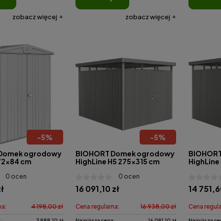
zobacz więcej
zobacz więcej
-
5
%
-
5
%
Domek ogrodowy
BIOHORT Domek ogrodowy
BIOHORT
172x84 cm
HighLine H5 275x315 cm
HighLine
0 ocen
0 ocen
zł
16 091,10 zł
14 751,6
na:
4 198,00 zł
Cena regularna:
16 938,00 zł
Cena regula
:
3 988,10 zł
Najniższa cena:
16 091,10 zł
Najniższa ce