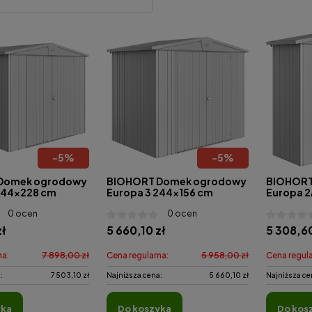
-
5
%
-
5
%
Domek ogrodowy
BIOHORT Domek ogrodowy
BIOHORT
244x228 cm
Europa 3 244x156 cm
Europa 
0 ocen
0 ocen
zł
5 660,10 zł
5 308,60
na:
7 898,00 zł
Cena regularna:
5 958,00 zł
Cena regula
:
7 503,10 zł
Najniższa cena:
5 660,10 zł
Najniższa ce
yka
do koszyka
do kos