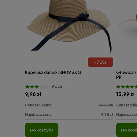
-
75
%
Kapelusz damski SH09 S&G
Głowica z
PP
9 ocen
9,98 zł
13,99 zł
Cena regularna:
39,99 zł
Cena regula
Najniższa cena:
9,98 zł
Najniższa c
do koszyka
do kos