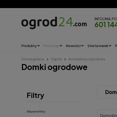
INFOLINIA, P
601 14
Produkty
Promocje
Nowości
Strefa marek
P
Strona główna
Ogród
Architektura ogrodowa
Domki ogrodowe
Dom
Filtry
Aktywne filtry: