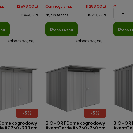
na:
12 698,00 zł
Cena regularna:
11 288,00 zł
Cena regula
-
:
12 063,10 zł
Najniższa cena:
10 723,60 zł
Najniższa ce
yka
do koszyka
do kos
zobacz więcej
zobacz więcej
-
5
%
-
5
%
Domek ogrodowy
BIOHORT Domek ogrodowy
BIOHORT
de A7 260x300 cm
AvantGarde A6 260x260 cm
AvantGa