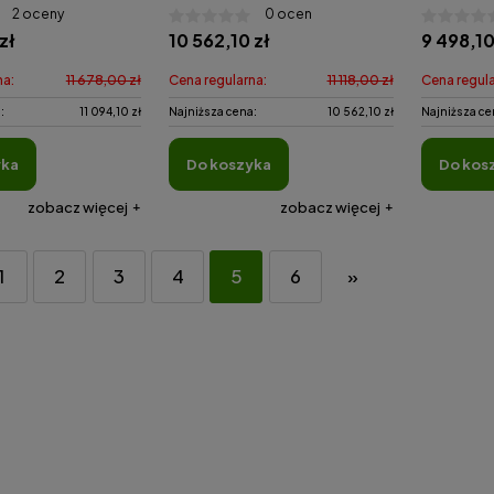
2 oceny
0 ocen
zł
10 562,10 zł
9 498,10
na:
11 678,00 zł
Cena regularna:
11 118,00 zł
Cena regula
:
11 094,10 zł
Najniższa cena:
10 562,10 zł
Najniższa ce
yka
do koszyka
do kos
zobacz więcej
zobacz więcej
1
2
3
4
5
6
»
-
75
%