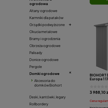
ogrodowa
Altany ogrodowe
Karmniki dla pataków
Grządki podwyższone
Okucia metalowe
Bramy i ogrodzenia
Obrzeża ogrodowe
Palisady
Donice ogrodowe
Pergole
Domki ogrodowe
BIOHORT 
Europa 1 
Akcesoria do
domków Biohort
3 988,10 
Deski, kantówki, legary
Cena regular
Rollbordery
Najniższa cena