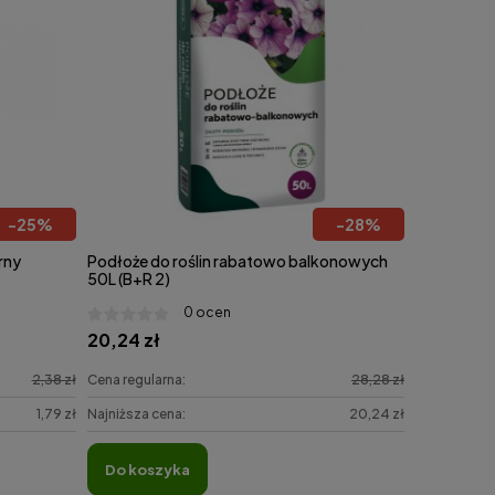
-
25
%
-
28
%
rny
Podłoże do roślin rabatowo balkonowych
50L (B+R 2)
0 ocen
20,24 zł
2,38 zł
Cena regularna:
28,28 zł
1,79 zł
Najniższa cena:
20,24 zł
do koszyka