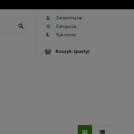
Zarejestruj się
Zaloguj się
Koszyk:
(pusty)