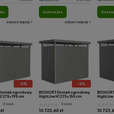
yka
do koszyka
do kos
zobacz więcej
zobacz więcej
-
5
%
-
5
%
Domek ogrodowy
BIOHORT Domek ogrodowy
BIOHORT
H2 275x195 cm
HighLine H1 275x155 cm
HighLine
0 ocen
0 ocen
 zł
10 723,60 zł
10 723,6