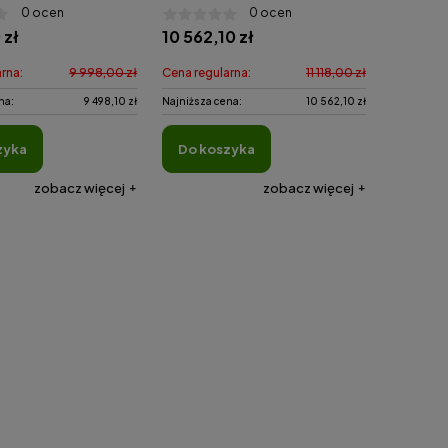
0 ocen
0 ocen
 zł
10 562,10 zł
rna:
9 998,00 zł
Cena regularna:
11 118,00 zł
na:
9 498,10 zł
Najniższa cena:
10 562,10 zł
zyka
do koszyka
zobacz więcej
zobacz więcej