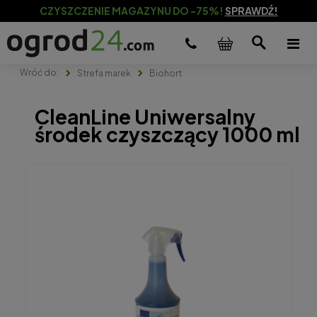
CZYSZCZENIE MAGAZYNU DO -75%!
SPRAWDŹ!
Strefa marek
Biohort
CleanLine Uniwersalny
środek czyszczący 1000 ml