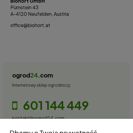
Biohort GmbH
Pürnstein 43
A-4120 Neufelden, Austria
office@biohort.at
ogrod
24
.com
Internetowy sklep ogrodniczy
601 144 449
kontakt@ogrod24.com
S&Garden Sobota Spółka Jawna
Dbamy o Twoją prywatność