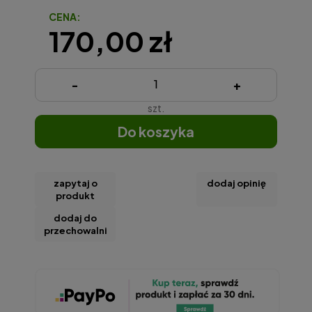
CENA:
170,00 zł
-
+
szt.
do koszyka
zapytaj o
dodaj opinię
produkt
dodaj do
przechowalni