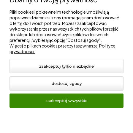
Gorzowska 27, 66-530 Trzebicz
NIP: 2810087034
Pliki cookies i pokrewne im technologie umożliwiają
poprawne działanie strony i pomagają nam dostosować
ofertę do Twoich potrzeb. Możesz zaakceptować
Zakupy
wykorzystanie przez nas wszystkich tych plików i przejść
do sklepu lub dostosować użycie plików do swoich
preferencji, wybierając opcję "Dostosuj zgody".
Informacje
Więcej o plikach cookies przeczytasz w naszej Polityce
prywatności.
Marki
zaakceptuj tylko niezbędne
dostosuj zgody
zaakceptuj wszystkie
© 2026 ogrod24.com. Wszelkie prawa zastrzeżone.
Styl graficzny i aplikacje ShopGadget.pl
Sklep internetowy
Shoper Premium