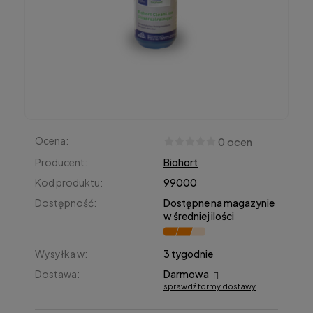
Ocena:
0 ocen
Producent:
Biohort
Kod produktu:
99000
Dostępność:
Dostępne na magazynie
w średniej ilości
Wysyłka w:
3 tygodnie
Dostawa:
Darmowa
sprawdź formy dostawy
Cena nie zawiera ewentualnych kosztów płatności