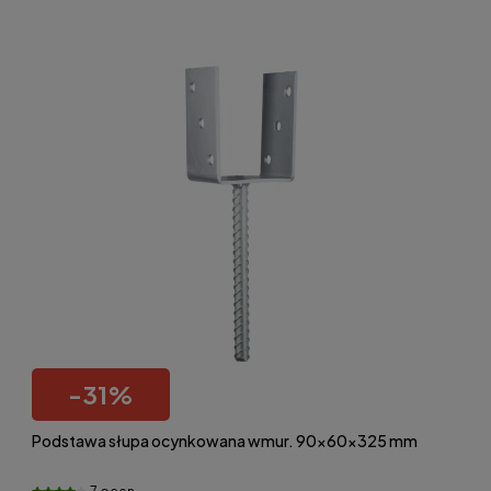
-
31
%
Podstawa słupa ocynkowana wmur. 90x60x325 mm