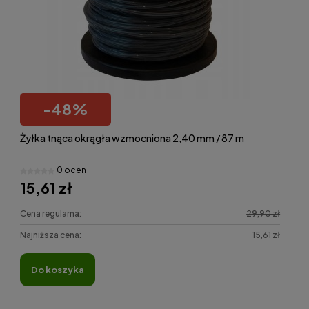
-
48
%
Żyłka tnąca okrągła wzmocniona 2,40 mm / 87 m
0 ocen
15,61 zł
Cena regularna:
29,90 zł
Najniższa cena:
15,61 zł
do koszyka