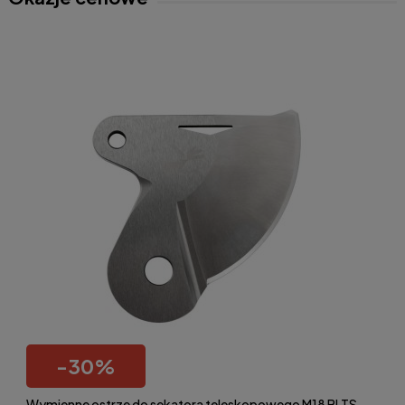
-
30
%
Wymienne ostrze do sekatora teleskopowego M18 BLTS