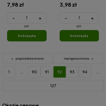
7,98 zł
3,98 zł
-
+
-
+
szt.
szt.
do koszyka
do koszyka
«
»
1
...
90
91
92
93
94
...
127
Okazje cenowe