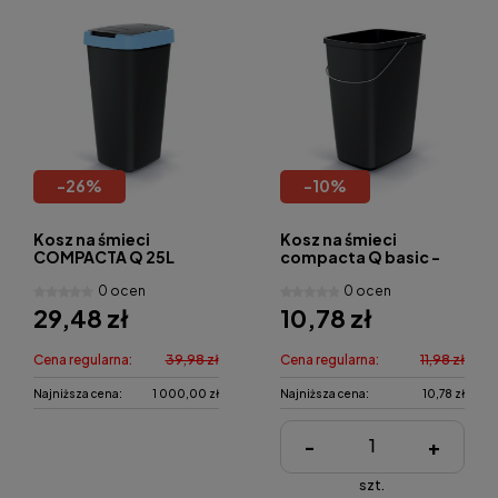
-
26
%
-
10
%
Kosz na śmieci
Kosz na śmieci
COMPACTA Q 25L
compacta Q basic -
black 12L
0 ocen
0 ocen
29,48 zł
10,78 zł
Cena regularna:
39,98 zł
Cena regularna:
11,98 zł
Najniższa cena:
1 000,00 zł
Najniższa cena:
10,78 zł
-
+
szt.