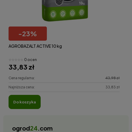
-
23
%
AGROBAZALT ACTIVE 10 kg
0 ocen
33,83 zł
Cena regularna:
43,98 zł
Najniższa cena:
33,83 zł
do koszyka
ogrod
24
.com