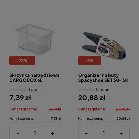
-
23
%
-
5
%
Skrzynka narzędziowa
Organizer na buty
CARGOBOX 6L
Spacyshoe SET 30- 38
0 ocen
0 ocen
7,39 zł
20,88 zł
Cena regularna:
9,58 zł
Cena regularna:
21,98 zł
Najniższa cena:
7,39 zł
Najniższa cena:
20,88 zł
-
+
-
+