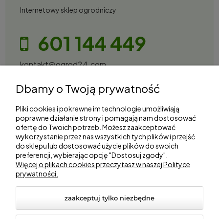
Internetowy sklep ogrodniczy
601 144 449
kontakt@ogrod24.com
S&Garden Sobota Spółka Jawna
Dbamy o Twoją prywatność
Gorzowska 27, 66-530 Trzebicz
NIP: 2810087034
Pliki cookies i pokrewne im technologie umożliwiają
poprawne działanie strony i pomagają nam dostosować
ofertę do Twoich potrzeb. Możesz zaakceptować
Zakupy
wykorzystanie przez nas wszystkich tych plików i przejść
do sklepu lub dostosować użycie plików do swoich
preferencji, wybierając opcję "Dostosuj zgody".
Informacje
Więcej o plikach cookies przeczytasz w naszej Polityce
prywatności.
Marki
zaakceptuj tylko niezbędne