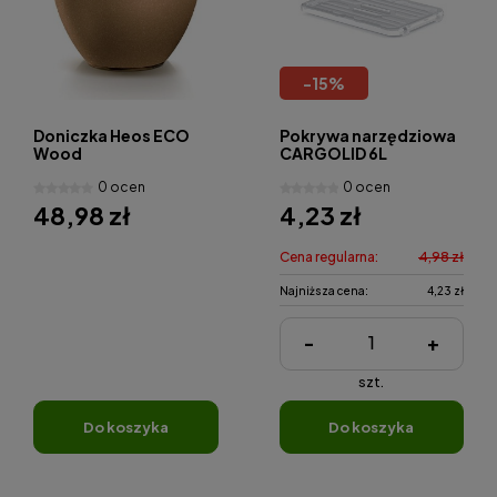
-
15
%
Doniczka Heos ECO
Pokrywa narzędziowa
Wood
CARGOLID 6L
0 ocen
0 ocen
48,98 zł
4,23 zł
Cena regularna:
4,98 zł
Najniższa cena:
4,23 zł
-
+
szt.
do koszyka
do koszyka