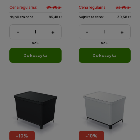
Cena regularna:
89,98 zł
Cena regularna:
33,98 zł
Najniższa cena:
85,48 zł
Najniższa cena:
30,58 zł
-
+
-
+
szt.
szt.
do koszyka
do koszyka
-
10
%
-
10
%