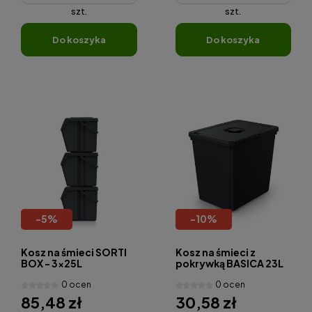
szt.
szt.
do koszyka
do koszyka
-
5
%
-
10
%
Kosz na śmieci SORTI
Kosz na śmieci z
BOX - 3x25L
pokrywką BASICA 23L
0 ocen
0 ocen
85,48 zł
30,58 zł