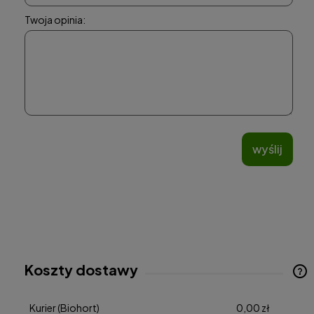
Twoja opinia:
wyślij
Koszty dostawy
Cena nie zawiera ewentualnych kosztów płatności
Kurier
(Biohort)
0,00 zł