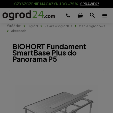
CZYSZCZENIE MAGAZYNU DO -75%!
SPRAWDŹ!
Ogród
Relaks w ogrodzie
Meble ogrodowe
Akcesoria
BIOHORT Fundament
SmartBase Plus do
Panorama P5