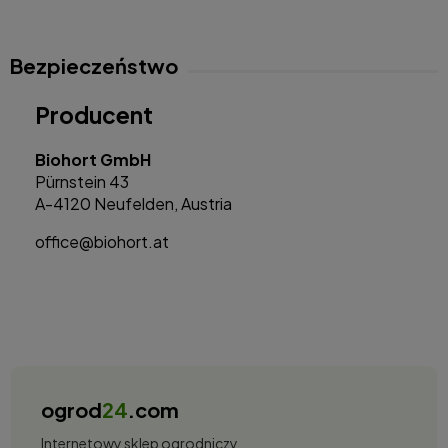
Bezpieczeństwo
Producent
Biohort GmbH
Pürnstein 43
A-4120 Neufelden, Austria
office@biohort.at
ogrod
24
.com
Internetowy sklep ogrodniczy