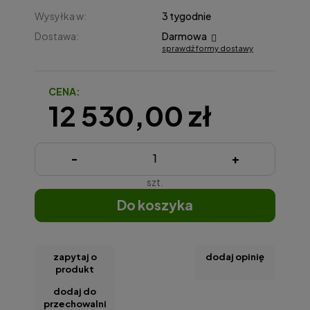
Wysyłka w:
3 tygodnie
Dostawa:
Darmowa
sprawdź formy dostawy
Cena nie zawiera ewentualnych kosztów płatności
CENA:
12 530,00 zł
-
+
szt.
do koszyka
zapytaj o
dodaj opinię
produkt
dodaj do
przechowalni