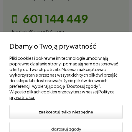
601 144 449
kontakt@ogrod24.com
S&Garden Sobota Spółka Jawna
Dbamy o Twoją prywatność
Gorzowska 27, 66-530 Trzebicz
NIP: 2810087034
Pliki cookies i pokrewne im technologie umożliwiają
poprawne działanie strony i pomagają nam dostosować
ofertę do Twoich potrzeb. Możesz zaakceptować
Zakupy
wykorzystanie przez nas wszystkich tych plików i przejść
do sklepu lub dostosować użycie plików do swoich
Informacje
preferencji, wybierając opcję "Dostosuj zgody".
Więcej o plikach cookies przeczytasz w naszej Polityce
prywatności.
Marki
zaakceptuj tylko niezbędne
dostosuj zgody