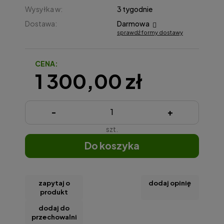
Wysyłka w:
3 tygodnie
Dostawa:
Darmowa
sprawdź formy dostawy
Cena nie zawiera ewentualnych kosztów płatności
CENA:
1 300,00 zł
-
+
szt.
do koszyka
zapytaj o
dodaj opinię
produkt
dodaj do
przechowalni