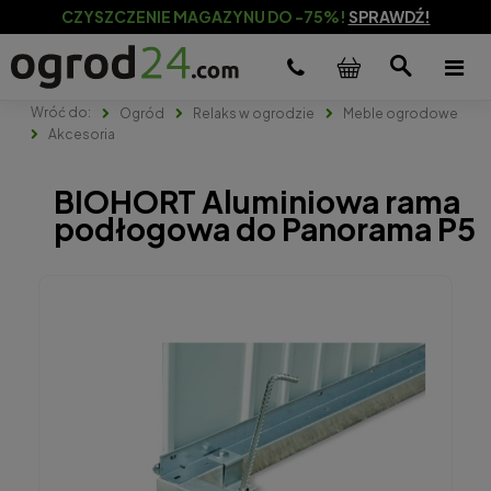
CZYSZCZENIE MAGAZYNU DO -75%!
SPRAWDŹ!
Ogród
Relaks w ogrodzie
Meble ogrodowe
Akcesoria
BIOHORT Aluminiowa rama
podłogowa do Panorama P5