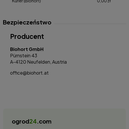
Kurier
(Biohort)
0,00 zł
Bezpieczeństwo
Producent
Biohort GmbH
Pürnstein 43
A-4120 Neufelden, Austria
office@biohort.at
ogrod
24
.com