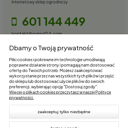
Internetowy sklep ogrodniczy
601 144 449
kontakt@ogrod24.com
S&Garden Sobota Spółka Jawna
Dbamy o Twoją prywatność
Gorzowska 27, 66-530 Trzebicz
NIP: 2810087034
Pliki cookies i pokrewne im technologie umożliwiają
poprawne działanie strony i pomagają nam dostosować
ofertę do Twoich potrzeb. Możesz zaakceptować
Zakupy
wykorzystanie przez nas wszystkich tych plików i przejść
do sklepu lub dostosować użycie plików do swoich
Informacje
preferencji, wybierając opcję "Dostosuj zgody".
Więcej o plikach cookies przeczytasz w naszej Polityce
prywatności.
Marki
zaakceptuj tylko niezbędne