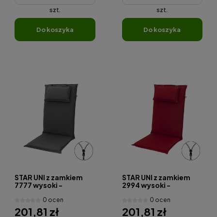
szt.
szt.
do koszyka
do koszyka
STAR UNI z zamkiem
STAR UNI z zamkiem
7777 wysoki -
2994 wysoki -
poduszka na krzesło i
poduszka na krzesło i
0 ocen
0 ocen
fotel z zagł
fotel z zagł
201,81 zł
201,81 zł