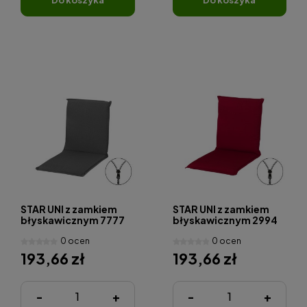
STAR UNI z zamkiem
STAR UNI z zamkiem
błyskawicznym 7777
błyskawicznym 2994
niska - poduszka na
niska - poduszka na
0 ocen
0 ocen
krzesło i fotel
krzesło i fotel
193,66 zł
193,66 zł
-
+
-
+