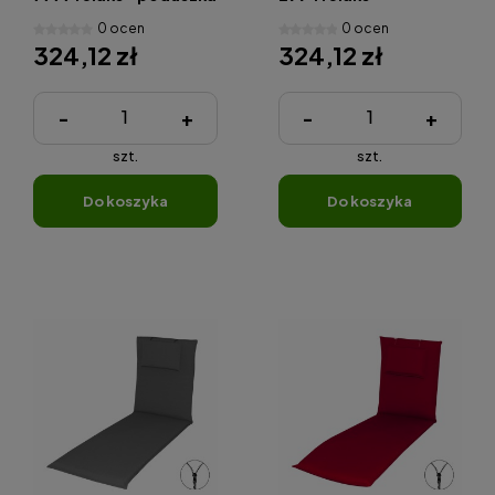
na fotel relaksacyjny z
poduszka na fotel
0 ocen
0 ocen
zagł
relaksacyjny z zagł
324,12 zł
324,12 zł
-
+
-
+
szt.
szt.
do koszyka
do koszyka