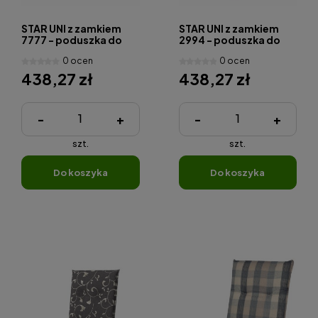
STAR UNI z zamkiem
STAR UNI z zamkiem
7777 - poduszka do
2994 - poduszka do
szezlongu
szezlonga
0 ocen
0 ocen
ogrodowego z zagł
ogrodowego z zagł
438,27 zł
438,27 zł
-
+
-
+
szt.
szt.
do koszyka
do koszyka