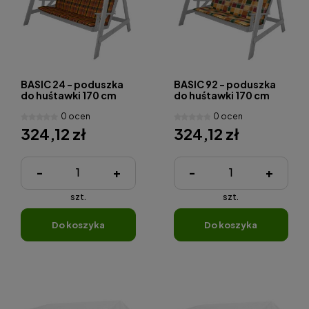
BASIC 24 - poduszka
BASIC 92 - poduszka
do huśtawki 170 cm
do huśtawki 170 cm
0 ocen
0 ocen
324,12 zł
324,12 zł
-
+
-
+
szt.
szt.
do koszyka
do koszyka