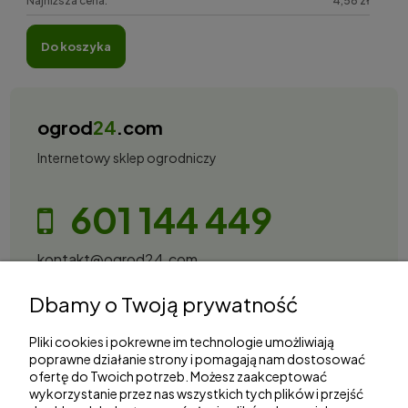
Najniższa cena:
4,56 zł
do koszyka
ogrod
24
.com
Internetowy sklep ogrodniczy
601 144 449
kontakt@ogrod24.com
S&Garden Sobota Spółka Jawna
Dbamy o Twoją prywatność
Gorzowska 27, 66-530 Trzebicz
NIP: 2810087034
Pliki cookies i pokrewne im technologie umożliwiają
poprawne działanie strony i pomagają nam dostosować
ofertę do Twoich potrzeb. Możesz zaakceptować
Zakupy
wykorzystanie przez nas wszystkich tych plików i przejść