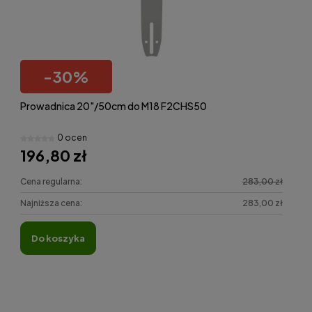
-
30
%
Prowadnica 20"/50cm do M18 F2CHS50
0 ocen
196,80 zł
Cena regularna:
283,00 zł
Najniższa cena:
283,00 zł
do koszyka