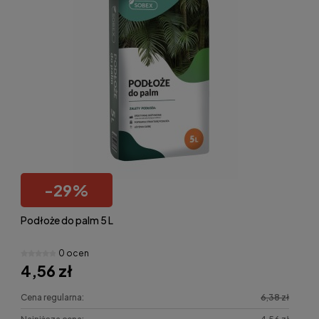
-
29
%
Podłoże do palm 5 L
0 ocen
4,56 zł
Cena regularna:
6,38 zł