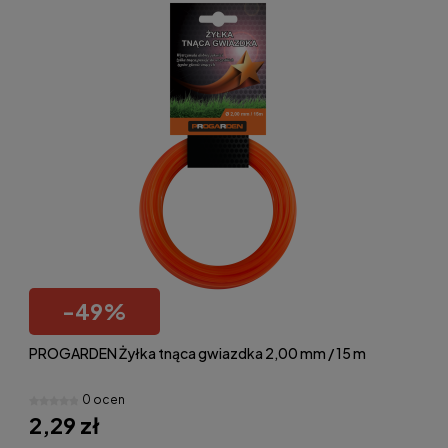
-
49
%
PROGARDEN Żyłka tnąca gwiazdka 2,00 mm / 15 m
0 ocen
2,29 zł