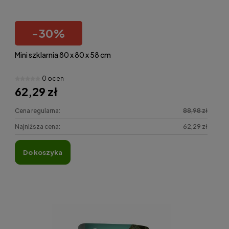
-
30
%
Mini szklarnia 80 x 80 x 58 cm
0 ocen
62,29 zł
Cena regularna:
88,98 zł
Najniższa cena:
62,29 zł
do koszyka