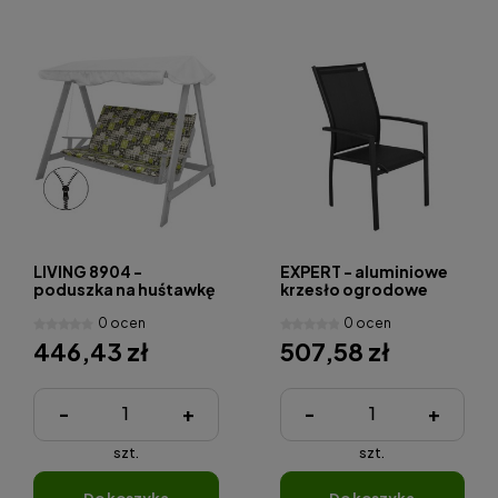
LIVING 8904 -
EXPERT - aluminiowe
poduszka na huśtawkę
krzesło ogrodowe
170 cm
sztaplowane
0 ocen
0 ocen
446,43 zł
507,58 zł
-
+
-
+
szt.
szt.
do koszyka
do koszyka