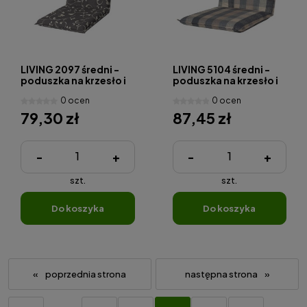
LIVING 2097 średni -
LIVING 5104 średni -
poduszka na krzesło i
poduszka na krzesło i
fotel
fotel
0 ocen
0 ocen
79,30 zł
87,45 zł
-
+
-
+
szt.
szt.
do koszyka
do koszyka
«
»