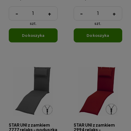
-
+
-
+
szt.
szt.
do koszyka
do koszyka
STAR UNI z zamkiem
STAR UNI z zamkiem
7777 relaks - poduszka
2994 relaks -