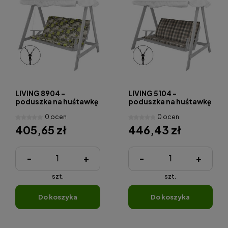
LIVING 8904 -
LIVING 5104 -
poduszka na huśtawkę
poduszka na huśtawkę
150 cm
170 cm
0 ocen
0 ocen
405,65 zł
446,43 zł
-
+
-
+
szt.
szt.
do koszyka
do koszyka