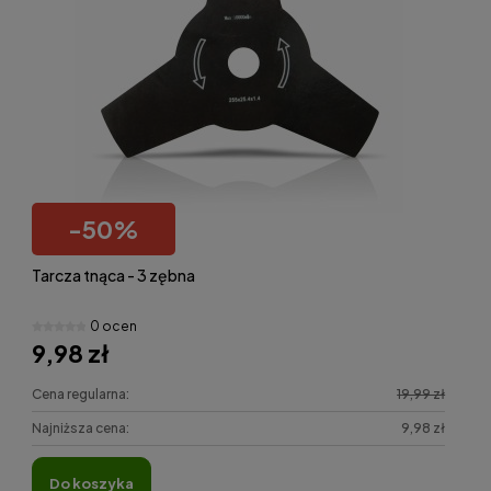
-
50
%
Tarcza tnąca - 3 zębna
0 ocen
9,98 zł
Cena regularna:
19,99 zł
Najniższa cena:
9,98 zł
do koszyka