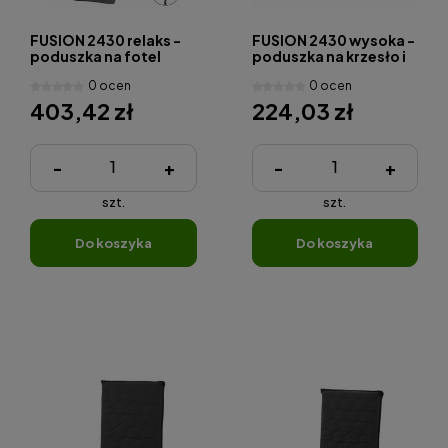
FUSION 2430 relaks -
FUSION 2430 wysoka -
poduszka na fotel
poduszka na krzesło i
relaksacyjny
fotel
0 ocen
0 ocen
403,42 zł
224,03 zł
-
+
-
+
szt.
szt.
do koszyka
do koszyka