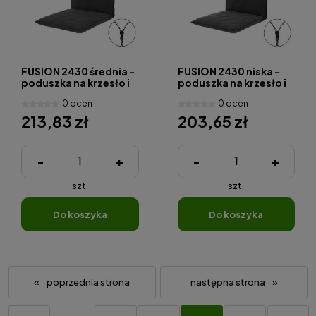
FUSION 2430 średnia -
FUSION 2430 niska -
poduszka na krzesło i
poduszka na krzesło i
fotel
fotel
0 ocen
0 ocen
213,83 zł
203,65 zł
-
+
-
+
szt.
szt.
do koszyka
do koszyka
«
»