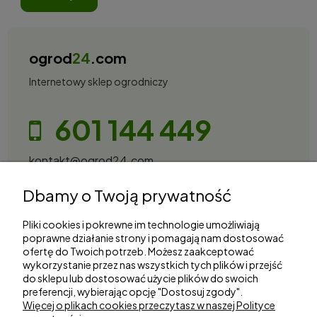
ogrod
24
.com
Internetowy sklep ogrodniczy
601 144 449
kontakt@ogrod24.com
S&Garden Sobota Spółka Jawna
Dbamy o Twoją prywatność
Gorzowska 27, 66-530 Trzebicz
NIP: 2810087034
Pliki cookies i pokrewne im technologie umożliwiają
poprawne działanie strony i pomagają nam dostosować
ofertę do Twoich potrzeb. Możesz zaakceptować
Zakupy
wykorzystanie przez nas wszystkich tych plików i przejść
do sklepu lub dostosować użycie plików do swoich
preferencji, wybierając opcję "Dostosuj zgody".
Informacje
Więcej o plikach cookies przeczytasz w naszej Polityce