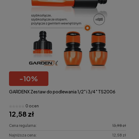
-
10
%
GARDENX Zestaw do podlewania 1/2" i 3/4" TS2006
0 ocen
12,58 zł
Cena regularna:
13,98 zł
Najniższa cena:
12,58 zł