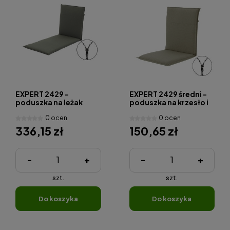
EXPERT 2429 -
EXPERT 2429 średni -
poduszka na leżak
poduszka na krzesło i
ogrodowy
fotel
0 ocen
0 ocen
336,15 zł
150,65 zł
-
+
-
+
szt.
szt.
do koszyka
do koszyka