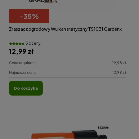
-
35
%
Zraszacz ogrodowy Wulkan statyczny TS1031 Gardenx
3 oceny
12,99 zł
Cena regularna:
19,98 zł
Najniższa cena:
12,99 zł
do koszyka