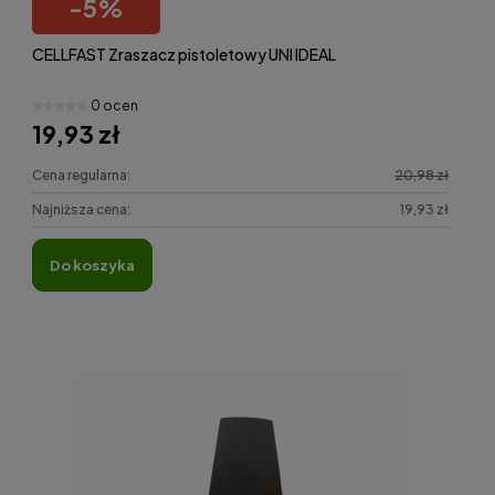
-
5
%
CELLFAST Zraszacz pistoletowy UNI IDEAL
0 ocen
19,93 zł
Cena regularna:
20,98 zł
Najniższa cena:
19,93 zł
do koszyka