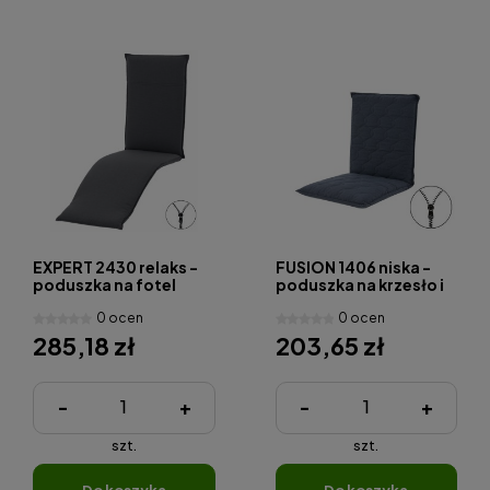
EXPERT 2430 relaks -
FUSION 1406 niska -
poduszka na fotel
poduszka na krzesło i
relaksacyjny
fotel
0 ocen
0 ocen
285,18 zł
203,65 zł
-
+
-
+
szt.
szt.
do koszyka
do koszyka