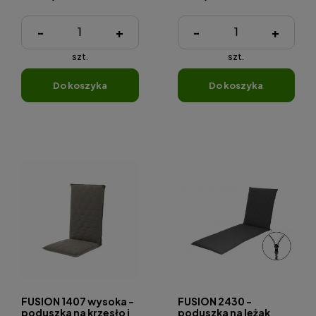
-
+
-
+
szt.
szt.
do koszyka
do koszyka
FUSION 1407 wysoka -
FUSION 2430 -
poduszka na krzesło i
poduszka na leżak