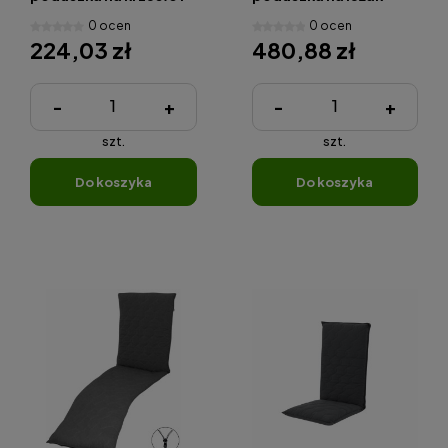
fotel
ogrodowy
0 ocen
0 ocen
224,03 zł
480,88 zł
-
+
-
+
szt.
szt.
do koszyka
do koszyka