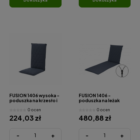
FUSION 1406 wysoka -
FUSION 1406 -
poduszka na krzesło i
poduszka na leżak
fotel
ogrodowy
0 ocen
0 ocen
224,03 zł
480,88 zł
-
+
-
+