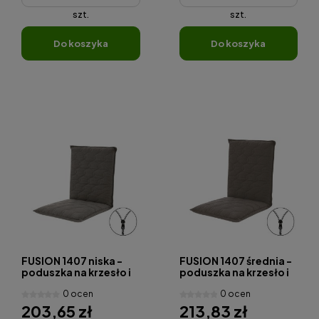
szt.
szt.
do koszyka
do koszyka
FUSION 1407 niska -
FUSION 1407 średnia -
poduszka na krzesło i
poduszka na krzesło i
fotel
fotel
0 ocen
0 ocen
203,65 zł
213,83 zł