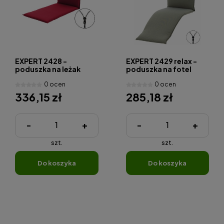
EXPERT 2428 -
EXPERT 2429 relax -
poduszka na leżak
poduszka na fotel
ogrodowy
relaksacyjny
0 ocen
0 ocen
336,15 zł
285,18 zł
-
+
-
+
szt.
szt.
do koszyka
do koszyka