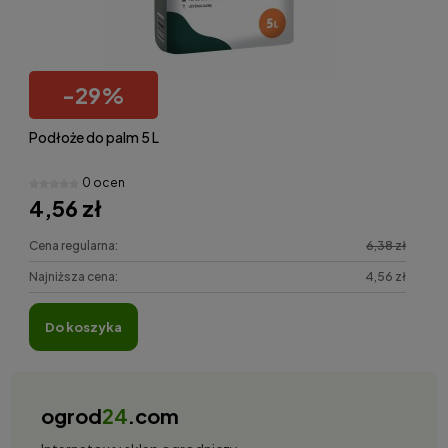
-
29
%
Podłoże do palm 5 L
0 ocen
4,56 zł
Cena regularna:
6,38 zł
Najniższa cena:
4,56 zł
do koszyka
ogrod
24
.com