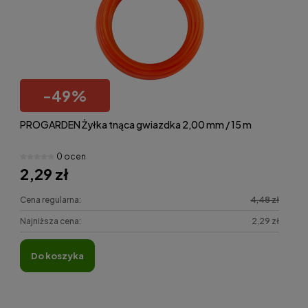
-
49
%
PROGARDEN Żyłka tnąca gwiazdka 2,00 mm / 15 m
0 ocen
2,29 zł
Cena regularna:
4,48 zł
Najniższa cena:
2,29 zł
do koszyka