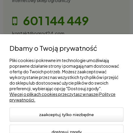
Internetowy sklep ogrodniczy
601 144 449
kontakt@ogrod24.com
S&Garden Sobota Spółka Jawna
Dbamy o Twoją prywatność
Gorzowska 27, 66-530 Trzebicz
NIP: 2810087034
Pliki cookies i pokrewne im technologie umożliwiają
poprawne działanie strony i pomagają nam dostosować
ofertę do Twoich potrzeb. Możesz zaakceptować
Zakupy
wykorzystanie przez nas wszystkich tych plików i przejść
do sklepu lub dostosować użycie plików do swoich
preferencji, wybierając opcję "Dostosuj zgody".
Informacje
Więcej o plikach cookies przeczytasz w naszej Polityce
prywatności.
Marki
zaakceptuj tylko niezbędne
dostosuj zgody