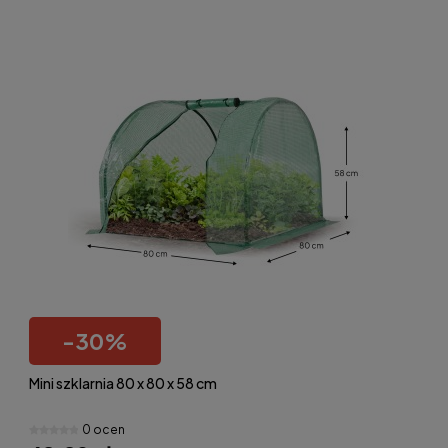
-
30
%
Mini szklarnia 80 x 80 x 58 cm
0 ocen