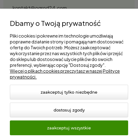
kontakt@ogrod24.com
S&Garden Sobota Spółka Jawna
Dbamy o Twoją prywatność
Gorzowska 27, 66-530 Trzebicz
NIP: 2810087034
Pliki cookies i pokrewne im technologie umożliwiają
poprawne działanie strony i pomagają nam dostosować
ofertę do Twoich potrzeb. Możesz zaakceptować
Zakupy
wykorzystanie przez nas wszystkich tych plików i przejść
do sklepu lub dostosować użycie plików do swoich
preferencji, wybierając opcję "Dostosuj zgody".
Informacje
Więcej o plikach cookies przeczytasz w naszej Polityce
prywatności.
Marki
zaakceptuj tylko niezbędne
dostosuj zgody
zaakceptuj wszystkie
© 2026 ogrod24.com. Wszelkie prawa zastrzeżone.