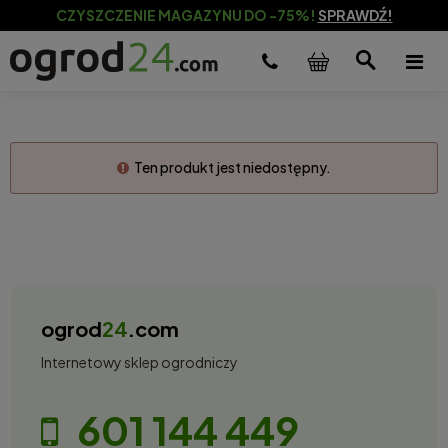
CZYSZCZENIE MAGAZYNU DO -75%!
SPRAWDŹ!
Ten produkt jest niedostępny.
ogrod
24
.com
Internetowy sklep ogrodniczy
601 144 449