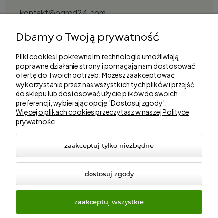
kontakt@ogrod24.com
S&Garden Sobota Spółka Jawna
Dbamy o Twoją prywatność
Gorzowska 27, 66-530 Trzebicz
NIP: 2810087034
Pliki cookies i pokrewne im technologie umożliwiają
poprawne działanie strony i pomagają nam dostosować
ofertę do Twoich potrzeb. Możesz zaakceptować
Zakupy
wykorzystanie przez nas wszystkich tych plików i przejść
do sklepu lub dostosować użycie plików do swoich
preferencji, wybierając opcję "Dostosuj zgody".
Informacje
Więcej o plikach cookies przeczytasz w naszej Polityce
prywatności.
Marki
zaakceptuj tylko niezbędne
dostosuj zgody
zaakceptuj wszystkie
© 2026 ogrod24.com. Wszelkie prawa zastrzeżone.