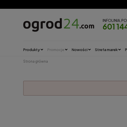
INFOLINIA, P
601 14
Produkty
Promocje
Nowości
Strefa marek
P
Strona główna