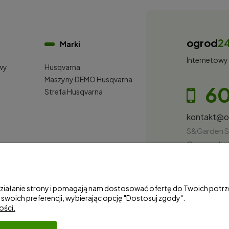
ogrod
2
Marki
Internetowy
wy
Husqvarna
i
Maszyny DEMO Husqvarna
60
Strefa Husqvarna
kontakt@
S&Garden S
Gorzowska 
NIP: 28100
 działanie strony i pomagają nam dostosować ofertę do Twoich pot
 swoich preferencji, wybierając opcję "Dostosuj zgody".
ości.