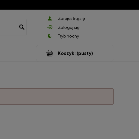
Zarejestruj się
Zaloguj się
Koszyk:
(pusty)