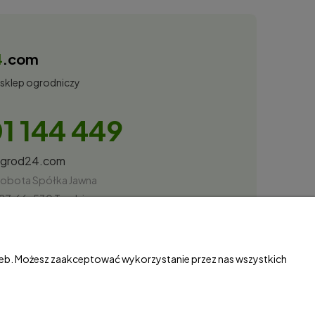
4
.com
 sklep ogrodniczy
1 144 449
ogrod24.com
obota Spółka Jawna
27, 66-530 Trzebicz
87034
rzeb. Możesz zaakceptować wykorzystanie przez nas wszystkich