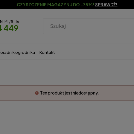
CZYSZCZENIE MAGAZYNU DO -75%!
SPRAWDŹ!
ON-PT/8-16
4 449
oradnik ogrodnika
Kontakt
Ten produkt jest niedostępny.