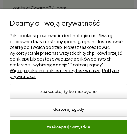
kontakt@ogrod24.com
S&Garden Sobota Spółka Jawna
Dbamy o Twoją prywatność
Gorzowska 27, 66-530 Trzebicz
NIP: 2810087034
Pliki cookies i pokrewne im technologie umożliwiają
poprawne działanie strony i pomagają nam dostosować
ofertę do Twoich potrzeb. Możesz zaakceptować
Zakupy
wykorzystanie przez nas wszystkich tych plików i przejść
do sklepu lub dostosować użycie plików do swoich
preferencji, wybierając opcję "Dostosuj zgody".
Informacje
Więcej o plikach cookies przeczytasz w naszej Polityce
prywatności.
Marki
zaakceptuj tylko niezbędne
dostosuj zgody
zaakceptuj wszystkie
© 2026 ogrod24.com. Wszelkie prawa zastrzeżone.