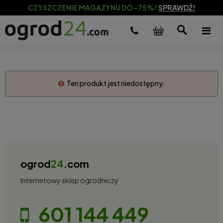
CZYSZCZENIE MAGAZYNU DO -75%!
SPRAWDŹ!
Ten produkt jest niedostępny.
ogrod
24
.com
Internetowy sklep ogrodniczy
601 144 449