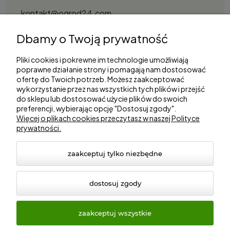
kontakt@ogrod24.com
S&Garden Sobota Spółka Jawna
Dbamy o Twoją prywatność
Gorzowska 27, 66-530 Trzebicz
NIP: 2810087034
Pliki cookies i pokrewne im technologie umożliwiają
poprawne działanie strony i pomagają nam dostosować
ofertę do Twoich potrzeb. Możesz zaakceptować
Zakupy
wykorzystanie przez nas wszystkich tych plików i przejść
do sklepu lub dostosować użycie plików do swoich
preferencji, wybierając opcję "Dostosuj zgody".
Informacje
Więcej o plikach cookies przeczytasz w naszej Polityce
prywatności.
Marki
zaakceptuj tylko niezbędne
dostosuj zgody
zaakceptuj wszystkie
© 2026 ogrod24.com. Wszelkie prawa zastrzeżone.