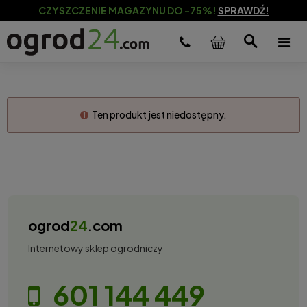
CZYSZCZENIE MAGAZYNU DO -75%!
SPRAWDŹ!
Ten produkt jest niedostępny.
ogrod
24
.com
Internetowy sklep ogrodniczy
601 144 449