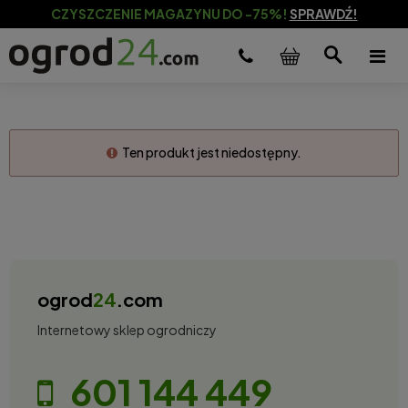
CZYSZCZENIE MAGAZYNU DO -75%!
SPRAWDŹ!
Ten produkt jest niedostępny.
ogrod
24
.com
Internetowy sklep ogrodniczy
601 144 449