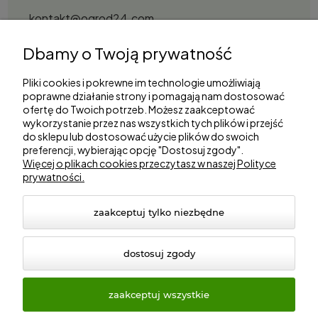
kontakt@ogrod24.com
S&Garden Sobota Spółka Jawna
Dbamy o Twoją prywatność
Gorzowska 27, 66-530 Trzebicz
NIP: 2810087034
Pliki cookies i pokrewne im technologie umożliwiają
poprawne działanie strony i pomagają nam dostosować
ofertę do Twoich potrzeb. Możesz zaakceptować
Zakupy
wykorzystanie przez nas wszystkich tych plików i przejść
do sklepu lub dostosować użycie plików do swoich
preferencji, wybierając opcję "Dostosuj zgody".
Informacje
Więcej o plikach cookies przeczytasz w naszej Polityce
prywatności.
Marki
zaakceptuj tylko niezbędne
dostosuj zgody
zaakceptuj wszystkie
© 2026 ogrod24.com. Wszelkie prawa zastrzeżone.