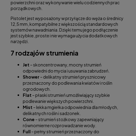
powierzchni oraz wykonywanie wielu codziennych prac
porządkowych.
Pistolet jest wyposażony w przyłącze do węża o średnicy
12,5 mm, kompatybilne z większością standardowych
systemów nawadniania. Dzięki temu jego podłączenie
jest szybkie, proste i nie wymaga użycia dodatkowych
narzędzi.
7 rodzajów strumienia
Jet
– skoncentrowany, mocny strumień
odpowiedni do mycia i usuwania zabrudzeń.
Shower
– delikatny strumień prysznicowy
przeznaczony do podlewania kwiatów i roślin
ogrodowych.
Flat
– płaski strumień umożliwiający szybkie
podlewanie większych powierzchni.
Mist
– lekka mgiełka odpowiednia dla młodych,
delikatnych roślin i sadzonek.
Cone
– strumień stożkowy zapewniający
równomierne rozprowadzanie wody.
Full
– pełny strumień przeznaczony do