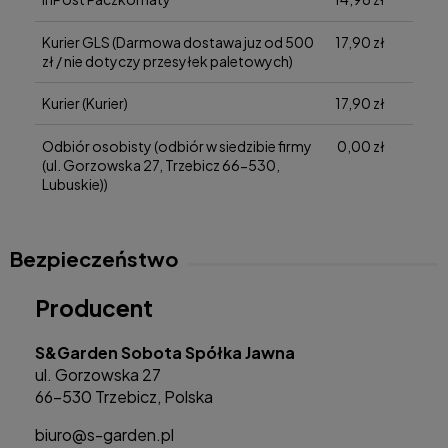
Kurier GLS
(Darmowa dostawa juz od 500
17,90 zł
zł / nie dotyczy przesyłek paletowych)
Kurier
(Kurier)
17,90 zł
Odbiór osobisty
(odbiór w siedzibie firmy
0,00 zł
(ul. Gorzowska 27, Trzebicz 66-530,
Lubuskie))
Bezpieczeństwo
Producent
S&Garden Sobota Spółka Jawna
ul. Gorzowska 27
66-530 Trzebicz, Polska
biuro@s-garden.pl