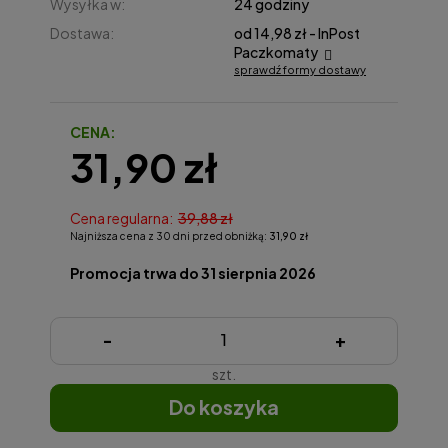
Wysyłka w:
24 godziny
Dostawa:
od 14,98 zł
- InPost
Paczkomaty
sprawdź formy dostawy
Cena nie zawiera ewentualnych kosztów płatności
CENA:
31,90 zł
Cena regularna:
39,88 zł
Najniższa cena z 30 dni przed obniżką:
31,90 zł
Promocja trwa do 31 sierpnia 2026
-
+
szt.
do koszyka