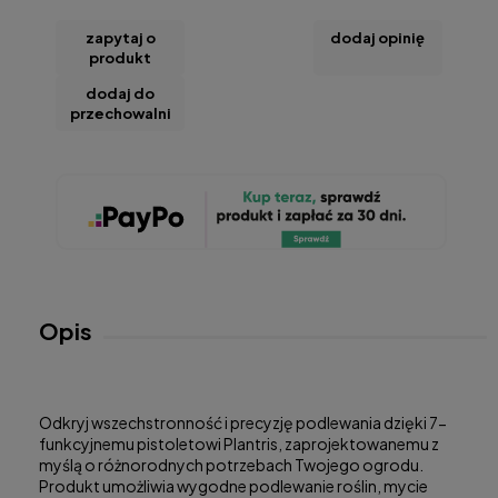
zapytaj o
dodaj opinię
produkt
dodaj do
przechowalni
Opis
Odkryj wszechstronność i precyzję podlewania dzięki 7-
funkcyjnemu pistoletowi Plantris, zaprojektowanemu z
myślą o różnorodnych potrzebach Twojego ogrodu.
Produkt umożliwia wygodne podlewanie roślin, mycie