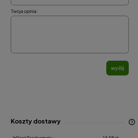
Twoja opinia:
wyślij
Koszty dostawy
Cena nie zawiera ewentualnych kosztów płatności
InPost Paczkomaty
14,98 zł