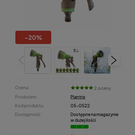
-
20
%
Ocena:
2 oceny
Producent:
Plantris
Kod produktu:
05-0522
Dostępność:
Dostępne na magazynie
w dużej ilości