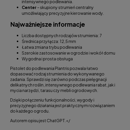
intensywnego podlewania.
Center
– skupiony strumień centralny
umożliwiający precyzyjne kierowanie wody.
Najważniejsze informacje
Liczba dostępnych rodzajów strumienia: 7
Średnica przyłącza: 12,5 mm
Łatwa zmiana trybu podlewania
Szerokie zastosowanie w ogrodzie i wokół domu
Wygodna i prosta obsługa
Pistolet do podlewania Plantris pozwala łatwo
dopasować rodzaj strumienia do wykonywanego
zadania. Sprawdzi się zarówno podczas pielęgnacji
delikatnych roślin, intensywnego podlewania rabat, jak i
mycia narzędzi, tarasu czy mebli ogrodowych.
Dzięki połączeniu funkcjonalności, wygody i
precyzyjnego działania jest praktycznym rozwiązaniem
do każdego ogrodu.
Autorem opisu jest ChatGPT.
</