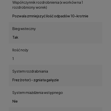
Współczynnik rozdrobnienia (x worków na 1
rozdrobniony worek)
Pozwala zmniejszyć ilość odpadów 10-krotnie
Bieg wsteczny
Tak
Ilość noży
1
System rozdrabniania
Frez (rotor) - zgniata gałęzie
System miażdżenia wstępnego
Nie