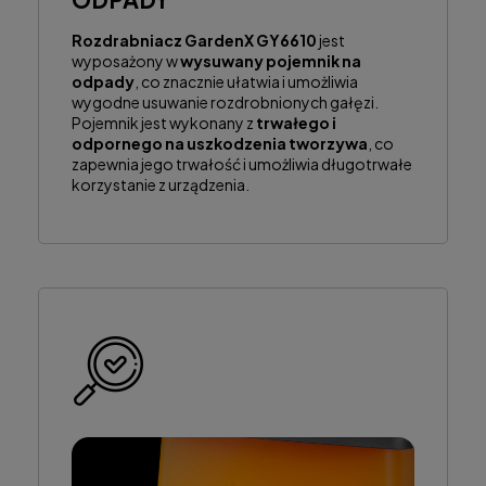
Rozdrabniacz GardenX GY6610
jest
wyposażony w
wysuwany pojemnik na
odpady
, co znacznie ułatwia i umożliwia
wygodne usuwanie rozdrobnionych gałęzi.
Pojemnik jest wykonany z
trwałego i
odpornego na uszkodzenia tworzywa
, co
zapewnia jego trwałość i umożliwia długotrwałe
korzystanie z urządzenia.