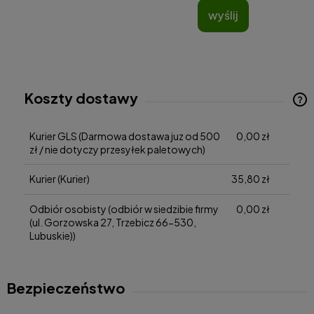
wyślij
Koszty dostawy
Cena nie zawiera ewentualnych kosztów płatności
Kurier GLS
(Darmowa dostawa juz od 500
0,00 zł
zł / nie dotyczy przesyłek paletowych)
Kurier
(Kurier)
35,80 zł
Odbiór osobisty
(odbiór w siedzibie firmy
0,00 zł
(ul. Gorzowska 27, Trzebicz 66-530,
Lubuskie))
Bezpieczeństwo