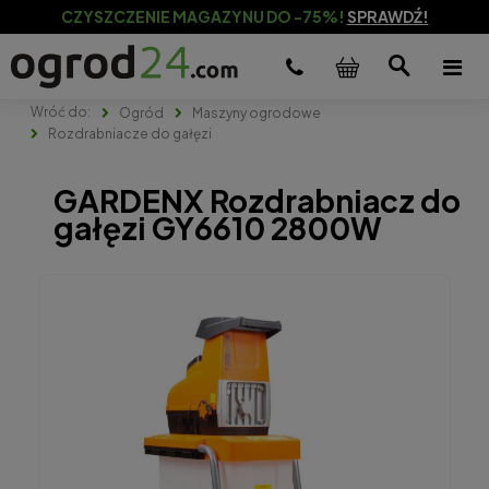
CZYSZCZENIE MAGAZYNU DO -75%!
SPRAWDŹ!
Ogród
Maszyny ogrodowe
Rozdrabniacze do gałęzi
GARDENX Rozdrabniacz do
gałęzi GY6610 2800W