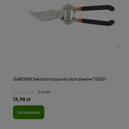
GARDENX Sekator nożycowy do krzewów TG021
0 ocen
13,98 zł
do koszyka