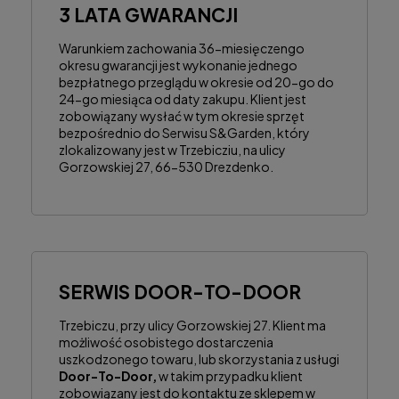
3 LATA GWARANCJI
Warunkiem zachowania 36-miesięczengo
okresu gwarancji jest wykonanie jednego
bezpłatnego przeglądu w okresie od 20-go do
24-go miesiąca od daty zakupu. Klient jest
zobowiązany wysłać w tym okresie sprzęt
bezpośrednio do Serwisu S&Garden, który
zlokalizowany jest w Trzebicziu, na ulicy
Gorzowskiej 27, 66-530 Drezdenko.
SERWIS DOOR-TO-DOOR
Trzebiczu, przy ulicy Gorzowskiej 27. Klient ma
możliwość osobistego dostarczenia
uszkodzonego towaru, lub skorzystania z usługi
Door-To-Door,
w takim przypadku klient
zobowiązany jest do kontaktu ze sklepem w