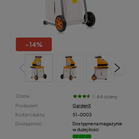
-
14
%
Ocena:
64 oceny
Producent:
GardenX
Kod produktu:
51-0003
Dostępność:
Dostępne na magazynie
w dużej ilości