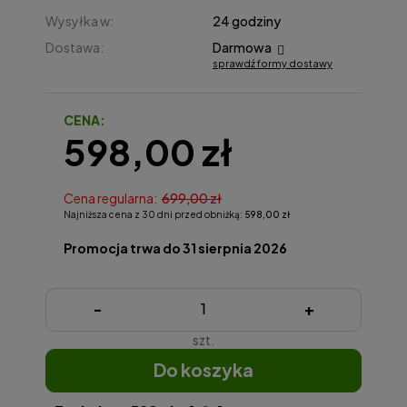
Wysyłka w:
24 godziny
Dostawa:
Darmowa
sprawdź formy dostawy
Cena nie zawiera ewentualnych kosztów płatności
CENA:
598,00 zł
Cena regularna:
699,00 zł
Najniższa cena z 30 dni przed obniżką:
598,00 zł
Promocja trwa do 31 sierpnia 2026
-
+
szt.
do koszyka