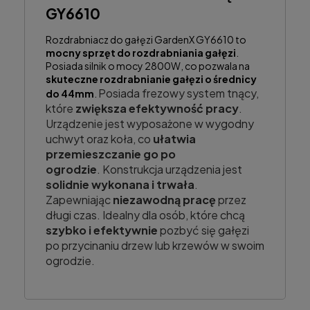
GY6610
Rozdrabniacz do gałęzi GardenX GY6610 to
mocny sprzęt do rozdrabniania gałęzi
.
Posiada silnik o mocy 2800W, co pozwala na
skuteczne rozdrabnianie gałęzi o średnicy
Posiada frezowy system tnący,
do 44mm
.
które
zwiększa efektywność pracy
.
Urządzenie jest wyposażone w wygodny
uchwyt oraz koła, co
ułatwia
przemieszczanie go po
ogrodzie
.
Konstrukcja urządzenia jest
solidnie wykonana i trwała
.
Zapewniając
niezawodną pracę
przez
długi czas.
Idealny dla osób, które chcą
szybko i efektywnie
pozbyć się gałęzi
po przycinaniu drzew lub krzewów w swoim
ogrodzie.