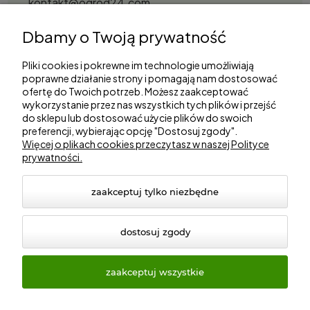
kontakt@ogrod24.com
S&Garden Sobota Spółka Jawna
Dbamy o Twoją prywatność
Gorzowska 27, 66-530 Trzebicz
NIP: 2810087034
Pliki cookies i pokrewne im technologie umożliwiają
poprawne działanie strony i pomagają nam dostosować
ofertę do Twoich potrzeb. Możesz zaakceptować
Zakupy
wykorzystanie przez nas wszystkich tych plików i przejść
do sklepu lub dostosować użycie plików do swoich
Informacje
preferencji, wybierając opcję "Dostosuj zgody".
Więcej o plikach cookies przeczytasz w naszej Polityce
prywatności.
Marki
zaakceptuj tylko niezbędne
dostosuj zgody
zaakceptuj wszystkie
© 2026 ogrod24.com. Wszelkie prawa zastrzeżone.
Styl graficzny i aplikacje ShopGadget.pl
Sklep internetowy
Shoper Premium