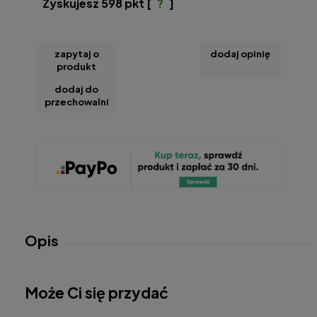
Zyskujesz
598
pkt [
?
]
zapytaj o
dodaj opinię
produkt
dodaj do
przechowalni
Opis
Może Ci się przydać