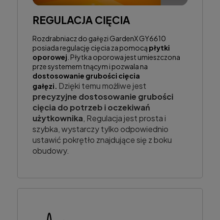
REGULACJA CIĘCIA
Rozdrabniacz do gałęzi GardenX GY6610
posiada regulację cięcia za pomocą
płytki
oporowej
. Płytka oporowa jest umieszczona
prze systemem tnącym i pozwala na
dostosowanie grubości cięcia
Dzięki temu możliwe jest
gałęzi.
precyzyjne dostosowanie grubości
cięcia do potrzeb i oczekiwań
użytkownika
, Regulacja jest prosta i
szybka, wystarczy tylko odpowiednio
ustawić pokrętło znajdujące się z boku
obudowy.