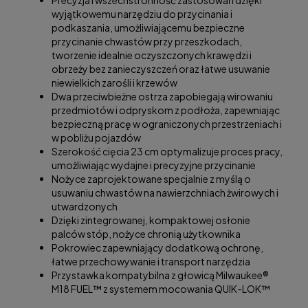
wyjątkowemu narzędziu do przycinania i
podkaszania, umożliwiającemu bezpieczne
przycinanie chwastów przy przeszkodach,
tworzenie idealnie oczyszczonych krawędzi i
obrzeży bez zanieczyszczeń oraz łatwe usuwanie
niewielkich zarośli i krzewów
Dwa przeciwbieżne ostrza zapobiegają wirowaniu
przedmiotów i odpryskom z podłoża, zapewniając
bezpieczną pracę w ograniczonych przestrzeniach i
w pobliżu pojazdów
Szerokość cięcia 23 cm optymalizuje proces pracy,
umożliwiając wydajne i precyzyjne przycinanie
Nożyce zaprojektowane specjalnie z myślą o
usuwaniu chwastów na nawierzchniach żwirowych i
utwardzonych
Dzięki zintegrowanej, kompaktowej osłonie
palców stóp, nożyce chronią użytkownika
Pokrowiec zapewniający dodatkową ochronę,
łatwe przechowywanie i transport narzędzia
Przystawka kompatybilna z głowicą Milwaukee®
M18 FUEL™ z systemem mocowania QUIK-LOK™