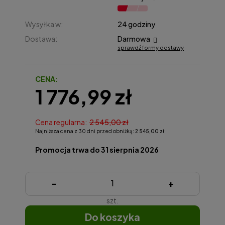
Wysyłka w:
24 godziny
Dostawa:
Darmowa
sprawdź formy dostawy
Cena nie zawiera ewentualnych kosztów płatności
CENA:
1 776,99 zł
Cena regularna:
2 545,00 zł
Najniższa cena z 30 dni przed obniżką:
2 545,00 zł
Promocja trwa do 31 sierpnia 2026
-
+
szt.
do koszyka