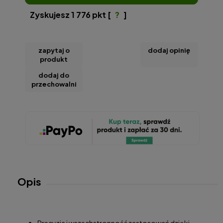
Zyskujesz
1 776
pkt [
?
]
zapytaj o
dodaj opinię
produkt
dodaj do
przechowalni
Opis
Precyzja i wszechstronność zastosowań dzięki