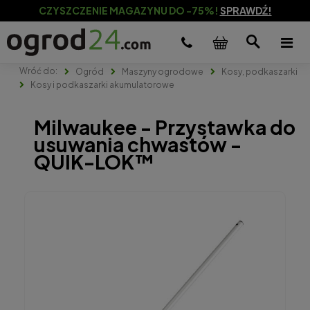
CZYSZCZENIE MAGAZYNU DO -75%!
SPRAWDŹ!
Ogród
Maszyny ogrodowe
Kosy, podkaszarki
Kosy i podkaszarki akumulatorowe
Milwaukee - Przystawka do
usuwania chwastów -
QUIK-LOK™