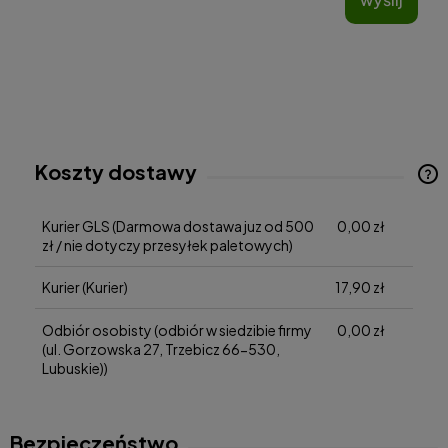
Koszty dostawy
Cena nie zawiera ewentualnych kosztów płatności
Kurier GLS
(Darmowa dostawa juz od 500
0,00 zł
zł / nie dotyczy przesyłek paletowych)
Kurier
(Kurier)
17,90 zł
Odbiór osobisty
(odbiór w siedzibie firmy
0,00 zł
(ul. Gorzowska 27, Trzebicz 66-530,
Lubuskie))
Bezpieczeństwo