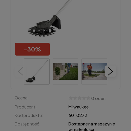
-
30
%
Ocena:
0 ocen
Producent:
Milwaukee
Kod produktu:
60-0272
Dostępność:
Dostępne na magazynie
w małej ilości