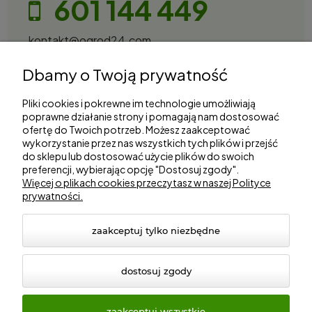
601 144 449
kontakt@ogrod24.com
S&Garden Sobota Spółka Jawna
Dbamy o Twoją prywatność
Gorzowska 27, 66-530 Trzebicz
NIP: 2810087034
Pliki cookies i pokrewne im technologie umożliwiają
poprawne działanie strony i pomagają nam dostosować
ofertę do Twoich potrzeb. Możesz zaakceptować
Zakupy
wykorzystanie przez nas wszystkich tych plików i przejść
do sklepu lub dostosować użycie plików do swoich
Informacje
preferencji, wybierając opcję "Dostosuj zgody".
Więcej o plikach cookies przeczytasz w naszej Polityce
prywatności.
Marki
zaakceptuj tylko niezbędne
dostosuj zgody
zaakceptuj wszystkie