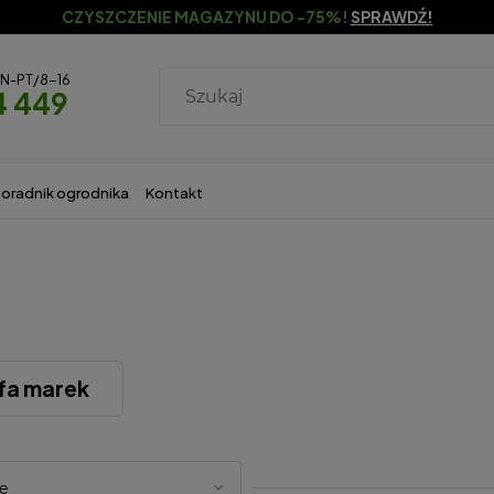
CZYSZCZENIE MAGAZYNU DO -75%!
SPRAWDŹ!
ON-PT/8-16
4 449
oradnik ogrodnika
Kontakt
fa marek