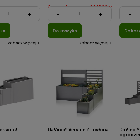
Cena regularna:
2 545,00 zł
316,00 z
+
-
+
-
Najniższa cena:
2 545,00 zł
yka
do koszyka
do kos
zobacz więcej
zobacz więcej
ersion 3 -
DaVinci® Version 2 - osłona
DaVinci® 
ogrodzen