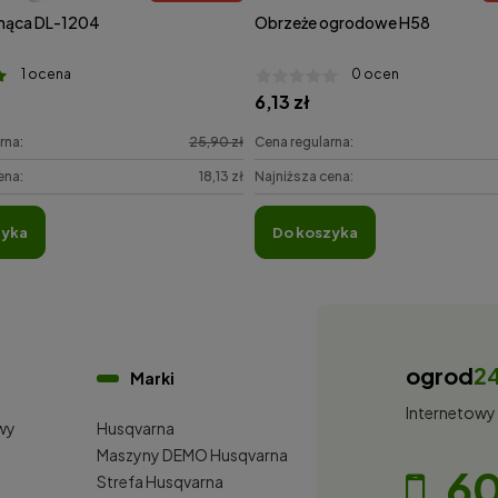
nąca DL-1204
Obrzeże ogrodowe H58
1 ocena
0 ocen
6,13 zł
rna:
25,90 zł
Cena regularna:
ena:
18,13 zł
Najniższa cena:
zyka
do koszyka
ogrod
2
Marki
Internetowy
wy
Husqvarna
i
Maszyny DEMO Husqvarna
60
Strefa Husqvarna