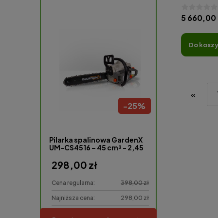
5 660,00 
do kosz
«
-
58
%
-
25
%
cji LED na
Pilarka spalinowa GardenX
Kapelusz dams
łomień 10
UM-CS4516 – 45 cm³ - 2,45
KM, 16”,40 cm.
298,00 zł
9,98 zł
11,99 zł
Cena regularna:
398,00 zł
Cena regularna:
4,98 zł
Najniższa cena:
298,00 zł
Najniższa cena: