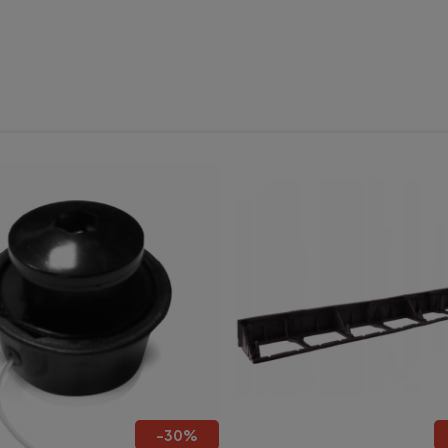
do koszyka
-
30
%