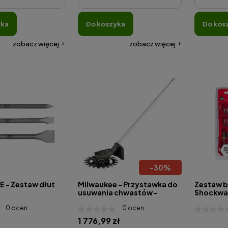
yka
do koszyka
do kos
zobacz więcej
zobacz więcej
-
30
%
 - Zestaw dłut
Milwaukee - Przystawka do
Zestaw 
usuwania chwastów -
Shockwave
QUIK-LOK™
Pozidriv, 
0 ocen
0 ocen
4932493
1 776,99 zł