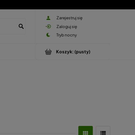
Zarejestruj się
Zaloguj się
Koszyk:
(pusty)