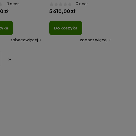
0 ocen
0 ocen
0 zł
5 610,00 zł
zyka
do koszyka
zobacz więcej
zobacz więcej
»