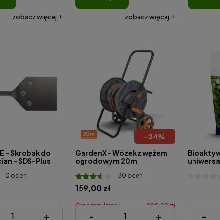
zobacz więcej
zobacz więcej
-
24
%
 - Skrobak do
GardenX - Wózek z wężem
Bioaktyw
cian - SDS-Plus
ogrodowym 20m
uniwersa
podłoża 
0 ocen
30 ocen
Ziemovit
159,00 zł
Cena regularna:
209,00 zł
29,91 zł
+
-
+
-
Najniższa cena:
159,00 zł