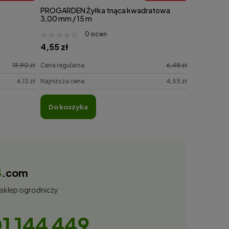
PROGARDEN Żyłka tnąca kwadratowa
3,00 mm / 15 m
0 ocen
4,55 zł
19,90 zł
Cena regularna:
6,48 zł
6,13 zł
Najniższa cena:
4,55 zł
do koszyka
4
.com
 sklep ogrodniczy
1 144 449