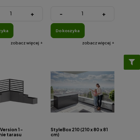
ł
50,00 zł
+
-
+
zyka
do koszyka
zobacz więcej
zobacz więcej
Version 1 -
StyleBox 210 (210 x 80 x 81
ie tarasu
cm)