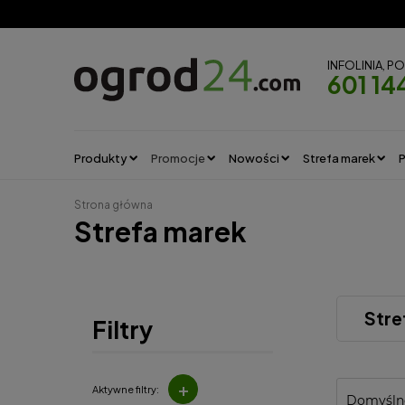
INFOLINIA, P
601 14
Produkty
Promocje
Nowości
Strefa marek
P
Strona główna
Strefa marek
Stre
Filtry
+
Aktywne filtry: