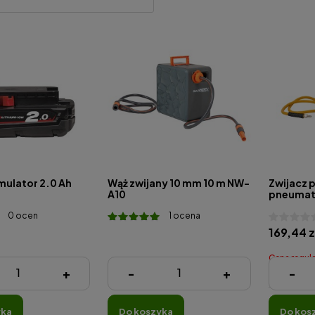
ulator 2.0 Ah
Wąż zwijany 10 mm 10 m NW-
Zwijacz 
A10
pneumat
0 ocen
1 ocena
169,44 z
Cena regula
355,00 zł
+
-
+
-
Najniższa ce
yka
do koszyka
do kos