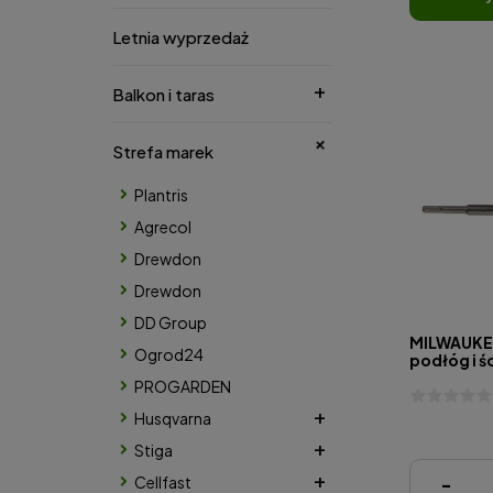
Letnia wyprzedaż
Balkon i taras
Strefa marek
Plantris
Agrecol
Drewdon
Drewdon
DD Group
MILWAUKEE
Ogrod24
podłóg i ś
PROGARDEN
Husqvarna
Stiga
517,40 zł
Cellfast
-