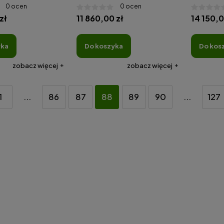
0 ocen
0 ocen
zł
11 860,00 zł
14 150,0
yka
do koszyka
do kos
zobacz więcej
zobacz więcej
1
...
86
87
88
89
90
...
127
ki SH09 S&G
GARDENX Rozdrabniacz do
gałęzi GY6203 2500W
399,00 zł
39,99 zł
Cena regularna:
499,00 zł
9,98 zł
Najniższa cena:
449,00 zł