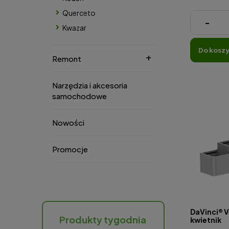
Querceto
162,00 zł
-
Kwazar
do kosz
Remont
Narzędzia i akcesoria
samochodowe
Nowości
Promocje
DaVinci® V
Produkty tygodnia
kwietnik