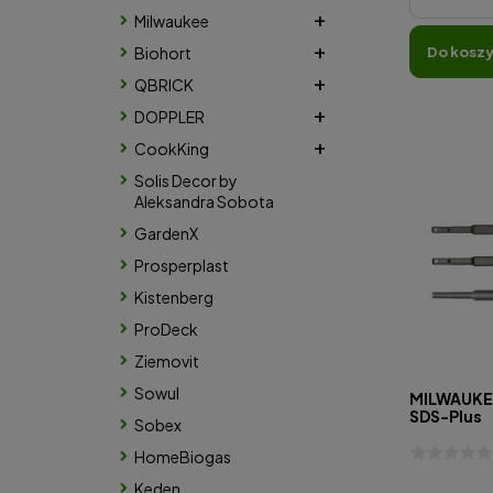
Milwaukee
do kosz
Biohort
QBRICK
DOPPLER
CookKing
Solis Decor by
Aleksandra Sobota
GardenX
Prosperplast
Kistenberg
ProDeck
Ziemovit
Sowul
MILWAUKEE
SDS-Plus
Sobex
HomeBiogas
Keden