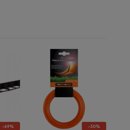
-
69
%
-
30
%