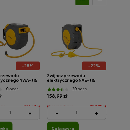
-
28
%
-
22
%
przewodu
Zwijacz przewodu
ycznego NWA-J15
elektrycznego NAE-J15
0 ocen
20 ocen
ł
158,99 zł
rna:
236,58 zł
Cena regularna:
202,98 zł
+
-
+
na:
169,44 zł
Najniższa cena:
158,99 zł
zyka
do koszyka