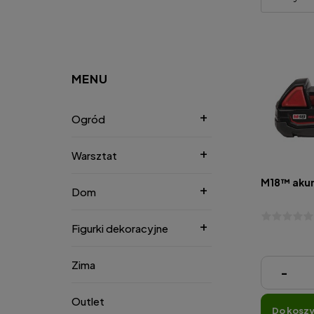
MENU
Ogród
Warsztat
M18™ akum
Dom
Figurki dekoracyjne
Zima
274,00 zł
-
Outlet
do kosz