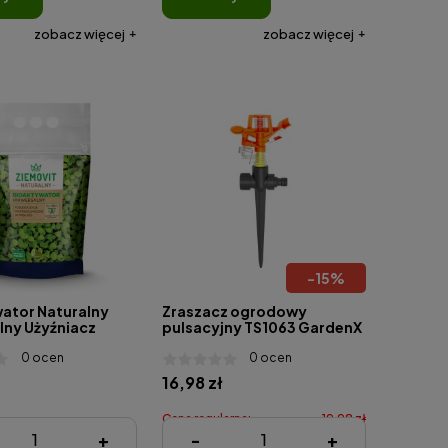
zobacz więcej
zobacz więcej
-
15
%
ator Naturalny
Zraszacz ogrodowy
lny Użyźniacz
pulsacyjny TS1063 GardenX
ekologiczny -
0 ocen
0 ocen
 3kg
16,98 zł
Cena regularna:
19,98 zł
+
-
+
Najniższa cena:
16,98 zł