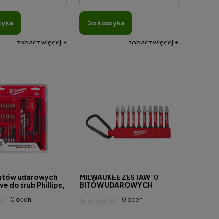
zyka
do koszyka
zobacz więcej
zobacz więcej
bitów udarowych
MILWAUKEE ZESTAW 10
 do śrub Phillips,
BITÓW UDAROWYCH
Torx i Hex (35 szt.) -
4932492939
0 ocen
0 ocen
653 -