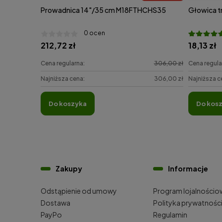
Prowadnica 14"/35 cm M18FTHCHS35
Głowica t
0 ocen
212,72 zł
18,13 zł
Cena regularna:
306,00 zł
Cena regula
Najniższa cena:
306,00 zł
Najniższa c
do koszyka
do kos
Zakupy
Informacje
Odstąpienie od umowy
Program lojalnościo
Dostawa
Polityka prywatnośc
PayPo
Regulamin