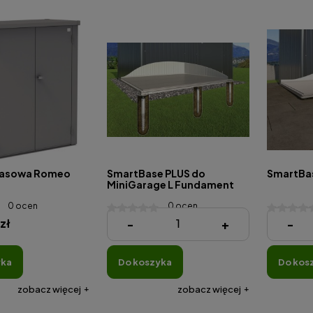
rasowa Romeo
SmartBase PLUS do
SmartBas
MiniGarage L Fundament
0 ocen
0 ocen
zł
5 850,00 zł
4 870,00
-
+
-
yka
do koszyka
do kos
zobacz więcej
zobacz więcej