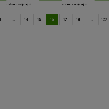
zobacz więcej
zobacz więcej
1
...
14
15
16
17
18
...
127
rabniacz do
Świeczka do dekoracji LED na
3 2500W
baterie ruchomy płomień 10
cm
4,98 zł
499,00 zł
Cena regularna:
11,99 zł
449,00 zł
Najniższa cena:
4,98 zł