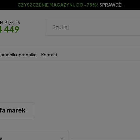
CZYSZCZENIE MAGAZYNU DO -75%!
SPRAWDŹ!
ON-PT/8-16
4 449
oradnik ogrodnika
Kontakt
fa marek