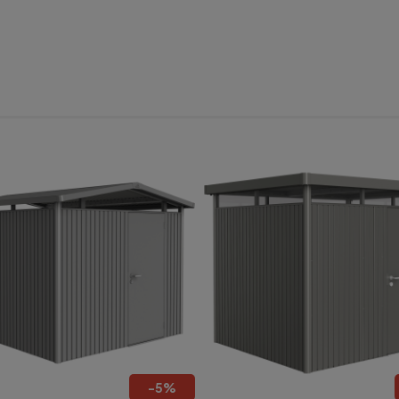
do koszyka
-
5
%