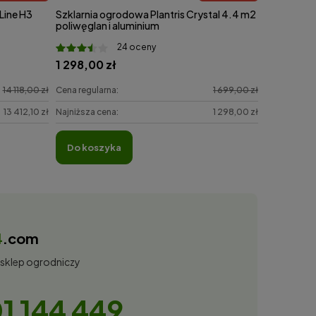
ine H3
Szklarnia ogrodowa Plantris Crystal 4.4 m2
poliwęglan i aluminium
24 oceny
1 298,00 zł
14 118,00 zł
Cena regularna:
1 699,00 zł
13 412,10 zł
Najniższa cena:
1 298,00 zł
do koszyka
4
.com
 sklep ogrodniczy
1 144 449