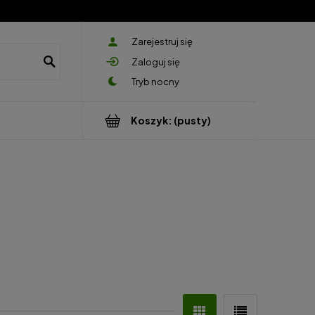
Zarejestruj się
Zaloguj się
Koszyk:
(pusty)