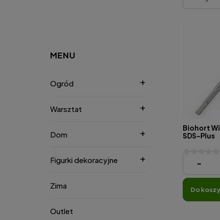
MENU
Ogród
Warsztat
Biohort W
Dom
SDS-Plus
Figurki dekoracyjne
140,00 zł
-
Zima
do kosz
Outlet