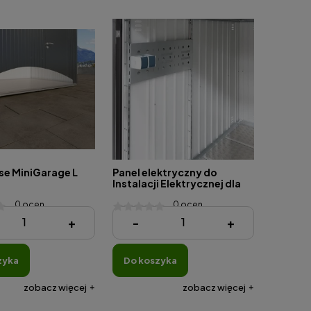
e MiniGarage L
Panel elektryczny do
Instalacji Elektrycznej dla
MiniGarage
0 ocen
0 ocen
 zł
480,00 zł
+
-
+
zyka
do koszyka
zobacz więcej
zobacz więcej