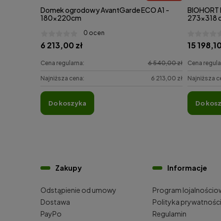
Domek ogrodowy AvantGarde ECO A1 -
BIOHORT 
180x220cm
273x318 
0 ocen
6 213,00 zł
15 198,10
Cena regularna:
6 540,00 zł
Cena regula
Najniższa cena:
6 213,00 zł
Najniższa c
do koszyka
do kos
Zakupy
Informacje
Odstąpienie od umowy
Program lojalnościo
Dostawa
Polityka prywatnośc
PayPo
Regulamin