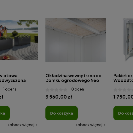
kwiatowa -
Okładzina wewnętrzna do
Pakiet d
podwyższona
Domku ogrodowego Neo
WoodSt
1 ocena
0 ocen
zł
3 560,00 zł
1 750,00
yka
do koszyka
do kos
zobacz więcej
zobacz więcej