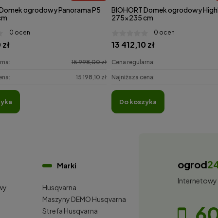
Domek ogrodowy Panorama P5
BIOHORT Domek ogrodowy HighL
cm
275x235 cm
0 ocen
0 ocen
 zł
13 412,10 zł
rna:
15 998,00 zł
Cena regularna:
ena:
15 198,10 zł
Najniższa cena:
zyka
do koszyka
ogrod
2
Marki
Internetowy
wy
Husqvarna
i
Maszyny DEMO Husqvarna
60
Strefa Husqvarna