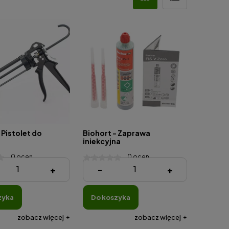
 Pistolet do
Biohort - Zaprawa
iniekcyjna
0 ocen
0 ocen
ł
240,00 zł
+
-
+
zyka
do koszyka
zobacz więcej
zobacz więcej