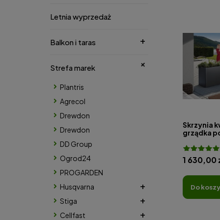
Letnia wyprzedaż
Balkon i taras
Strefa marek
Plantris
Agrecol
Drewdon
Skrzynia 
Drewdon
grządka 
Belvedere
DD Group
Ogrod24
1 630,00 
PROGARDEN
Husqvarna
do kosz
Stiga
Cellfast