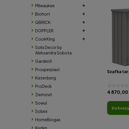
Milwaukee
Biohort
QBRICK
DOPPLER
CookKing
Solis Decor by
Aleksandra Sobota
GardenX
Prosperplast
Szafka ta
Kistenberg
ProDeck
4 870,00 
Ziemovit
Sowul
do kosz
Sobex
HomeBiogas
Keden