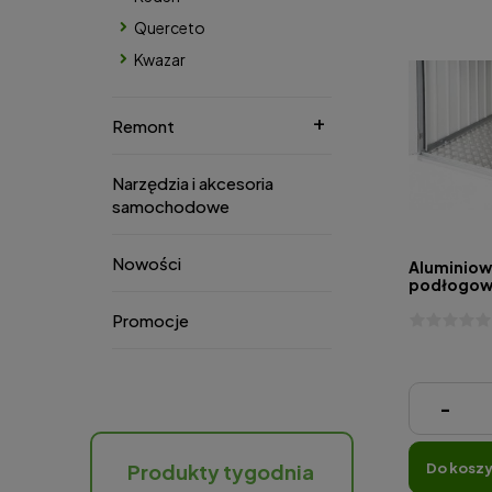
Querceto
Kwazar
Remont
Narzędzia i akcesoria
samochodowe
Nowości
Aluminiow
podłogowa
Promocje
1 630,00 
-
Produkty tygodnia
do kosz