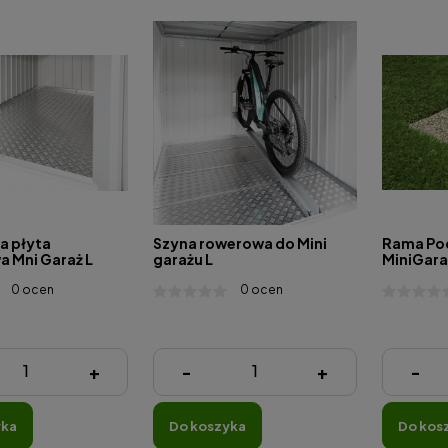
a płyta
Szyna rowerowa do Mini
Rama Po
 Mni Garaż L
garażu L
MiniGara
0 ocen
0 ocen
zł
780,00 zł
870,00 
+
-
+
-
yka
do koszyka
do kos