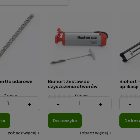
iertło udarowe
Biohort Zestaw do
Biohort -
czyszczenia otworów
aplikacji
0 ocen
0 ocen
430,00 zł
190,00 z
+
-
+
-
yka
do koszyka
do kos
zobacz więcej
zobacz więcej