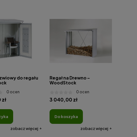
rzwiowy do regału
Regał na Drewno –
ock
WoodStock
0 ocen
0 ocen
 zł
3 040,00 zł
zyka
do koszyka
zobacz więcej
zobacz więcej