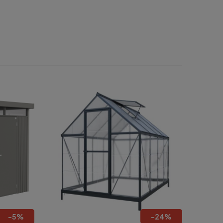
-
5
%
-
24
%