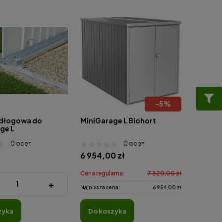
-
5
%
dłogowa do
MiniGarage L Biohort
ge L
0 ocen
0 ocen
6 954,00 zł
Cena regularna:
7 320,00 zł
zł
+
Najniższa cena:
6 954,00 zł
zyka
do koszyka