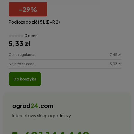
-
29
%
Podłoże do ziół 5 L (B+R 2)
0 ocen
5,33 zł
Cena regularna:
7,48 zł
Najniższa cena:
5,33 zł
do koszyka
ogrod
24
.com
Internetowy sklep ogrodniczy