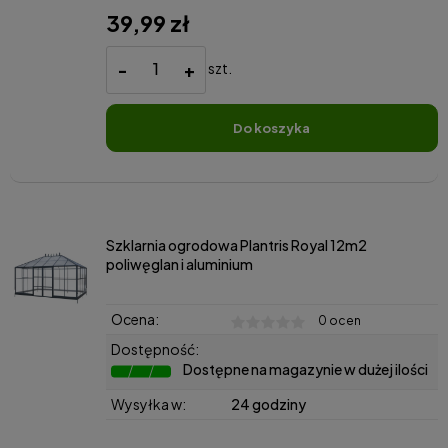
39,99 zł
-
+
szt.
do koszyka
Szklarnia ogrodowa Plantris Royal 12m2
poliwęglan i aluminium
Ocena:
0 ocen
Dostępność:
Dostępne na magazynie w dużej ilości
Wysyłka w:
24 godziny