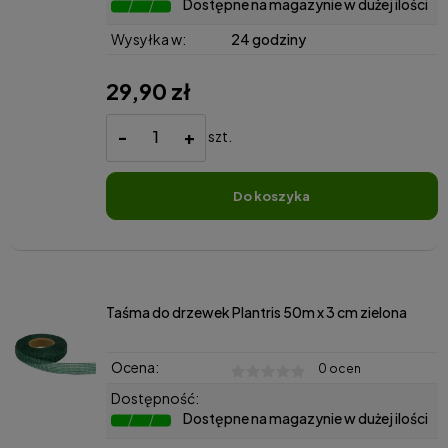
Dostępne na magazynie w dużej ilości
Wysyłka w:
24 godziny
29,90 zł
-
+
szt.
do koszyka
Taśma do drzewek Plantris 50m x 3 cm zielona
Ocena:
0 ocen
Dostępność:
Dostępne na magazynie w dużej ilości