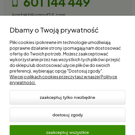
601 144 449
kontakt@ogrod24.com
S&Garden Sobota Spółka Jawna
Dbamy o Twoją prywatność
Gorzowska 27, 66-530 Trzebicz
NIP: 2810087034
Pliki cookies i pokrewne im technologie umożliwiają
poprawne działanie strony i pomagają nam dostosować
ofertę do Twoich potrzeb. Możesz zaakceptować
Zakupy
wykorzystanie przez nas wszystkich tych plików i przejść
do sklepu lub dostosować użycie plików do swoich
Informacje
preferencji, wybierając opcję "Dostosuj zgody".
Więcej o plikach cookies przeczytasz w naszej Polityce
prywatności.
Marki
zaakceptuj tylko niezbędne
dostosuj zgody
zaakceptuj wszystkie