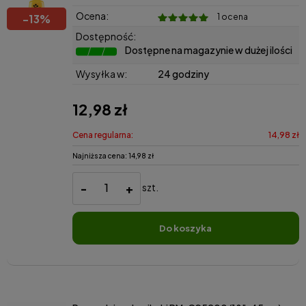
Ocena:
1 ocena
-
13
%
Dostępność:
Dostępne na magazynie w dużej ilości
Wysyłka w:
24 godziny
12,98 zł
Cena regularna:
14,98 zł
Najniższa cena:
14,98 zł
-
+
szt.
do koszyka