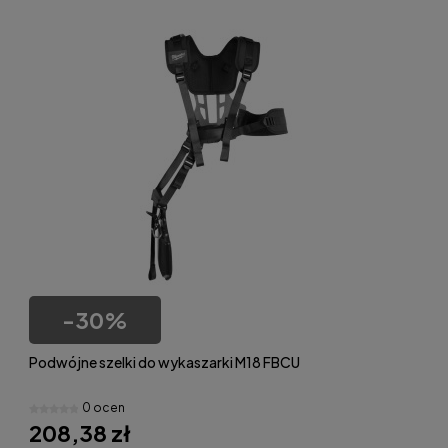
-
30
%
Podwójne szelki do wykaszarki M18 FBCU
0 ocen
208,38 zł