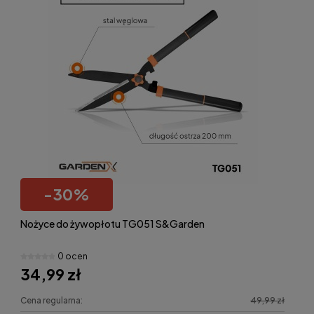
-
30
%
Nożyce do żywopłotu TG051 S&Garden
0 ocen
34,99 zł
Cena regularna:
49,99 zł