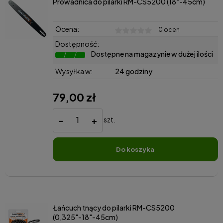
Prowadnica do pilarki RM-CS5200 (18"-45cm)
Ocena:
0 ocen
Dostępność:
Dostępne na magazynie w dużej ilości
Wysyłka w:
24 godziny
79,00 zł
-
+
szt.
do koszyka
Łańcuch tnący do pilarki RM-CS5200
(0,325"-18"-45cm)