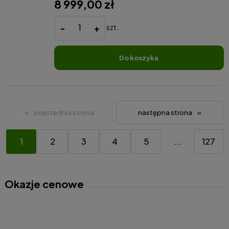
8 999,00 zł
-
+
szt.
do koszyka
«
»
1
2
3
4
5
...
127
Okazje cenowe