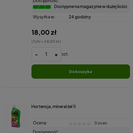
Dostępność:
Dostępne na magazynie w dużej ilości
Wysyłka w:
24 godziny
18,00 zł
( 1 Litr = 24,00 zł )
-
+
szt.
do koszyka
Hortensja, mineral żel 1l
Ocena:
0 ocen
Dostępność: