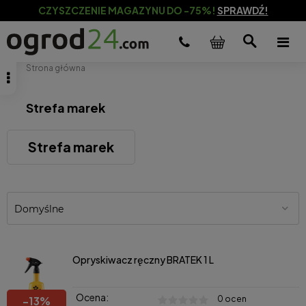
CZYSZCZENIE MAGAZYNU DO -75%!
SPRAWDŹ!
Strona główna
Strefa marek
Strefa marek
Opryskiwacz ręczny BRATEK 1 L
Ocena:
0 ocen
-
13
%