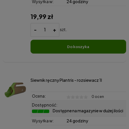
Wysyłka w:
24 godziny
19,99 zł
-
+
szt.
do koszyka
Siewnik ręczny Plantris - rozsiewacz 1l
Ocena:
0 ocen
Dostępność:
Dostępne na magazynie w dużej ilości
Wysyłka w:
24 godziny