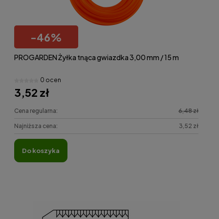
-
46
%
PROGARDEN Żyłka tnąca gwiazdka 3,00 mm / 15 m
0 ocen
3,52 zł
Cena regularna:
6,48 zł
Najniższa cena:
3,52 zł
do koszyka