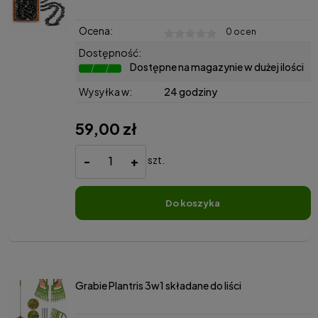
Ocena:
0 ocen
Dostępność:
Dostępne na magazynie w dużej ilości
Wysyłka w:
24 godziny
59,00 zł
-
+
szt.
do koszyka
Grabie Plantris 3w1 składane do liści