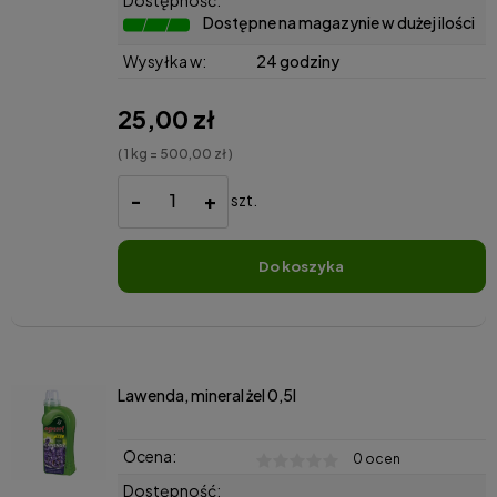
Dostępne na magazynie w dużej ilości
Wysyłka w:
24 godziny
25,00 zł
( 1 kg = 500,00 zł )
-
+
szt.
do koszyka
Lawenda, mineral żel 0,5l
Ocena:
0 ocen
Dostępność: