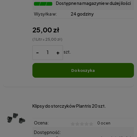
Dostępne na magazynie w dużej ilości
Wysyłka w:
24 godziny
25,00 zł
( 1 Litr = 25,00 zł )
-
+
szt.
do koszyka
Klipsy do storczyków Plantris 20 szt.
Ocena:
0 ocen
Dostępność: