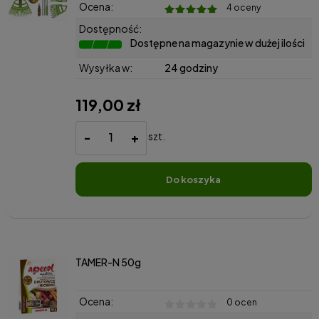
Ocena:
4 oceny
Dostępność:
Dostępne na magazynie w dużej ilości
Wysyłka w:
24 godziny
119,00 zł
-
+
szt.
do koszyka
TAMER-N 50g
Ocena:
0 ocen