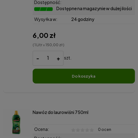
Dostępność:
Dostępne na magazynie w dużej ilości
Wysyłka w:
24 godziny
6,00 zł
( 1 Litr = 150,00 zł )
-
+
szt.
do koszyka
Nawóz do laurowiśni 750ml
Ocena:
0 ocen