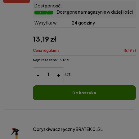
Dostępność:
Dostępne na magazynie w dużej ilości
Wysyłka w:
24 godziny
13,19 zł
Cena regularna:
15,19 zł
Najniższa cena:
15,19 zł
-
+
szt.
do koszyka
Opryskiwacz ręczny BRATEK 0.5 L