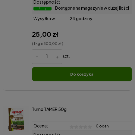
Dostępność:
Dostępne na magazynie w dużej ilości
Wysyłka w:
24 godziny
25,00 zł
( 1 kg = 500,00 zł )
-
+
szt.
do koszyka
Tumo TAMER 50g
Ocena:
0 ocen
Dostępność: