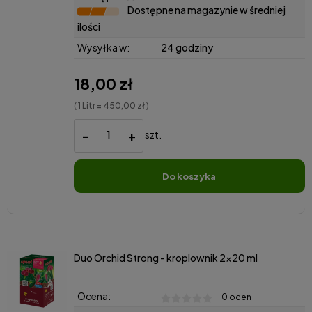
Dostępne na magazynie w średniej
ilości
Wysyłka w:
24 godziny
18,00 zł
( 1 Litr = 450,00 zł )
-
+
szt.
do koszyka
Duo Orchid Strong - kroplownik 2x20 ml
Ocena:
0 ocen