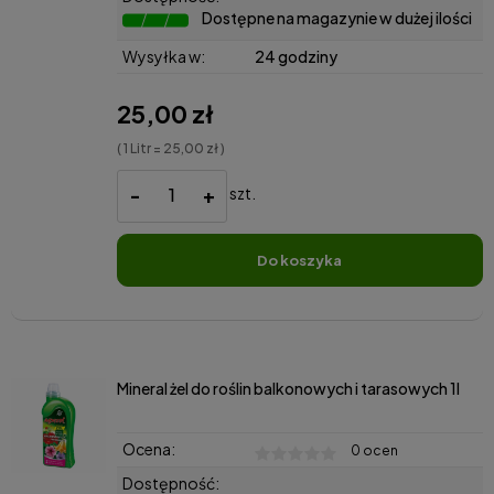
Dostępne na magazynie w dużej ilości
Wysyłka w:
24 godziny
25,00 zł
( 1 Litr = 25,00 zł )
-
+
szt.
do koszyka
Mineral żel do roślin balkonowych i tarasowych 1l
Ocena:
0 ocen
Dostępność: