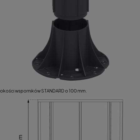
wysokości wsporników STANDARD o 100 mm.