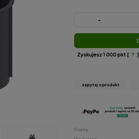
-
Zyskujesz
1 000
pkt [
?
]
zapytaj o produkt
Ocena: