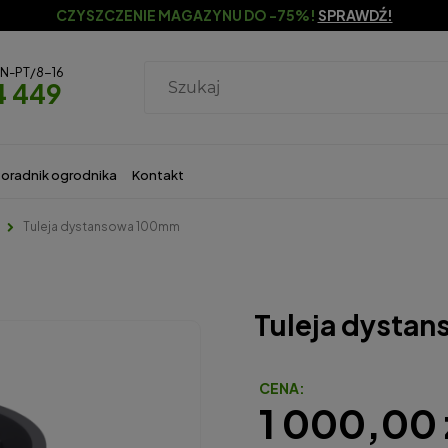
CZYSZCZENIE MAGAZYNU DO -75%!
SPRAWDŹ!
ON-PT/8-16
4 449
oradnik ogrodnika
Kontakt
Tuleja dystansowa 100mm
Tuleja dysta
CENA:
1 000,00 