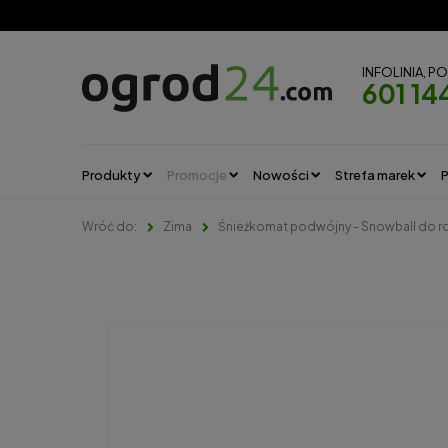
INFOLINIA, P
601 14
Produkty
Promocje
Nowości
Strefa marek
P
Zima
Śnieżkomat podwójny - Snowball do ro