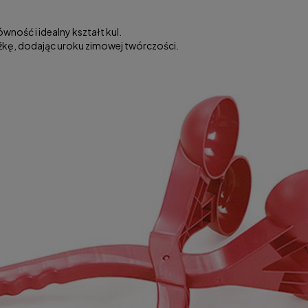
wność i idealny kształt kul.
źkę, dodając uroku zimowej twórczości.