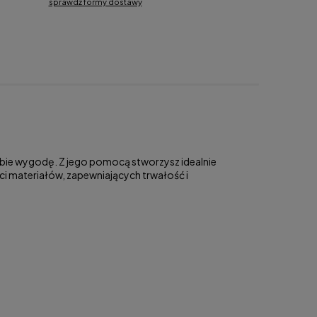
sprawdź formy dostawy
nie zawiera ewentualnych kosztów
ości
obie wygodę. Z jego pomocą stworzysz idealnie
ści materiałów, zapewniających trwałość i