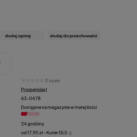
dodaj opinię
dodaj do przechowalni
0 ocen
Prosperplast
63-0478
Dostępne na magazynie w małej ilości
24 godziny
od 17,90 zł
- Kurier GLS