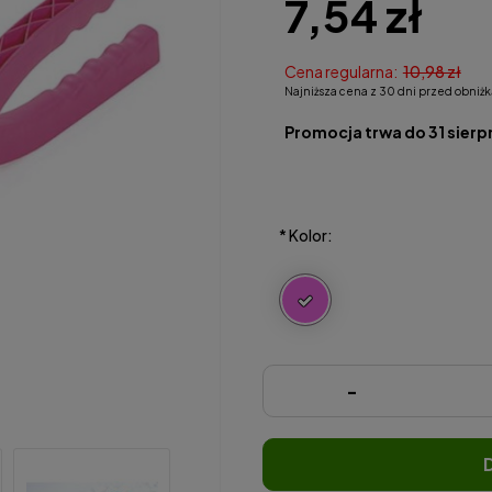
7,54 zł
Cena regularna:
10,98 zł
Najniższa cena z 30 dni przed obniżk
Promocja trwa do 31 sierp
*
Kolor:
-