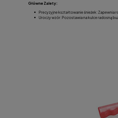
Główne Zalety:
Precyzyjne kształtowanie śnieżek: Zapewnia ró
Uroczy wzór: Pozostawia na kulce radosną bu