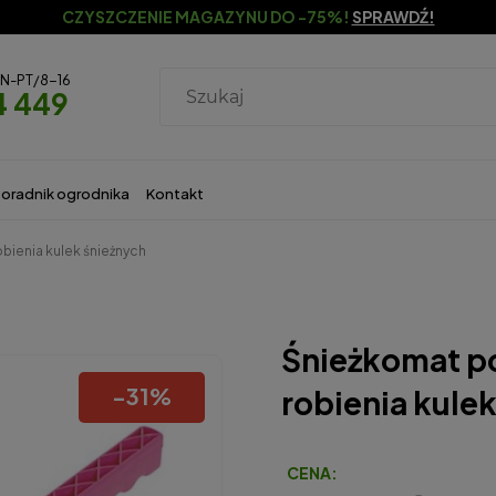
CZYSZCZENIE MAGAZYNU DO -75%!
SPRAWDŹ!
ON-PT/8-16
4 449
oradnik ogrodnika
Kontakt
bienia kulek śnieżnych
Śnieżkomat p
-
31
%
robienia kule
CENA: