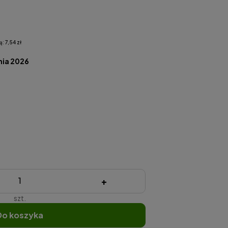
ą:
7,54 zł
nia 2026
+
szt.
do koszyka