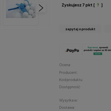
Zyskujesz
7
pkt [
?
]
zapytaj o produkt
Ocena:
Producent:
Kod produktu:
Dostępność:
Wysyłka w:
Dostawa: