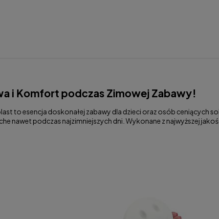
Cena 
płatn
wa i Komfort podczas Zimowej Zabawy!
last to esencja doskonałej zabawy dla dzieci oraz osób ceniących s
suche nawet podczas najzimniejszych dni. Wykonane z najwyższej jako