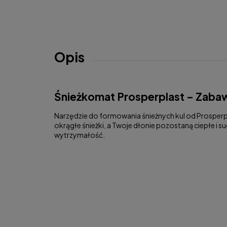
Opis
Śnieżkomat Prosperplast – Zaba
Narzędzie do formowania śnieżnych kul od Prosperp
okrągłe śnieżki, a Twoje dłonie pozostaną ciepłe i 
wytrzymałość.