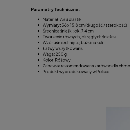
Parametry Techniczne:
Materiał: ABS plastik
Wymiary: 38 x 15,8 cm (długość / szerokość)
Średnica śnieżki: ok. 7,4 cm
Tworzenie równych, okrągłych śnieżek
Wzór uśmiechniętej buźki na kuli
Łatwy w użytkowaniu
Waga: 250 g
Kolor: Różowy
Zabawka rekomendowana zarówno dla chłopcó
Produkt wyprodukowany w Polsce