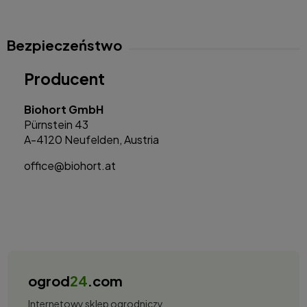
Bezpieczeństwo
Producent
Biohort GmbH
Pürnstein 43
A-4120 Neufelden, Austria
office@biohort.at
ogrod
24
.com
Internetowy sklep ogrodniczy