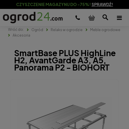
CZYSZCZENIE MAGAZYNU DO -75%!
SPRAWDŹ!
Ogród
Relaks w ogrodzie
Meble ogrodowe
Akcesoria
SmartBase PLUS HighLine
H2, AvantGarde A3, A5,
Panorama P2 - BIOHORT