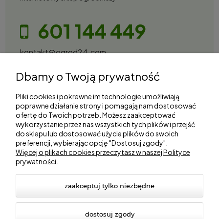
601 144 449
kontakt@ogrod24.com
S&Garden Sobota Spółka Jawna
Dbamy o Twoją prywatność
Gorzowska 27, 66-530 Trzebicz
NIP: 2810087034
Pliki cookies i pokrewne im technologie umożliwiają
poprawne działanie strony i pomagają nam dostosować
ofertę do Twoich potrzeb. Możesz zaakceptować
Zakupy
wykorzystanie przez nas wszystkich tych plików i przejść
do sklepu lub dostosować użycie plików do swoich
Informacje
preferencji, wybierając opcję "Dostosuj zgody".
Więcej o plikach cookies przeczytasz w naszej Polityce
prywatności.
Marki
zaakceptuj tylko niezbędne
dostosuj zgody