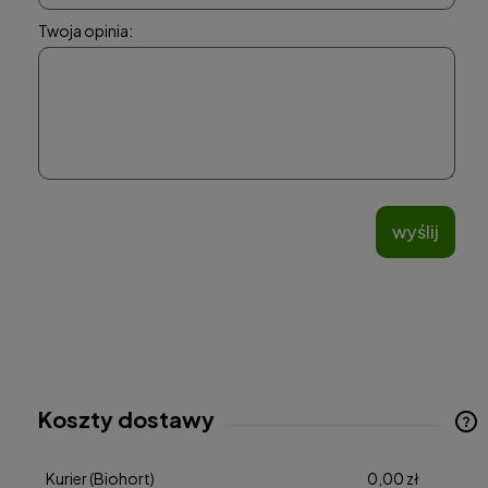
Twoja opinia:
wyślij
Koszty dostawy
Cena nie zawiera ewentualnych kosztów płatności
Kurier
(Biohort)
0,00 zł