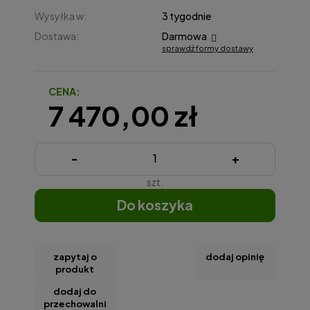
Wysyłka w:
3 tygodnie
Dostawa:
Darmowa
sprawdź formy dostawy
Cena nie zawiera ewentualnych kosztów płatności
CENA:
7 470,00 zł
-
+
szt.
do koszyka
zapytaj o
dodaj opinię
produkt
dodaj do
przechowalni