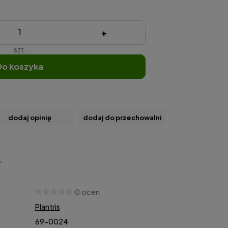
+
szt.
do koszyka
dodaj opinię
dodaj do przechowalni
0 ocen
Plantris
69-0024