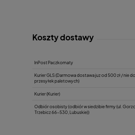
Koszty dostawy
InPost Paczkomaty
Kurier GLS
(Darmowa dostawa juz od 500 zł / nie d
przesyłek paletowych)
Kurier
(Kurier)
Odbiór osobisty
(odbiór w siedzibie firmy (ul. Gor
Trzebicz 66-530, Lubuskie))