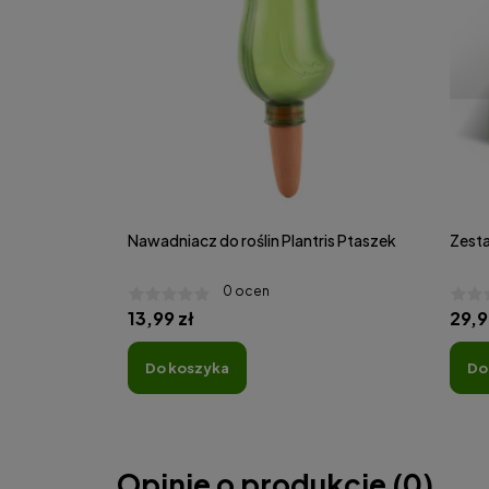
Nawadniacz do roślin Plantris Ptaszek
Zesta
0 ocen
13,99 zł
29,9
do koszyka
d
Opinie o produkcie (0)