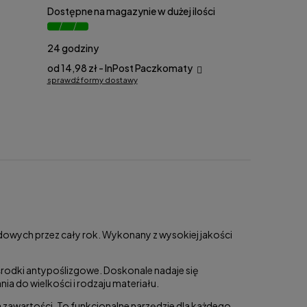
Dostępne na magazynie w dużej ilości
24 godziny
od 14,98 zł
- InPost Paczkomaty
sprawdź formy dostawy
Cena nie zawiera ewentualnych kosztów
płatności
rodowych przez cały rok. Wykonany z wysokiej jakości
środki antypoślizgowe. Doskonale nadaje się
a do wielkości i rodzaju materiału.
 zawartości. To funkcjonalne narzędzie dla każdego