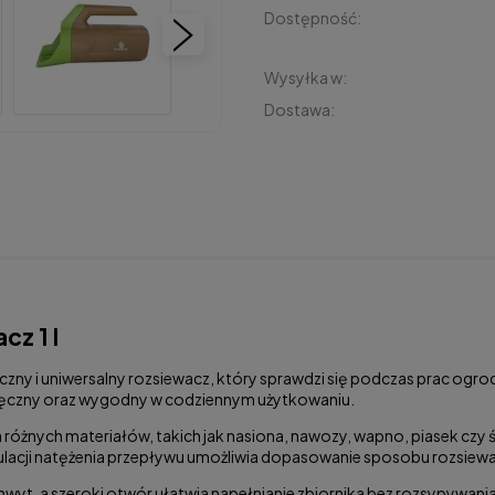
Dostępność:
Wysyłka w:
Dostawa:
cz 1 l
ktyczny i uniwersalny rozsiewacz, który sprawdzi się podczas prac og
poręczny oraz wygodny w codziennym użytkowaniu.
różnych materiałów, takich jak nasiona, nawozy, wapno, piasek czy 
gulacji natężenia przepływu umożliwia dopasowanie sposobu rozsiewani
t, a szeroki otwór ułatwia napełnianie zbiornika bez rozsypywania