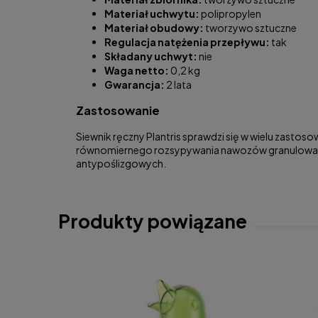
Materiał uchwytu:
polipropylen
Materiał obudowy:
tworzywo sztuczne
Regulacja natężenia przepływu:
tak
Składany uchwyt:
nie
Waga netto:
0,2 kg
Gwarancja:
2 lata
Zastosowanie
Siewnik ręczny Plantris sprawdzi się w wielu zasto
równomiernego rozsypywania nawozów granulowanych
antypoślizgowych.
Produkty powiązane