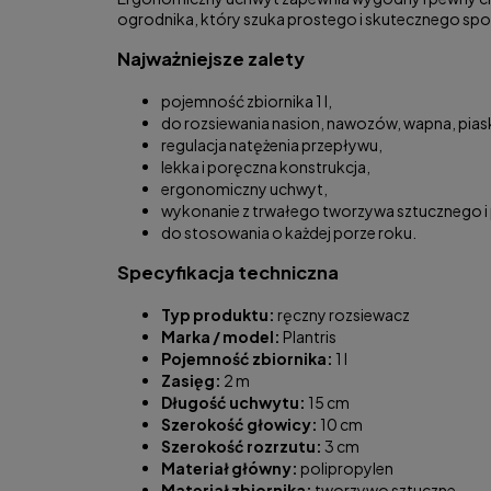
ogrodnika, który szuka prostego i skutecznego spo
Najważniejsze zalety
pojemność zbiornika 1 l,
do rozsiewania nasion, nawozów, wapna, pias
regulacja natężenia przepływu,
lekka i poręczna konstrukcja,
ergonomiczny uchwyt,
wykonanie z trwałego tworzywa sztucznego i 
do stosowania o każdej porze roku.
Specyfikacja techniczna
Typ produktu:
ręczny rozsiewacz
Marka / model:
Plantris
Pojemność zbiornika:
1 l
Zasięg:
2 m
Długość uchwytu:
15 cm
Szerokość głowicy:
10 cm
Szerokość rozrzutu:
3 cm
Materiał główny:
polipropylen
Materiał zbiornika:
tworzywo sztuczne