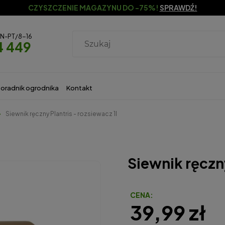
CZYSZCZENIE MAGAZYNU DO -75%!
SPRAWDŹ!
ON-PT/8-16
4 449
oradnik ogrodnika
Kontakt
Siewnik ręczny Plantris - rozsiewacz 1l
Siewnik ręczny
CENA:
39,99 zł