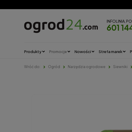
INFOLINIA, P
601 14
Produkty
Promocje
Nowości
Strefa marek
P
Ogród
Narzędzia ogrodowe
Siewniki