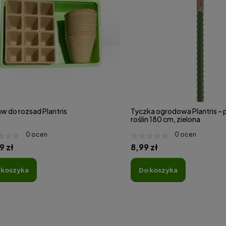
w do rozsad Plantris
Tyczka ogrodowa Plantris –
roślin 180 cm, zielona
0 ocen
0 ocen
9 zł
8,99 zł
o koszyka
do koszyka