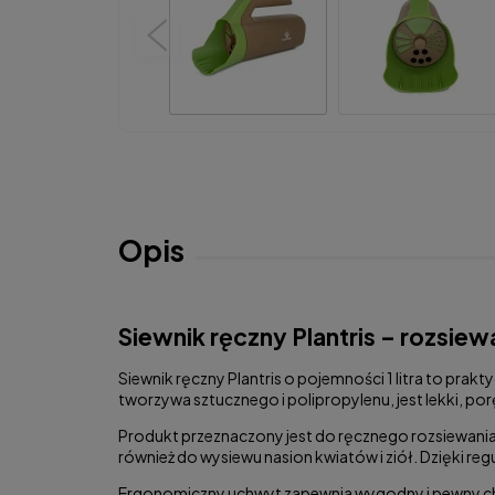
Opis
Siewnik ręczny Plantris – rozsiewa
Siewnik ręczny Plantris o pojemności 1 litra to pra
tworzywa sztucznego i polipropylenu, jest lekki, 
Produkt przeznaczony jest do ręcznego rozsiewania 
również do wysiewu nasion kwiatów i ziół. Dzięki re
Ergonomiczny uchwyt zapewnia wygodny i pewny chwy