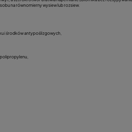
sobu na równomierny wysiew lub rozsiew.
ku i środków antypoślizgowych,
polipropylenu,