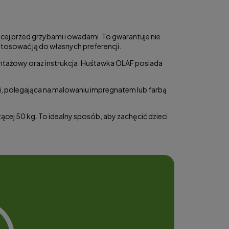
ej przed grzybami i owadami. To gwarantuje nie
tosować ją do własnych preferencji.
ontażowy oraz instrukcja. Huśtawka OLAF posiada
i, polegająca na malowaniu impregnatem lub farbą
cej 50 kg. To idealny sposób, aby zachęcić dzieci