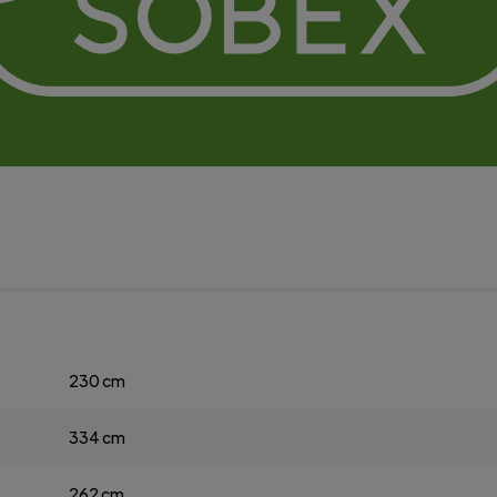
230 cm
334 cm
262 cm