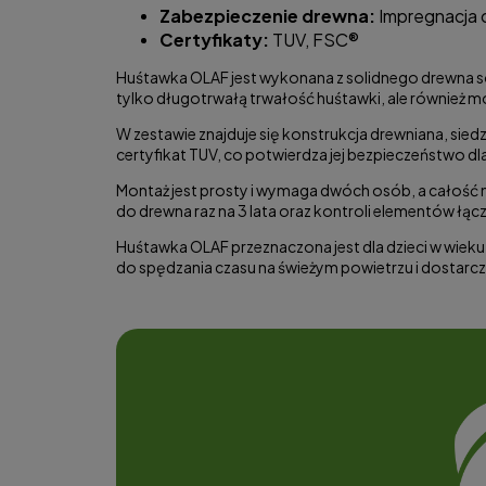
Zabezpieczenie drewna:
Impregnacja c
Certyfikaty:
TUV, FSC®
Huśtawka OLAF jest wykonana z solidnego drewna so
tylko długotrwałą trwałość huśtawki, ale również m
W zestawie znajduje się konstrukcja drewniana, sie
certyfikat TUV, co potwierdza jej bezpieczeństwo dla
Montaż jest prosty i wymaga dwóch osób, a całość 
do drewna raz na 3 lata oraz kontroli elementów łą
Huśtawka OLAF przeznaczona jest dla dzieci w wieku
do spędzania czasu na świeżym powietrzu i dostarc