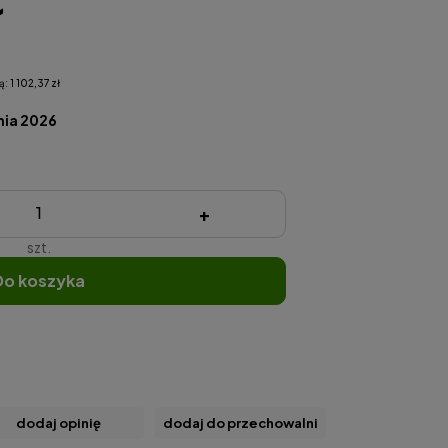
ł
ą:
1 102,37 zł
nia 2026
+
szt.
do koszyka
dodaj opinię
dodaj do przechowalni