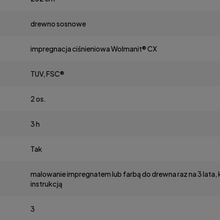
drewno sosnowe
impregnacja ciśnieniowa Wolmanit® CX
TUV, FSC®
2 os.
3 h
Tak
malowanie impregnatem lub farbą do drewna raz na 3 lata,
instrukcją
3