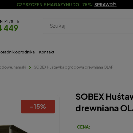
CZYSZCZENIE MAGAZYNU DO -75%!
SPRAWDŹ!
ON-PT/8-16
4 449
oradnik ogrodnika
Kontakt
rodowe, hamaki
SOBEX Huśtawka ogrodowa drewniana OLAF
SOBEX Huśta
-
15
%
drewniana O
CENA: