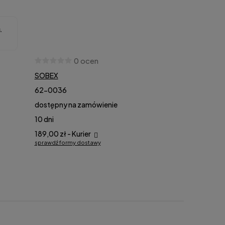
0 ocen
SOBEX
62-0036
dostępny na zamówienie
10 dni
189,00 zł
- Kurier
sprawdź formy dostawy
awiera ewentualnych kosztów