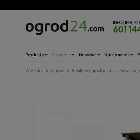
INFOLINIA, P
601 14
Produkty
Promocje
Nowości
Strefa marek
P
Ogród
Relaks w ogrodzie
Huśtawki og