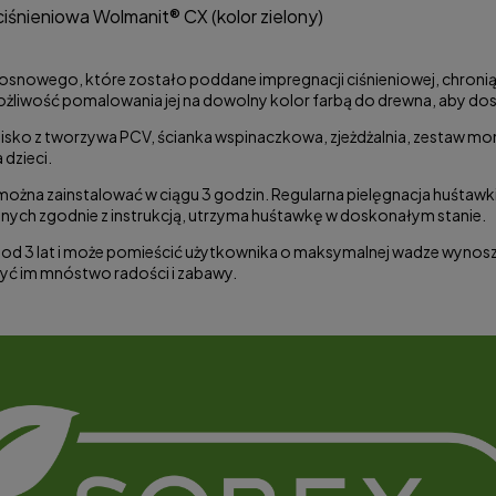
iśnieniowa Wolmanit® CX (kolor zielony)
snowego, które zostało poddane impregnacji ciśnieniowej, chroniąc
ożliwość pomalowania jej na dowolny kolor farbą do drewna, aby dos
dzisko z tworzywa PCV, ścianka wspinaczkowa, zjeżdżalnia, zestaw m
 dzieci.
można zainstalować w ciągu 3 godzin. Regularna pielęgnacja huśtawk
cznych zgodnie z instrukcją, utrzyma huśtawkę w doskonałym stanie.
 od 3 lat i może pomieścić użytkownika o maksymalnej wadze wynoszą
zyć im mnóstwo radości i zabawy.