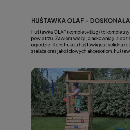
HUŚTAWKA OLAF - DOSKONAŁA
Huśtawka OLAF (komplet+ślizg) to kompletny 
powietrzu. Zawiera wieżę, piaskownicę, siedz
ogrodzie. Konstrukcja huśtawki jest solidna i
stelaża oraz jakościowych akcesoriom, huśtawk