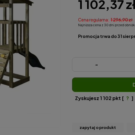
1 102,37 z
Cena regularna:
1 296,90 zł
Najniższa cena z 30 dni przed obniżk
Promocja trwa do 31 sierp
-
Zyskujesz
1 102
pkt [
?
]
zapytaj o produkt