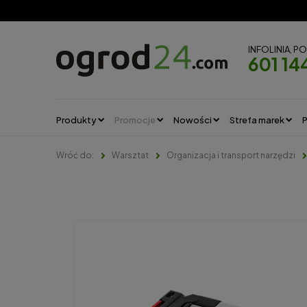
INFOLINIA, P
601 14
Produkty
Promocje
Nowości
Strefa marek
P
Warsztat
Organizacja i transport narzędzi