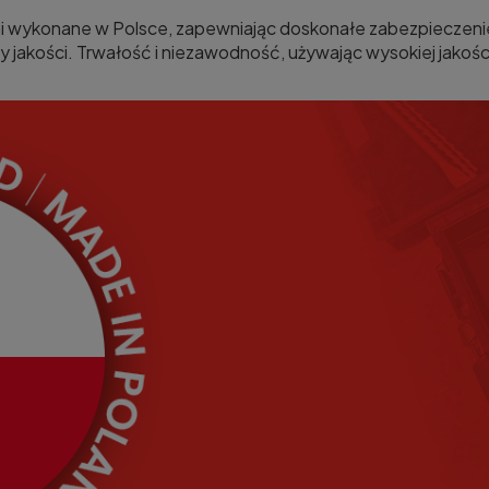
i wykonane w Polsce, zapewniając doskonałe zabezpieczenie 
jakości. Trwałość i niezawodność, używając wysokiej jakośc