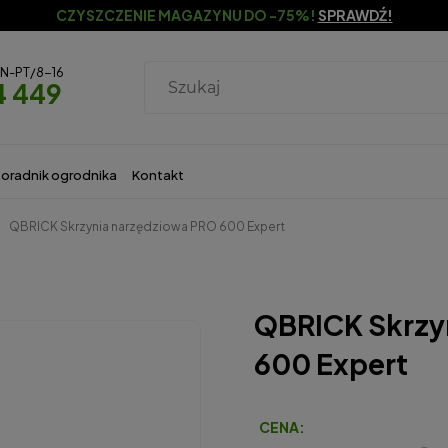
CZYSZCZENIE MAGAZYNU DO -75%!
SPRAWDŹ!
ON-PT/8-16
4 449
oradnik ogrodnika
Kontakt
QBRICK Skrzynia narzędziowa PRO 600 Expert
QBRICK Skrzy
600 Expert
CENA: