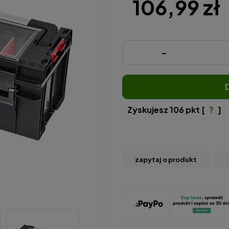
106,99 zł
-
Zyskujesz
106
pkt [
?
]
zapytaj o produkt