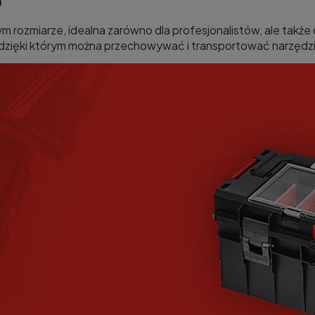
O
rozmiarze, idealna zarówno dla profesjonalistów, ale także 
, dzięki którym można przechowywać i transportować narzęd