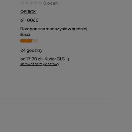
0 ocen
QBRICK
61-0060
Dostępne na magazynie w średniej
ilości
24 godziny
od 17,90 zł
- Kurier GLS
sprawdź formy dostawy
nie zawiera ewentualnych kosztów
ości