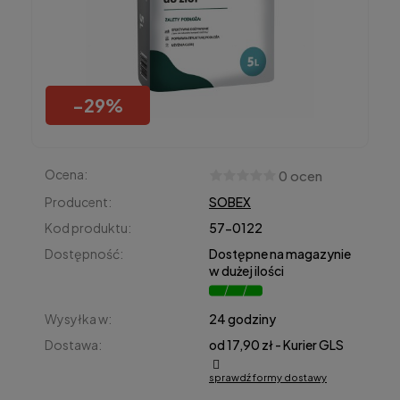
-
29
%
Ocena:
0 ocen
Producent:
SOBEX
Kod produktu:
57-0122
Dostępność:
Dostępne na magazynie
w dużej ilości
Wysyłka w:
24 godziny
Dostawa:
od 17,90 zł
- Kurier GLS
sprawdź formy dostawy
Cena nie zawiera ewentualnych kosztów płatności