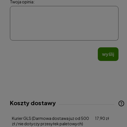
Twoja opinia:
wyślij
Koszty dostawy
Cena nie zawiera ewentualnych kosztów płatności
Kurier GLS
(Darmowa dostawa juz od 500
17,90 zł
zł / nie dotyczy przesyłek paletowych)