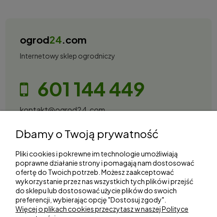
ogrod
24
.com
Internetowy sklep ogrodniczy
601 144 449
kontakt@ogrod24.com
S&Garden Sobota Spółka Jawna
Dbamy o Twoją prywatność
Gorzowska 27, 66-530 Trzebicz
NIP: 2810087034
Pliki cookies i pokrewne im technologie umożliwiają
poprawne działanie strony i pomagają nam dostosować
ofertę do Twoich potrzeb. Możesz zaakceptować
Zakupy
wykorzystanie przez nas wszystkich tych plików i przejść
do sklepu lub dostosować użycie plików do swoich
Informacje
preferencji, wybierając opcję "Dostosuj zgody".
Więcej o plikach cookies przeczytasz w naszej Polityce