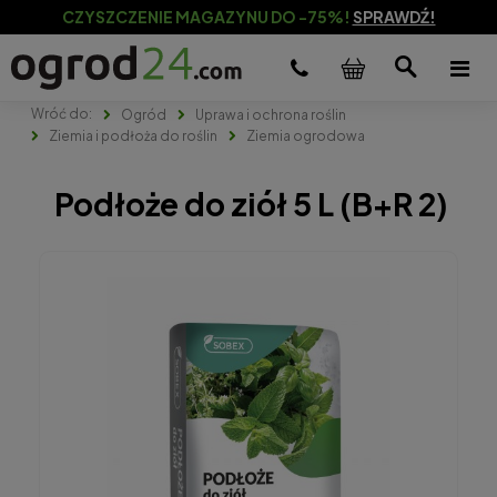
CZYSZCZENIE MAGAZYNU DO -75%!
SPRAWDŹ!
Ogród
Uprawa i ochrona roślin
Ziemia i podłoża do roślin
Ziemia ogrodowa
Podłoże do ziół 5 L (B+R 2)