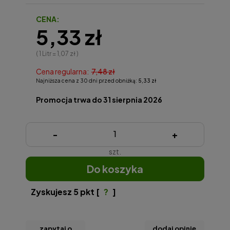
CENA:
5,33 zł
( 1
Litr
=
1,07 zł
)
Cena regularna:
7,48 zł
Najniższa cena z 30 dni przed obniżką:
5,33 zł
Promocja trwa do 31 sierpnia 2026
-
+
szt.
do koszyka
Zyskujesz
5
pkt [
?
]
zapytaj o
dodaj opinię