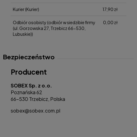
Kurier
(Kurier)
17,90 zł
Odbiór osobisty
(odbiór w siedzibie firmy
0,00 zł
(ul. Gorzowska 27, Trzebicz 66-530,
Lubuskie))
Bezpieczeństwo
Producent
SOBEX Sp. z o.o.
Poznańska 62
66-530 Trzebicz, Polska
sobex@sobex.com.pl