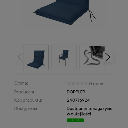
Ocena:
0 ocen
Producent:
DOPPLER
Kod produktu:
240716924
Dostępność:
Dostępne na magazynie
w dużej ilości