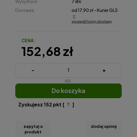
Wysyłka w:
7 dni
Dostawa:
od 17,90 zł
- Kurier GLS
sprawdź formy dostawy
Cena nie zawiera ewentualnych kosztów płatności
CENA:
152,68 zł
-
+
szt.
do koszyka
Zyskujesz
152
pkt [
?
]
zapytaj o
dodaj opinię
produkt