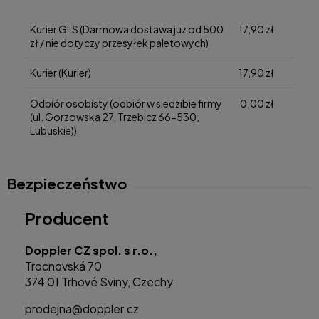
Cena nie zawiera ewentualnych kosztów płatności
Kurier GLS
(Darmowa dostawa juz od 500
17,90 zł
zł / nie dotyczy przesyłek paletowych)
Kurier
(Kurier)
17,90 zł
Odbiór osobisty
(odbiór w siedzibie firmy
0,00 zł
(ul. Gorzowska 27, Trzebicz 66-530,
Lubuskie))
Bezpieczeństwo
Producent
Doppler CZ spol. s r.o.,
Trocnovská 70
374 01 Trhové Sviny, Czechy
prodejna@doppler.cz