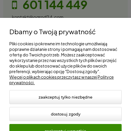
601 144 449
kontakt@ogrod24.com
S&Garden Sobota Spółka Jawna
Dbamy o Twoją prywatność
Gorzowska 27, 66-530 Trzebicz
NIP: 2810087034
Pliki cookies i pokrewne im technologie umożliwiają
poprawne działanie strony i pomagają nam dostosować
ofertę do Twoich potrzeb. Możesz zaakceptować
Zakupy
wykorzystanie przez nas wszystkich tych plików i przejść
do sklepu lub dostosować użycie plików do swoich
preferencji, wybierając opcję "Dostosuj zgody".
Informacje
Więcej o plikach cookies przeczytasz w naszej Polityce
prywatności.
Marki
zaakceptuj tylko niezbędne
dostosuj zgody
zaakceptuj wszystkie