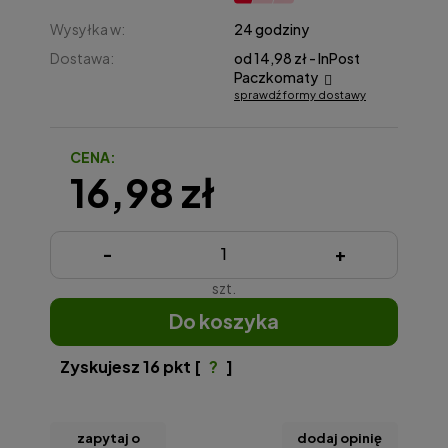
Wysyłka w:
24 godziny
Dostawa:
od 14,98 zł
- InPost
Paczkomaty
sprawdź formy dostawy
Cena nie zawiera ewentualnych kosztów płatności
CENA:
16,98 zł
-
+
szt.
do koszyka
Zyskujesz
16
pkt [
?
]
zapytaj o
dodaj opinię