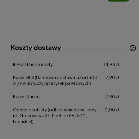
Koszty dostawy
Cena nie zawiera ewentualnych kosztów płatności
InPost Paczkomaty
14,98 zł
Kurier GLS
(Darmowa dostawa juz od 500
17,90 zł
zł / nie dotyczy przesyłek paletowych)
Kurier
(Kurier)
17,90 zł
Odbiór osobisty
(odbiór w siedzibie firmy
0,00 zł
(ul. Gorzowska 27, Trzebicz 66-530,
Lubuskie))