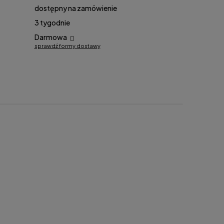
dostępny na zamówienie
3 tygodnie
Darmowa
sprawdź formy dostawy
ewentualnych kosztów