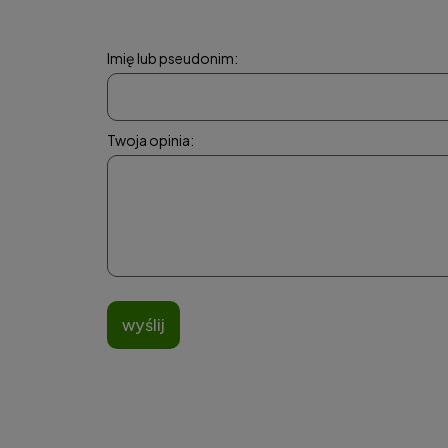
Imię lub pseudonim:
Twoja opinia:
wyślij