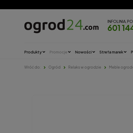
INFOLINIA, P
601 14
Produkty
Promocje
Nowości
Strefa marek
P
Ogród
Relaks w ogrodzie
Meble ogro