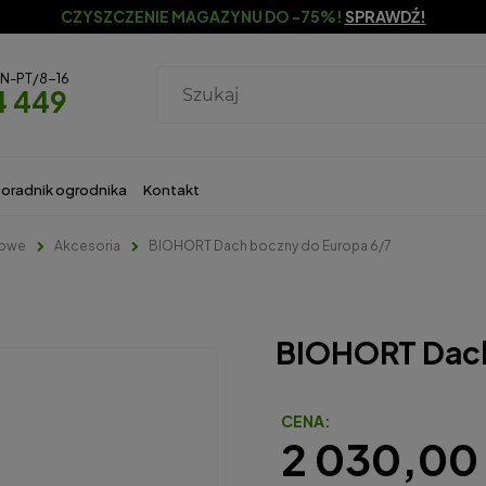
CZYSZCZENIE MAGAZYNU DO -75%!
SPRAWDŹ!
ON-PT/8-16
4 449
oradnik ogrodnika
Kontakt
dowe
Akcesoria
BIOHORT Dach boczny do Europa 6/7
BIOHORT Dach
CENA:
2 030,00 