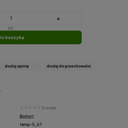
+
szt.
do koszyka
dodaj opinię
dodaj do przechowalni
0 ocen
Biohort
temp-5_67