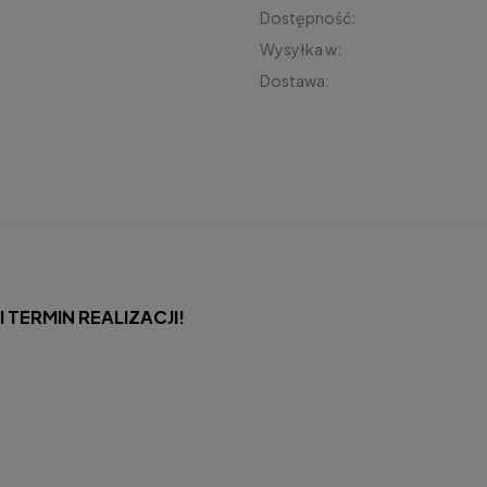
Dostępność:
Wysyłka w:
Dostawa:
Cena nie zawiera 
płatności
ERMIN REALIZACJI!