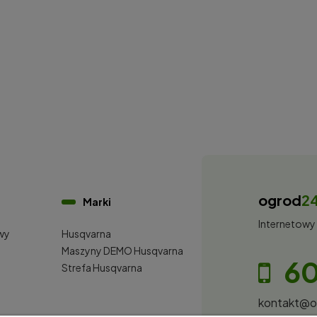
ogrod
2
Marki
Internetowy
wy
Husqvarna
i
Maszyny DEMO Husqvarna
60
Strefa Husqvarna
kontakt@