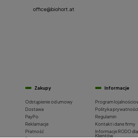
office@biohort.at
Zakupy
Informacje
Odstąpienie od umowy
Program lojalnościo
Dostawa
Polityka prywatnośc
PayPo
Regulamin
Reklamacje
Kontakt i dane firmy
Płatność
Informacje RODO dla
Klientów