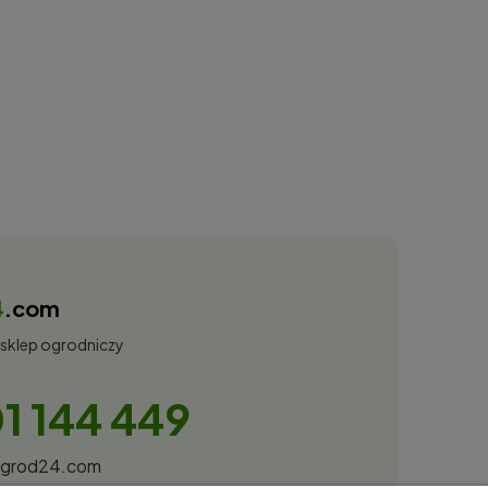
4
.com
 sklep ogrodniczy
1 144 449
ogrod24.com